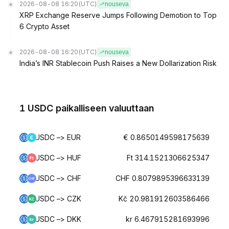
2026-08-08 16:20
(UTC)
nouseva
XRP Exchange Reserve Jumps Following Demotion to Top
6 Crypto Asset
2026-08-08 16:20
(UTC)
nouseva
India’s INR Stablecoin Push Raises a New Dollarization Risk
1 USDC paikalliseen valuuttaan
USDC –> EUR
€ 0.8650149598175639
USDC –> HUF
Ft 314.1521306625347
USDC –> CHF
CHF 0.8079895396633139
USDC –> CZK
Kč 20.981912603586466
USDC –> DKK
kr 6.467915281693996