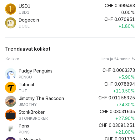
CHF
0.999493
USD1
0.00%
USD1
CHF
0.070951
Dogecoin
+1.80%
DOGE
Trendaavat kolikot
Kolikko
Hinta ja 24 tunnin %
CHF
0.0063373
Pudgy Penguins
+5.90%
PENGU
CHF
0.078894
Tutorial
+113.50%
TUT
CHF
0.01255325
Jimothy The Raccoon
+74.30%
JIMOTHY
CHF
0.03031635
StonkBroker
+27.90%
STONKBROKER
CHF
0.03081251
Pons
+21.00%
PONS
CHF
0.091735
Pi Network