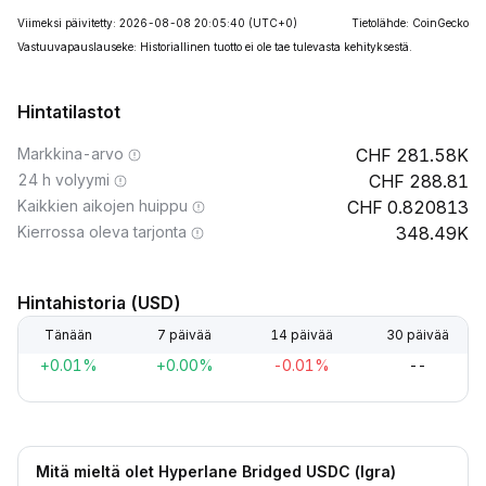
Viimeksi päivitetty: 2026-08-08 20:05:40
(UTC+0)
Tietolähde: CoinGecko
Vastuuvapauslauseke: Historiallinen tuotto ei ole tae tulevasta kehityksestä.
Hintatilastot
Markkina-arvo
281.58K
24 h volyymi
288.81
Kaikkien aikojen huippu
0.820813
Kierrossa oleva tarjonta
348.49K
Hintahistoria (USD)
Tänään
7 päivää
14 päivää
30 päivää
+0.01%
+0.00%
-0.01%
--
Mitä mieltä olet Hyperlane Bridged USDC (Igra)