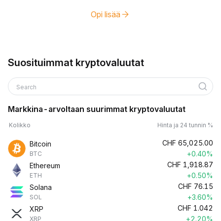
Opi lisää
Suosituimmat kryptovaluutat
Search
Markkina-arvoltaan suurimmat kryptovaluutat
Kolikko
Hinta ja 24 tunnin %
CHF
65,025.00
Bitcoin
+0.40%
BTC
CHF
1,918.87
Ethereum
+0.50%
ETH
CHF
76.15
Solana
+3.60%
SOL
CHF
1.042
XRP
+2.20%
XRP