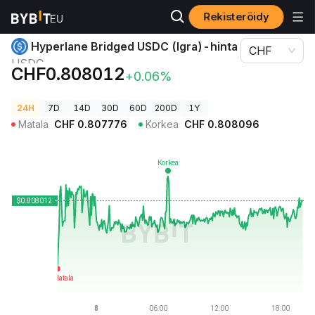
Rekisteröidy
Kryptohinnat
Hyperlane Bridged USDC (Igra)-hinta USDC
Hyperlane Bridged USDC (Igra)-hinta
CHF
USDC
CHF0.808012
+0.06%
24H
7D
14D
30D
60D
200D
1Y
Matala
CHF
0.807776
Korkea
CHF
0.808096