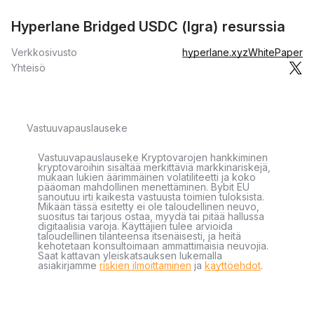
Hyperlane Bridged USDC (Igra) resurssia
Verkkosivusto
hyperlane.xyz
WhitePaper
Yhteisö
Vastuuvapauslauseke
Vastuuvapauslauseke Kryptovarojen hankkiminen
kryptovaroihin sisältää merkittäviä markkinariskejä,
mukaan lukien äärimmäinen volatiliteetti ja koko
pääoman mahdollinen menettäminen. Bybit EU
sanoutuu irti kaikesta vastuusta toimien tuloksista.
Mikään tässä esitetty ei ole taloudellinen neuvo,
suositus tai tarjous ostaa, myydä tai pitää hallussa
digitaalisia varoja. Käyttäjien tulee arvioida
taloudellinen tilanteensa itsenäisesti, ja heitä
kehotetaan konsultoimaan ammattimaisia neuvojia.
Saat kattavan yleiskatsauksen lukemalla
asiakirjamme
riskien ilmoittaminen
ja
käyttöehdot
.