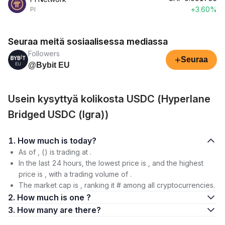
+3.60%
PI
Seuraa meitä sosiaalisessa mediassa
Followers
+
Seuraa
@Bybit EU
Usein kysyttyä kolikosta USDC (Hyperlane
Bridged USDC (Igra))
1. How much is today?
As of , () is trading at .
In the last 24 hours, the lowest price is , and the highest
price is , with a trading volume of .
The market cap is , ranking it # among all cryptocurrencies.
2. How much is one ?
3. How many are there?