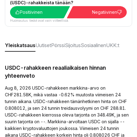
(USDC)-rahakkeista tänään?
Positiivinen
Negatiivinen
Huomautus: tiedot ovat vain viitteellisiä.
Yleiskatsaus
Uutiset
Pörssi
Sijoitus
Sosiaalinen
UKK:t
USDC-rahakkeen reaaliaikaisen hinnan
yhteenveto
Aug 8, 2026 USDC-rahakkeen markkina-arvo on
CHF281.58K, mikä vastaa -0.62% muutosta viimeisen 24
tunnin aikana. USDC-rahakkeen tämänhetkinen hinta on CHF
0.808012, ja sen 24 tunnin treidausvolyymi on CHF 288.81.
USDC-rahakkeen kierrossa oleva tarjonta on 348.49K, ja sen
suurin tarjonta on --. Markkina-arvoltaan USDC on sijalla --
kaikkien kryptovaluuttojen joukossa. Viimeisen 24 tunnin
aikana USDC-rahakkeen korkein hinta oli 0.808026 CHF ja