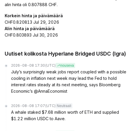
alin hinta oli 0.807888 CHF.
Korkein hinta ja päivämäärä
CHF0.820813 Jul 29, 2026
Alin hinta ja päivämäärä
CHF0.803893 Jul 30, 2026
Uutiset kolikosta Hyperlane Bridged USDC (Igra)
2026-08-08 17:30
(UTC)
nouseva
July’s surprisingly weak jobs report coupled with a possible
cooling in inflation next week may lead the Fed to hold
interest rates steady at its next meeting, says Bloomberg
Economic’s @AnnaEconomist
2026-08-08 17:07
(UTC)
Neutraali
A whale staked $7.68 million worth of ETH and supplied
$1.22 million USDC to Aave.