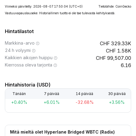
Viimeksi päivitetty: 2026-08-07 17:50:04
(UTC+0)
Tietolähde: CoinGecko
Vastuuvapauslauseke: Historiallinen tuotto ei ole tae tulevasta kehityksestä.
Hintatilastot
Markkina-arvo
329.33K
24 h volyymi
1.58K
Kaikkien aikojen huippu
99,507.00
Kierrossa oleva tarjonta
6.16
Hintahistoria (USD)
Tänään
7 päivää
14 päivää
30 päivää
+0.40%
+6.01%
-32.68%
+3.56%
Mitä mieltä olet Hyperlane Bridged WBTC (Radix)