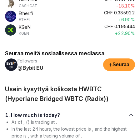
-18.10%
CASHCAT
CHF
0.385922
Ether.fi
+6.90%
ETHFI
CHF
0.195444
KGeN
+22.90%
KGEN
Seuraa meitä sosiaalisessa mediassa
Followers
+
Seuraa
@Bybit EU
Usein kysyttyä kolikosta HWBTC
(Hyperlane Bridged WBTC (Radix))
1. How much is today?
As of , () is trading at .
In the last 24 hours, the lowest price is , and the highest
price is , with a trading volume of .