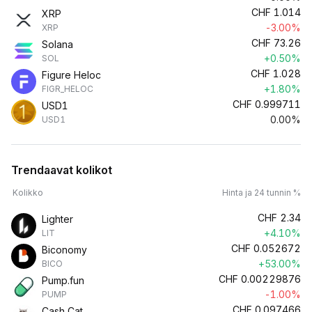
CHF
1.014
XRP
-3.00%
XRP
CHF
73.26
Solana
+0.50%
SOL
CHF
1.028
Figure Heloc
+1.80%
FIGR_HELOC
CHF
0.999711
USD1
0.00%
USD1
Trendaavat kolikot
Kolikko
Hinta ja 24 tunnin %
CHF
2.34
Lighter
+4.10%
LIT
CHF
0.052672
Biconomy
+53.00%
BICO
CHF
0.00229876
Pump.fun
-1.00%
PUMP
CHF
0.097466
Cash Cat