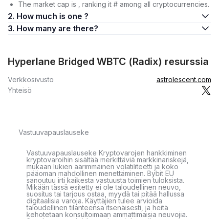
The market cap is , ranking it # among all cryptocurrencies.
2. How much is one ?
3. How many are there?
Hyperlane Bridged WBTC (Radix) resurssia
Verkkosivusto
astrolescent.com
Yhteisö
Vastuuvapauslauseke
Vastuuvapauslauseke Kryptovarojen hankkiminen
kryptovaroihin sisältää merkittäviä markkinariskejä,
mukaan lukien äärimmäinen volatiliteetti ja koko
pääoman mahdollinen menettäminen. Bybit EU
sanoutuu irti kaikesta vastuusta toimien tuloksista.
Mikään tässä esitetty ei ole taloudellinen neuvo,
suositus tai tarjous ostaa, myydä tai pitää hallussa
digitaalisia varoja. Käyttäjien tulee arvioida
taloudellinen tilanteensa itsenäisesti, ja heitä
kehotetaan konsultoimaan ammattimaisia neuvojia.