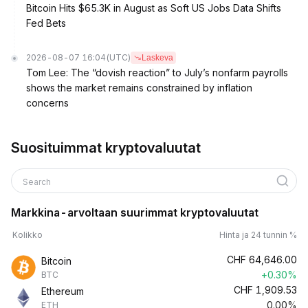
Bitcoin Hits $65.3K in August as Soft US Jobs Data Shifts
Fed Bets
2026-08-07 16:04
(UTC)
Laskeva
Tom Lee: The “dovish reaction” to July’s nonfarm payrolls
shows the market remains constrained by inflation
concerns
Suosituimmat kryptovaluutat
Search
Markkina-arvoltaan suurimmat kryptovaluutat
Kolikko
Hinta ja 24 tunnin %
CHF
64,646.00
Bitcoin
+0.30%
BTC
CHF
1,909.53
Ethereum
0.00%
ETH