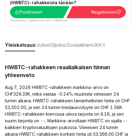
(HWBTC)-rahakkeista tänään?
Positiivinen
Negatiivinen
Huomautus: tiedot ovat vain viitteellisiä.
Yleiskatsaus
Uutiset
Sijoitus
Sosiaalinen
UKK:t
HWBTC-rahakkeen reaaliaikaisen hinnan
yhteenveto
Aug 7, 2026 HWBTC-rahakkeen markkina-arvo on
CHF329.33K, mikä vastaa -0.24% muutosta viimeisen 24
tunnin aikana. HWBTC-rahakkeen tämänhetkinen hinta on CHF
53,502.00, ja sen 24 tunnin treidausvolyymi on CHF 1.58K.
HWBTC-rahakkeen kierrossa oleva tarjonta on 6.16, ja sen
suurin tarjonta on --. Markkina-arvoltaan HWBTC on sijalla --
kaikkien kryptovaluuttojen joukossa. Viimeisen 24 tunnin
aikana HWBTC-rahakkeen korkein hinta oli 53,566.00 CHF ja