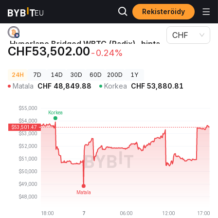
Rekisteröidy
Kryptohinnat
Hyperlane Bridged WBTC (Radix)-hinta HWBTC
CHF
Hyperlane Bridged WBTC (Radix)-hinta
CHF53,502.00
-0.24%
HWBTC
24H
7D
14D
30D
60D
200D
1Y
Matala
CHF
48,849.88
Korkea
CHF
53,880.81