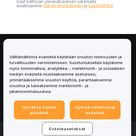
Saat kattavan yleiskatsauksen lukemalla
asiakirjamme
riskien ilmoittaminen
ja
käyttöehdot
.
Tietoa
Välttämättömiä evästeitä käytetään sivuston toimivuuden ja
Palvelut
turvallisuuden varmistamiseen. Suostumuksellasi käytämme
myös toiminnallisia, analytiikka-, markkinointi- ja sosiaalisen
median evästeitä muistaaksemme asetuksesi,
Tuki
ymmärtääksemme sivuston käyttöä, parantaaksemme
sivustoa ja tukeaksemme markkinointi- ja
Tuotteet
jakamisominaisuuksia.
Lakiasiat
Hyväksy kaikki
Hylkää valinnaiset
evästeet
evästeet
© 2025-2026 Bybit.eu. All rights reserved.
Evästeasetukset