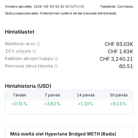
Viimeksi päivitetty: 2026-08-09 02:42:50
(UTC+0)
Tietolähde: CoinGecko
Vastuuvapauslauseke: Historiallinen tuotto ei ole tae tulevasta kehityksestä.
Hintatilastot
Markkina-arvo
93.03K
24 h volyymi
1.63K
Kaikkien aikojen huippu
3,240.21
Kierrossa oleva tarjonta
60.51
Hintahistoria (USD)
Tänään
7 päivää
14 päivää
30 päivää
+0.31%
+3.82%
+1.33%
+8.15%
Mitä mieltä olet Hyperlane Bridged WETH (Radix)