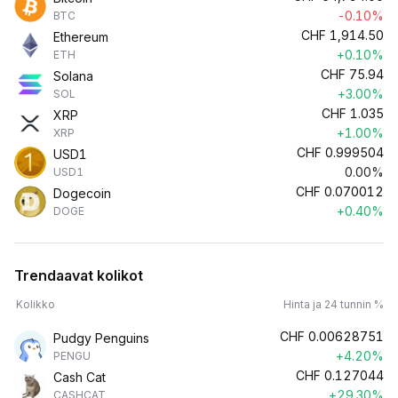
-0.10%
BTC
CHF
1,914.50
Ethereum
+0.10%
ETH
CHF
75.94
Solana
+3.00%
SOL
CHF
1.035
XRP
+1.00%
XRP
CHF
0.999504
USD1
0.00%
USD1
CHF
0.070012
Dogecoin
+0.40%
DOGE
Trendaavat kolikot
Kolikko
Hinta ja 24 tunnin %
CHF
0.00628751
Pudgy Penguins
+4.20%
PENGU
CHF
0.127044
Cash Cat
+29.30%
CASHCAT