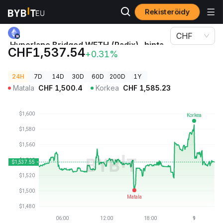
Rekisteröidy
Kryptohinnat
Hyperlane Bridged WETH (Radix)-hinta HETH
CHF
Hyperlane Bridged WETH (Radix)-hinta
CHF1,537.54
+0.31%
HETH
24H
7D
14D
30D
60D
200D
1Y
Matala
CHF
1,500.4
Korkea
CHF
1,585.23