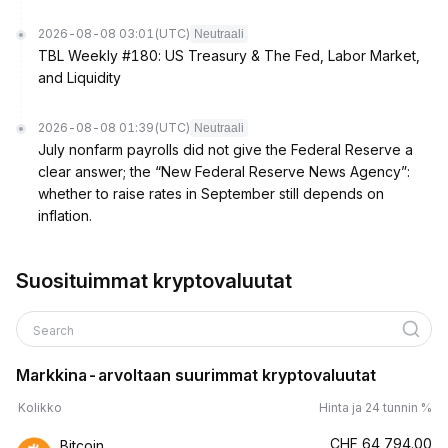
2026-08-08 03:01
(UTC)
Neutraali
TBL Weekly #180: US Treasury & The Fed, Labor Market,
and Liquidity
2026-08-08 01:39
(UTC)
Neutraali
July nonfarm payrolls did not give the Federal Reserve a
clear answer; the “New Federal Reserve News Agency”:
whether to raise rates in September still depends on
inflation.
Suosituimmat kryptovaluutat
Search
Markkina-arvoltaan suurimmat kryptovaluutat
Kolikko
Hinta ja 24 tunnin %
CHF
64,794.00
Bitcoin