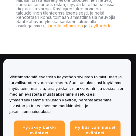
Mikään tässä esitetty ei ole taloudellinen neuvo,
suositus tai tarjous ostaa, myydä tai pitää hallussa
digitaalisia varoja. Käyttäjien tulee arvioida
taloudellinen tilanteensa itsenäisesti, ja heitä
kehotetaan konsultoimaan ammattimaisia neuvojia.
Saat kattavan yleiskatsauksen lukemalla
asiakirjamme
riskien ilmoittaminen
ja
käyttöehdot
.
Tietoa
Välttämättömiä evästeitä käytetään sivuston toimivuuden ja
Palvelut
turvallisuuden varmistamiseen. Suostumuksellasi käytämme
myös toiminnallisia, analytiikka-, markkinointi- ja sosiaalisen
median evästeitä muistaaksemme asetuksesi,
Tuki
ymmärtääksemme sivuston käyttöä, parantaaksemme
sivustoa ja tukeaksemme markkinointi- ja
Tuotteet
jakamisominaisuuksia.
Lakiasiat
Hyväksy kaikki
Hylkää valinnaiset
evästeet
evästeet