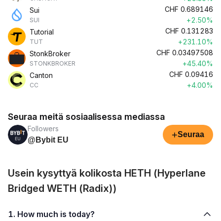
CHF
0.689146
Sui
+2.50%
SUI
CHF
0.131283
Tutorial
+231.10%
TUT
CHF
0.03497508
StonkBroker
+45.40%
STONKBROKER
CHF
0.09416
Canton
+4.00%
CC
Seuraa meitä sosiaalisessa mediassa
Followers
+
Seuraa
@Bybit EU
Usein kysyttyä kolikosta HETH (Hyperlane
Bridged WETH (Radix))
1. How much is today?