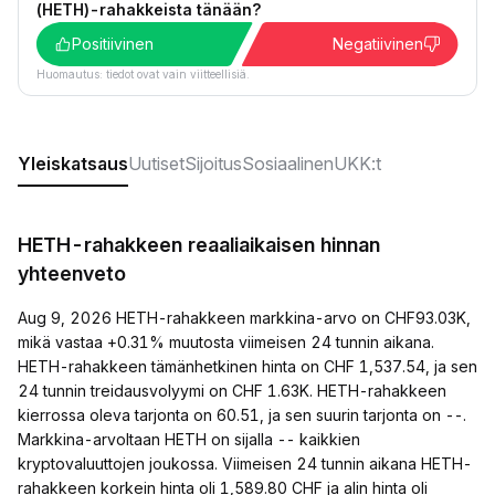
(HETH)-rahakkeista tänään?
Positiivinen
Negatiivinen
Huomautus: tiedot ovat vain viitteellisiä.
Yleiskatsaus
Uutiset
Sijoitus
Sosiaalinen
UKK:t
HETH-rahakkeen reaaliaikaisen hinnan
yhteenveto
Aug 9, 2026 HETH-rahakkeen markkina-arvo on CHF93.03K,
mikä vastaa +0.31% muutosta viimeisen 24 tunnin aikana.
HETH-rahakkeen tämänhetkinen hinta on CHF 1,537.54, ja sen
24 tunnin treidausvolyymi on CHF 1.63K. HETH-rahakkeen
kierrossa oleva tarjonta on 60.51, ja sen suurin tarjonta on --.
Markkina-arvoltaan HETH on sijalla -- kaikkien
kryptovaluuttojen joukossa. Viimeisen 24 tunnin aikana HETH-
rahakkeen korkein hinta oli 1,589.80 CHF ja alin hinta oli