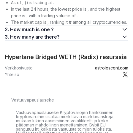
As of , () is trading at .
In the last 24 hours, the lowest price is , and the highest
price is , with a trading volume of .
The market cap is , ranking it # among all cryptocurrencies.
2. How much is one ?
3. How many are there?
Hyperlane Bridged WETH (Radix) resurssia
Verkkosivusto
astrolescent.com
Yhteisö
Vastuuvapauslauseke
Vastuuvapauslauseke Kryptovarojen hankkiminen
kryptovaroihin sisältää merkittäviä markkinariskejä,
mukaan lukien äärimmäinen volatiliteetti ja koko
pääoman mahdollinen menettäminen. Bybit EU
sanoutuu irti kaikesta vastuusta toimien tuloksista.