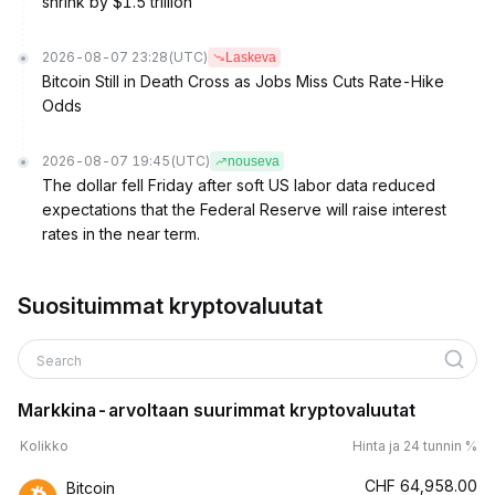
shrink by $1.5 trillion
2026-08-07 23:28
(UTC)
Laskeva
Bitcoin Still in Death Cross as Jobs Miss Cuts Rate-Hike
Odds
2026-08-07 19:45
(UTC)
nouseva
The dollar fell Friday after soft US labor data reduced
expectations that the Federal Reserve will raise interest
rates in the near term.
Suosituimmat kryptovaluutat
Search
Markkina-arvoltaan suurimmat kryptovaluutat
Kolikko
Hinta ja 24 tunnin %
CHF
64,958.00
Bitcoin