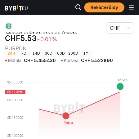
Rekisteröidy
Hyperliquid Strategies (Ondo Tokenized)-hinta
Kryptohinnat
PURRON
CHF
Hyperliquid Strategies (Ondo
CHF5.53
-0.01%
Tokenized)-hinta
PURRON
24H
7D
14D
30D
60D
200D
1Y
Matala
CHF
5.455430
Korkea
CHF
5.522890