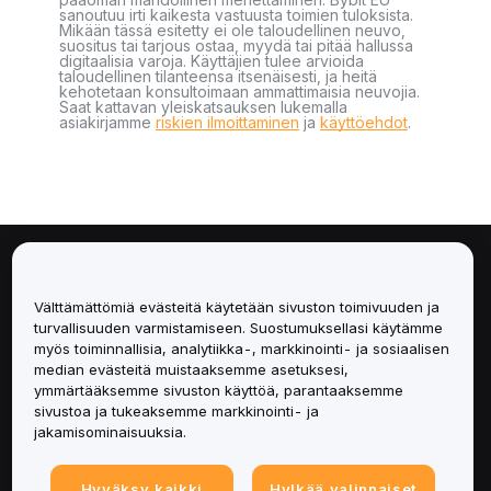
sanoutuu irti kaikesta vastuusta toimien tuloksista.
Mikään tässä esitetty ei ole taloudellinen neuvo,
suositus tai tarjous ostaa, myydä tai pitää hallussa
digitaalisia varoja. Käyttäjien tulee arvioida
taloudellinen tilanteensa itsenäisesti, ja heitä
kehotetaan konsultoimaan ammattimaisia neuvojia.
Saat kattavan yleiskatsauksen lukemalla
asiakirjamme
riskien ilmoittaminen
ja
käyttöehdot
.
Tietoa
Välttämättömiä evästeitä käytetään sivuston toimivuuden ja
Palvelut
turvallisuuden varmistamiseen. Suostumuksellasi käytämme
myös toiminnallisia, analytiikka-, markkinointi- ja sosiaalisen
median evästeitä muistaaksemme asetuksesi,
Tuki
ymmärtääksemme sivuston käyttöä, parantaaksemme
sivustoa ja tukeaksemme markkinointi- ja
Tuotteet
jakamisominaisuuksia.
Lakiasiat
Hyväksy kaikki
Hylkää valinnaiset