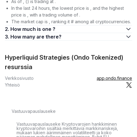
As of , () is trading at .
In the last 24 hours, the lowest price is , and the highest
price is , with a trading volume of .
The market cap is , ranking it # among all cryptocurrencies.
2. How much is one ?
3. How many are there?
Hyperliquid Strategies (Ondo Tokenized)
resurssia
Verkkosivusto
app.ondo.finance
Yhteisö
Vastuuvapauslauseke
Vastuuvapauslauseke Kryptovarojen hankkiminen
kryptovaroihin sisältää merkittäviä markkinariskejä,
mukaan lukien äärimmäinen volatiliteetti ja koko
pääoman mahdollinen menettäminen. Bybit EU