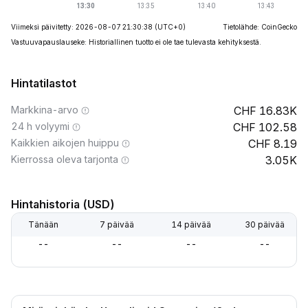
Viimeksi päivitetty: 2026-08-07 21:30:38
(UTC+0)
Tietolähde: CoinGecko
Vastuuvapauslauseke: Historiallinen tuotto ei ole tae tulevasta kehityksestä.
Hintatilastot
Markkina-arvo
16.83K
24 h volyymi
102.58
Kaikkien aikojen huippu
8.19
Kierrossa oleva tarjonta
3.05K
Hintahistoria (USD)
Tänään
7 päivää
14 päivää
30 päivää
--
--
--
--