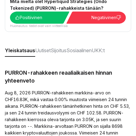
Mitä mieltä olet Hyperliquid Strategies (Ondo
Tokenized) (PURRON)-rahakkeista tänään?
Positiivinen
Negatiivinen
Huomautus: tiedot ovat vain viitteellisiä.
Yleiskatsaus
Uutiset
Sijoitus
Sosiaalinen
UKK:t
PURRON-rahakkeen reaaliaikaisen hinnan
yhteenveto
Aug 8, 2026 PURRON-rahakkeen markkina-arvo on
CHF16.83K, mikä vastaa 0.00% muutosta viimeisen 24 tunnin
aikana. PURRON-rahakkeen tämänhetkinen hinta on CHF 5.53,
ja sen 24 tunnin treidausvolyymi on CHF 102.58. PURRON-
rahakkeen kierrossa oleva tarjonta on 3.05K, ja sen suurin
tarjonta on --. Markkina-arvoltaan PURRON on sijalla 8698
kaikkien kryptovaluuttojen joukossa. Viimeisen 24 tunnin