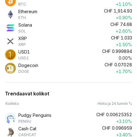
+1.10%
BTC
CHF
1,914.93
Ethereum
+0.90%
ETH
CHF
74.68
Solana
+2.60%
SOL
CHF
1.033
XRP
+1.50%
XRP
CHF
0.999894
USD1
0.00%
USD1
CHF
0.07028
Dogecoin
+1.70%
DOGE
Trendaavat kolikot
Kolikko
Hinta ja 24 tunnin %
CHF
0.00625352
Pudgy Penguins
+3.10%
PENGU
CHF
0.096959
Cash Cat
+3.40%
CASHCAT