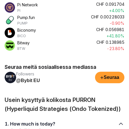
CHF
0.091704
Pi Network
+4.00%
PI
CHF
0.00228033
Pump.fun
-0.90%
PUMP
CHF
0.056981
Biconomy
+41.80%
BICO
CHF
0.138985
Bitway
-23.80%
BTW
Seuraa meitä sosiaalisessa mediassa
Followers
+
Seuraa
@Bybit EU
Usein kysyttyä kolikosta PURRON
(Hyperliquid Strategies (Ondo Tokenized))
1. How much is today?