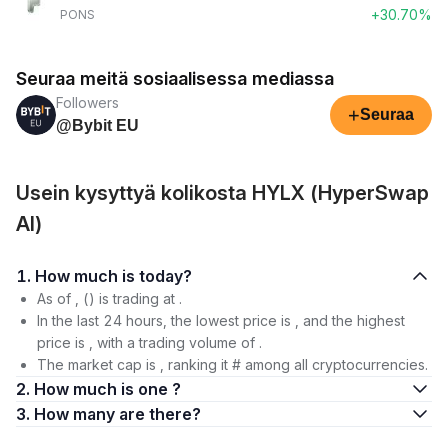
+30.70%
PONS
Seuraa meitä sosiaalisessa mediassa
Followers
+
Seuraa
@Bybit EU
Usein kysyttyä kolikosta HYLX (HyperSwap
AI)
1. How much is today?
As of , () is trading at .
In the last 24 hours, the lowest price is , and the highest
price is , with a trading volume of .
The market cap is , ranking it # among all cryptocurrencies.
2. How much is one ?
3. How many are there?