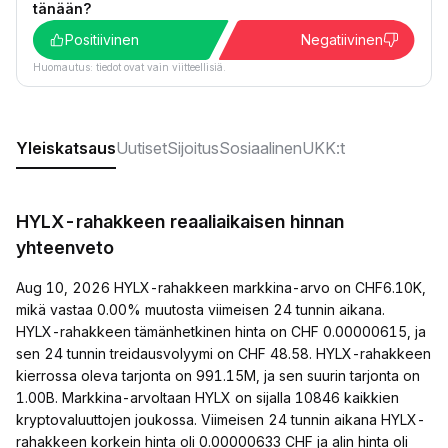
tänään?
Positiivinen
Negatiivinen
Huomautus: tiedot ovat vain viitteellisiä.
Yleiskatsaus
Uutiset
Sijoitus
Sosiaalinen
UKK:t
HYLX-rahakkeen reaaliaikaisen hinnan
yhteenveto
Aug 10, 2026 HYLX-rahakkeen markkina-arvo on CHF6.10K,
mikä vastaa 0.00% muutosta viimeisen 24 tunnin aikana.
HYLX-rahakkeen tämänhetkinen hinta on CHF 0.00000615, ja
sen 24 tunnin treidausvolyymi on CHF 48.58. HYLX-rahakkeen
kierrossa oleva tarjonta on 991.15M, ja sen suurin tarjonta on
1.00B. Markkina-arvoltaan HYLX on sijalla 10846 kaikkien
kryptovaluuttojen joukossa. Viimeisen 24 tunnin aikana HYLX-
rahakkeen korkein hinta oli 0.00000633 CHF ja alin hinta oli