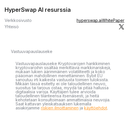
HyperSwap AI resurssia
Verkkosivusto
hyperswap.ai
WhitePaper
Yhteisö
Vastuuvapauslauseke
Vastuuvapauslauseke Kryptovarojen hankkiminen
kryptovaroihin sisältää merkittäviä markkinariskejä,
mukaan lukien äärimmäinen volatiliteetti ja koko
pääoman mahdollinen menettäminen. Bybit EU
sanoutuu irti kaikesta vastuusta toimien tuloksista.
Mikään tässä esitetty ei ole taloudellinen neuvo,
suositus tai tarjous ostaa, myydä tai pitää hallussa
digitaalisia varoja. Käyttäjien tulee arvioida
taloudellinen tilanteensa itsenäisesti, ja heitä
kehotetaan konsultoimaan ammattimaisia neuvojia.
Saat kattavan yleiskatsauksen lukemalla
asiakirjamme
riskien ilmoittaminen
ja
käyttöehdot
.