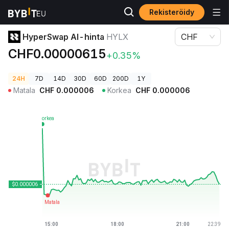
Rekisteröidy
Kryptohinnat
HyperSwap AI-hinta HYLX
HyperSwap AI-hinta
HYLX
CHF
CHF0.00000615
+0.35%
24H
7D
14D
30D
60D
200D
1Y
Matala
CHF
0.000006
Korkea
CHF
0.000006