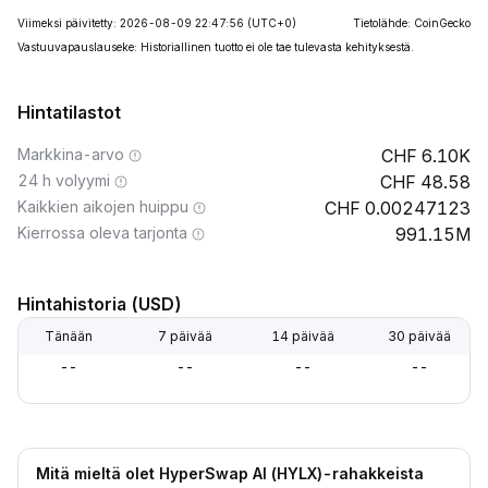
Viimeksi päivitetty: 2026-08-09 22:47:56
(UTC+0)
Tietolähde: CoinGecko
Vastuuvapauslauseke: Historiallinen tuotto ei ole tae tulevasta kehityksestä.
Hintatilastot
Markkina-arvo
6.10K
24 h volyymi
48.58
Kaikkien aikojen huippu
0.00247123
Kierrossa oleva tarjonta
991.15M
Hintahistoria (USD)
Tänään
7 päivää
14 päivää
30 päivää
--
--
--
--
Mitä mieltä olet HyperSwap AI (HYLX)-rahakkeista