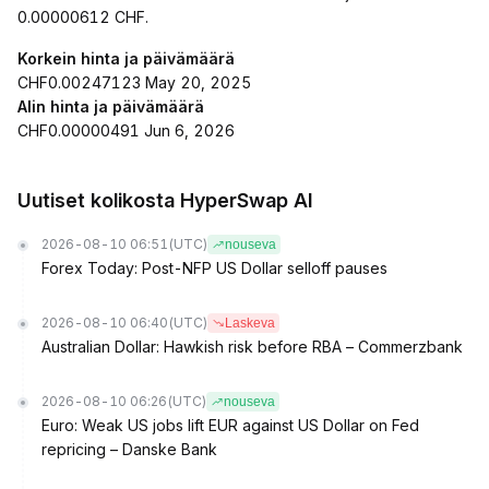
0.00000612 CHF.
Korkein hinta ja päivämäärä
CHF0.00247123 May 20, 2025
Alin hinta ja päivämäärä
CHF0.00000491 Jun 6, 2026
Uutiset kolikosta HyperSwap AI
2026-08-10 06:51
(UTC)
nouseva
Forex Today: Post-NFP US Dollar selloff pauses
2026-08-10 06:40
(UTC)
Laskeva
Australian Dollar: Hawkish risk before RBA – Commerzbank
2026-08-10 06:26
(UTC)
nouseva
Euro: Weak US jobs lift EUR against US Dollar on Fed
repricing – Danske Bank