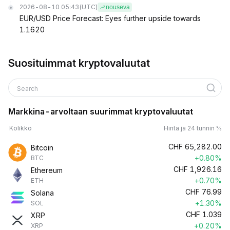
2026-08-10 05:43
(UTC)
nouseva
EUR/USD Price Forecast: Eyes further upside towards
1.1620
Suosituimmat kryptovaluutat
Search
Markkina-arvoltaan suurimmat kryptovaluutat
Kolikko
Hinta ja 24 tunnin %
CHF
65,282.00
Bitcoin
+0.80%
BTC
CHF
1,926.16
Ethereum
+0.70%
ETH
CHF
76.99
Solana
+1.30%
SOL
CHF
1.039
XRP
+0.20%
XRP