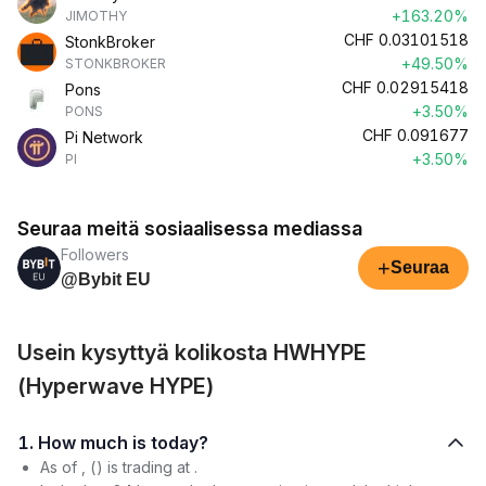
+163.20%
JIMOTHY
CHF
0.03101518
StonkBroker
+49.50%
STONKBROKER
CHF
0.02915418
Pons
+3.50%
PONS
CHF
0.091677
Pi Network
+3.50%
PI
Seuraa meitä sosiaalisessa mediassa
Followers
+
Seuraa
@Bybit EU
Usein kysyttyä kolikosta HWHYPE
(Hyperwave HYPE)
1. How much is today?
As of , () is trading at .