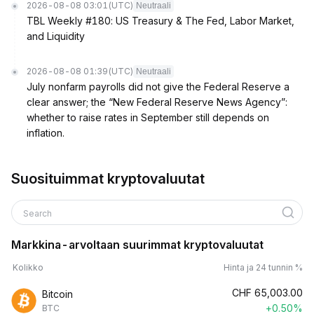
2026-08-08 03:01
(UTC)
Neutraali
TBL Weekly #180: US Treasury & The Fed, Labor Market,
and Liquidity
2026-08-08 01:39
(UTC)
Neutraali
July nonfarm payrolls did not give the Federal Reserve a
clear answer; the “New Federal Reserve News Agency”:
whether to raise rates in September still depends on
inflation.
Suosituimmat kryptovaluutat
Search
Markkina-arvoltaan suurimmat kryptovaluutat
Kolikko
Hinta ja 24 tunnin %
CHF
65,003.00
Bitcoin
+0.50%
BTC