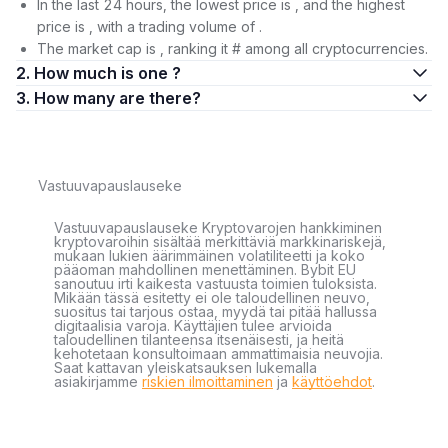
In the last 24 hours, the lowest price is , and the highest
price is , with a trading volume of .
The market cap is , ranking it # among all cryptocurrencies.
2. How much is one ?
3. How many are there?
Vastuuvapauslauseke
Vastuuvapauslauseke Kryptovarojen hankkiminen
kryptovaroihin sisältää merkittäviä markkinariskejä,
mukaan lukien äärimmäinen volatiliteetti ja koko
pääoman mahdollinen menettäminen. Bybit EU
sanoutuu irti kaikesta vastuusta toimien tuloksista.
Mikään tässä esitetty ei ole taloudellinen neuvo,
suositus tai tarjous ostaa, myydä tai pitää hallussa
digitaalisia varoja. Käyttäjien tulee arvioida
taloudellinen tilanteensa itsenäisesti, ja heitä
kehotetaan konsultoimaan ammattimaisia neuvojia.
Saat kattavan yleiskatsauksen lukemalla
asiakirjamme
riskien ilmoittaminen
ja
käyttöehdot
.