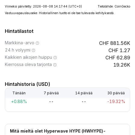
Viimeksi päivitetty: 2026-08-08 14:17:44
(UTC+0)
Tietolähde: CoinGecko
Vastuuvapauslauseke: Historiallinen tuotto ei ole tae tulevasta kehityksestä.
Hintatilastot
Markkina-arvo
881.56K
24 h volyymi
1.27
Kaikkien aikojen huippu
62.89
Kierrossa oleva tarjonta
19.26K
Hintahistoria (USD)
Tänään
7 päivää
14 päivää
30 päivää
+0.88%
--
--
-19.32%
Mitä mieltä olet Hyperwave HYPE (HWHYPE)-