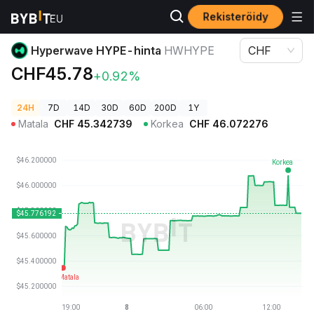
Rekisteröidy
Kryptohinnat
Hyperwave HYPE-hinta HWHYPE
Hyperwave HYPE-hinta
HWHYPE
CHF
CHF45.78
+0.92%
24H
7D
14D
30D
60D
200D
1Y
Matala
CHF
45.342739
Korkea
CHF
46.072276