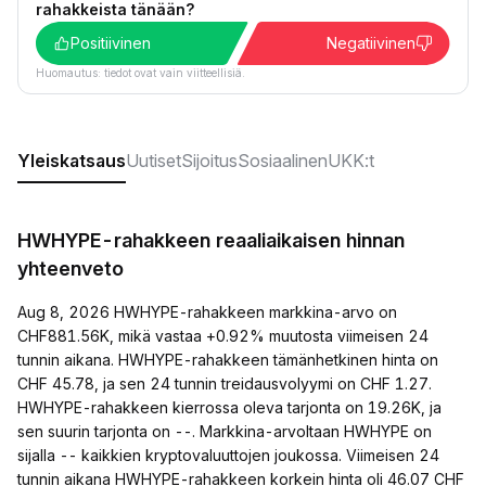
rahakkeista tänään?
Positiivinen
Negatiivinen
Huomautus: tiedot ovat vain viitteellisiä.
Yleiskatsaus
Uutiset
Sijoitus
Sosiaalinen
UKK:t
HWHYPE-rahakkeen reaaliaikaisen hinnan
yhteenveto
Aug 8, 2026 HWHYPE-rahakkeen markkina-arvo on
CHF881.56K, mikä vastaa +0.92% muutosta viimeisen 24
tunnin aikana. HWHYPE-rahakkeen tämänhetkinen hinta on
CHF 45.78, ja sen 24 tunnin treidausvolyymi on CHF 1.27.
HWHYPE-rahakkeen kierrossa oleva tarjonta on 19.26K, ja
sen suurin tarjonta on --. Markkina-arvoltaan HWHYPE on
sijalla -- kaikkien kryptovaluuttojen joukossa. Viimeisen 24
tunnin aikana HWHYPE-rahakkeen korkein hinta oli 46.07 CHF