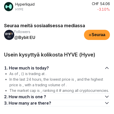
CHF
54.06
Hyperliquid
-3.10%
HYPE
Seuraa meitä sosiaalisessa mediassa
Followers
+
Seuraa
@Bybit EU
Usein kysyttyä kolikosta HYVE (Hyve)
1. How much is today?
As of , () is trading at .
In the last 24 hours, the lowest price is , and the highest
price is , with a trading volume of .
The market cap is , ranking it # among all cryptocurrencies.
2. How much is one ?
3. How many are there?