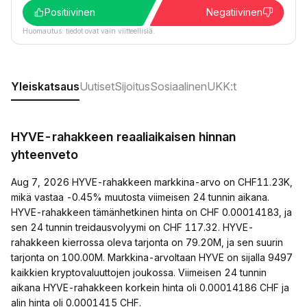
Positiivinen
Negatiivinen
Huomautus: tiedot ovat vain viitteellisiä.
Yleiskatsaus
Uutiset
Sijoitus
Sosiaalinen
UKK:t
HYVE-rahakkeen reaaliaikaisen hinnan
yhteenveto
Aug 7, 2026 HYVE-rahakkeen markkina-arvo on CHF11.23K,
mikä vastaa -0.45% muutosta viimeisen 24 tunnin aikana.
HYVE-rahakkeen tämänhetkinen hinta on CHF 0.00014183, ja
sen 24 tunnin treidausvolyymi on CHF 117.32. HYVE-
rahakkeen kierrossa oleva tarjonta on 79.20M, ja sen suurin
tarjonta on 100.00M. Markkina-arvoltaan HYVE on sijalla 9497
kaikkien kryptovaluuttojen joukossa. Viimeisen 24 tunnin
aikana HYVE-rahakkeen korkein hinta oli 0.00014186 CHF ja
alin hinta oli 0.0001415 CHF.