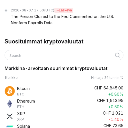
2026-08-07 17:50
(UTC)
Laskeva
The Person Closest to the Fed Commented on the U.S.
Nonfarm Payrolls Data
Suosituimmat kryptovaluutat
Search
Markkina-arvoltaan suurimmat kryptovaluutat
Kolikko
Hinta ja 24 tunnin %
CHF
64,845.00
Bitcoin
+0.80%
BTC
CHF
1,913.95
Ethereum
+0.50%
ETH
CHF
1.021
XRP
-1.40%
XRP
CHF
73.65
Solana