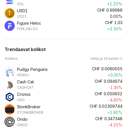
+1.20%
SOL
CHF
0.99986
USD1
0.00%
USD1
CHF
1.03
Figure Heloc
+2.50%
FIGR_HELOC
Trendaavat kolikot
Kolikko
Hinta ja 24 tunnin %
CHF
0.0060055
Pudgy Penguins
+0.30%
PENGU
CHF
0.094974
Cash Cat
-1.30%
CASHCAT
CHF
0.050632
Cronos
-4.90%
CRO
CHF
0.02309744
StonkBroker
+1.80%
STONKBROKER
CHF
0.347348
Ondo
-4.20%
ONDO