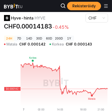
Rekisteröidy
Kryptohinnat
Hyve-hinta HYVE
Hyve-hinta
HYVE
CHF
CHF0.00014183
-0.45%
24H
7D
14D
30D
60D
200D
1Y
Matala
CHF
0.000142
Korkea
CHF
0.000143