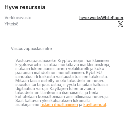
Hyve resurssia
Verkkosivusto
hyve.works
WhitePaper
Yhteisö
Vastuuvapauslauseke
Vastuuvapauslauseke Kryptovarojen hankkiminen
kryptovaroihin sisältää merkittäviä markkinariskejä,
mukaan lukien äärimmäinen volatiliteetti ja koko
pääoman mahdollinen menettäminen. Bybit EU
sanoutuu irti kaikesta vastuusta toimien tuloksista.
Mikään tässä esitetty ei ole taloudellinen neuvo,
suositus tai tarjous ostaa, myydä tai pitää hallussa
digitaalisia varoja. Käyttäjien tulee arvioida
taloudellinen tilanteensa itsenäisesti, ja heitä
kehotetaan konsultoimaan ammattimaisia neuvojia.
Saat kattavan yleiskatsauksen lukemalla
asiakirjamme
riskien ilmoittaminen
ja
käyttöehdot
.