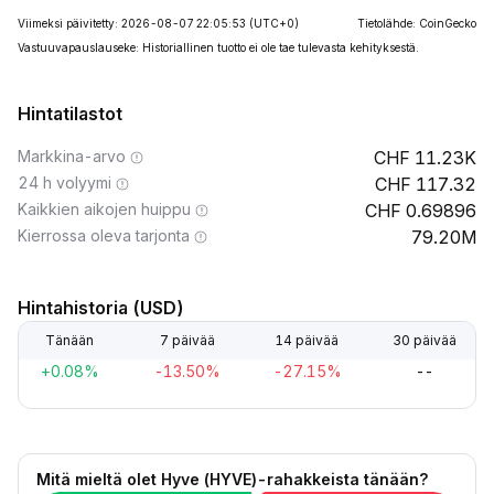
Viimeksi päivitetty: 2026-08-07 22:05:53
(UTC+0)
Tietolähde: CoinGecko
Vastuuvapauslauseke: Historiallinen tuotto ei ole tae tulevasta kehityksestä.
Hintatilastot
Markkina-arvo
11.23K
24 h volyymi
117.32
Kaikkien aikojen huippu
0.69896
Kierrossa oleva tarjonta
79.20M
Hintahistoria (USD)
Tänään
7 päivää
14 päivää
30 päivää
+0.08%
-13.50%
-27.15%
--
Mitä mieltä olet Hyve (HYVE)-rahakkeista tänään?