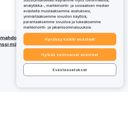
Suostumuksellasi käytämme myös toiminnallisia,
analytiikka-, markkinointi- ja sosiaalisen median
evästeitä muistaaksemme asetuksesi,
ymmärtääksemme sivuston käyttöä,
parantaaksemme sivustoa ja tukeaksemme
markkinointi- ja jakamisominaisuuksia.
an mahdollinen menetys. Katso
Hyväksy kaikki evästeet
ssi määritettyjä palveluja varten, tietyt
Hylkää valinnaiset evästeet
Evästeasetukset