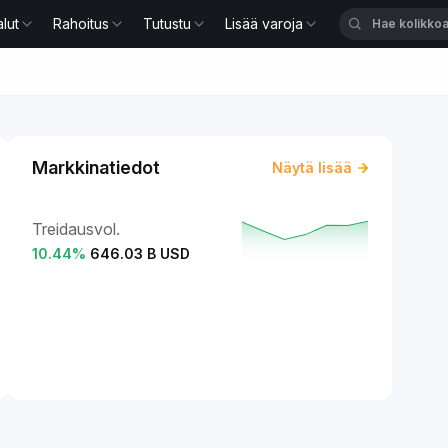
lut
Rahoitus
Tutustu
Lisää varoja
Markkinatiedot
Näytä lisää
Treidausvol.
10.44
%
646.03 B USD