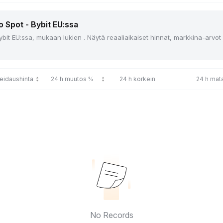
o Spot - Bybit EU:ssa
ybit EU:ssa, mukaan lukien . Näytä reaaliaikaiset hinnat, markkina-arvot
reidaushinta
24 h muutos %
24 h korkein
24 h mata
No Records