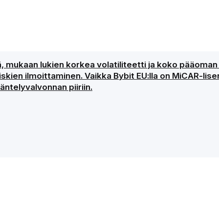
ejä, mukaan lukien korkea volatiliteetti ja koko pääom
kien ilmoittaminen. Vaikka Bybit EU:lla on MiCAR-lisen
ntelyvalvonnan piiriin.