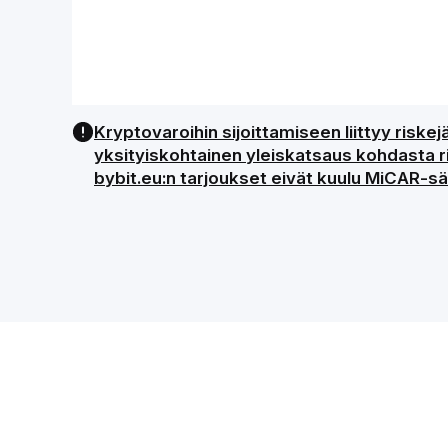
Kryptovaroihin sijoittamiseen liittyy risk
yksityiskohtainen yleiskatsaus kohdasta ris
bybit.eu:n tarjoukset eivät kuulu MiCAR-sää