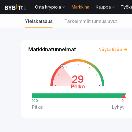
Osta kryptoja
Markkina
Kauppa
Työka
Yleiskatsaus
Tärkeimmät tunnusluvut
Markkinatunnelmat
Näytä lisää
29
Pelko
100
0
Pitkä
Lyhyt