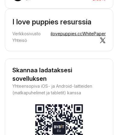
I love puppies resurssia
Verkkosivusto
ilovepuppies.cc
WhitePaper
Yhteisö
Skannaa ladataksesi
sovelluksen
Yhteensopiva iOS- ja Android-laitteiden
(matkapuhelimet ja tabletit) kanssa