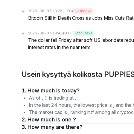
2026-08-07 23:28
(UTC)
Laskeva
Bitcoin Still in Death Cross as Jobs Miss Cuts R
2026-08-07 19:45
(UTC)
nouseva
The dollar fell Friday after soft US labor data re
interest rates in the near term.
Usein kysyttyä kolikosta PUPPIES 
1. How much is today?
As of , () is trading at .
In the last 24 hours, the lowest price is , and the 
The market cap is , ranking it # among all cryptoc
2. How much is one ?
3. How many are there?