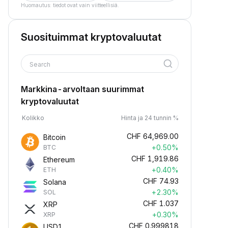
Huomautus: tiedot ovat vain viitteellisiä.
Suosituimmat kryptovaluutat
Search
Markkina-arvoltaan suurimmat
kryptovaluutat
Kolikko
Hinta ja 24 tunnin %
CHF
64,969.00
Bitcoin
+0.50%
BTC
CHF
1,919.86
Ethereum
+0.40%
ETH
CHF
74.93
Solana
+2.30%
SOL
CHF
1.037
XRP
+0.30%
XRP
CHF
0.999818
USD1