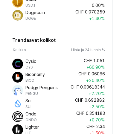
0.00%
USD1
CHF
0.070259
Dogecoin
+1.40%
DOGE
Trendaavat kolikot
Kolikko
Hinta ja 24 tunnin %
CHF
1.051
Cysic
+60.90%
CYS
CHF
0.06086
Biconomy
+20.40%
BICO
CHF
0.00618344
Pudgy Penguins
+2.20%
PENGU
CHF
0.692882
Sui
+2.50%
SUI
CHF
0.354183
Ondo
+0.70%
ONDO
CHF
2.34
Lighter
-1.50%
LIT