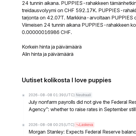
24 tunnin aikana. PUPPIES-rahakkeen tämänhetkin
treidausvolyymi on CHF 592.17K. PUPPIES-rahakkee
tarjonta on 42.07T. Markkina-arvoltaan PUPPIES on 
Viimeisen 24 tunnin aikana PUPPIES-rahakkeen kork
0.00000016986 CHF.
Korkein hinta ja päivämäärä
Alin hinta ja päivämäärä
Uutiset kolikosta I love puppies
2026-08-08 01:39
(UTC)
Neutraali
July nonfarm payrolls did not give the Federal 
Agency”: whether to raise rates in September still
2026-08-08 00:25
(UTC)
Laskeva
Morgan Stanley: Expects Federal Reserve balance 