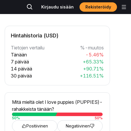
Rekisteröidy
Kirjaudu sisään
Hintahistoria (USD)
Tietojen vertailu
%-muutos
Tänään
-5.46%
7 päivää
+65.33%
14 päivää
+90.71%
30 päivää
+116.51%
Mitä mieltä olet I love puppies (PUPPIES)-
rahakkeista tänään?
50
%
50
%
Positiivinen
Negatiivinen