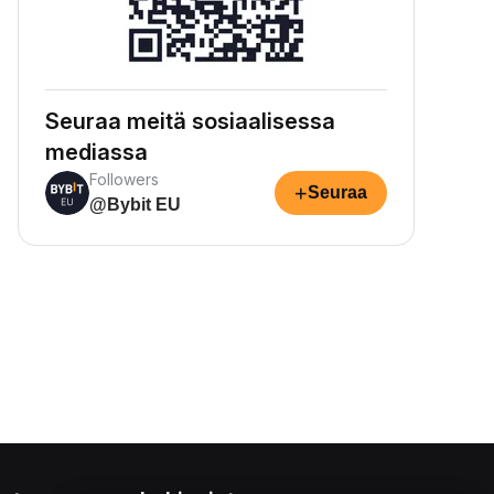
Seuraa meitä sosiaalisessa
mediassa
Followers
+
Seuraa
@Bybit EU