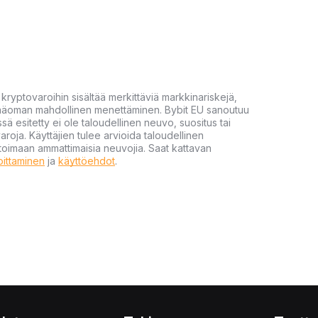
yptovaroihin sisältää merkittäviä markkinariskejä,
 pääoman mahdollinen menettäminen. Bybit EU sanoutuu
ssä esitetty ei ole taloudellinen neuvo, suositus tai
varoja. Käyttäjien tulee arvioida taloudellinen
ultoimaan ammattimaisia neuvojia. Saat kattavan
moittaminen
ja
käyttöehdot
.