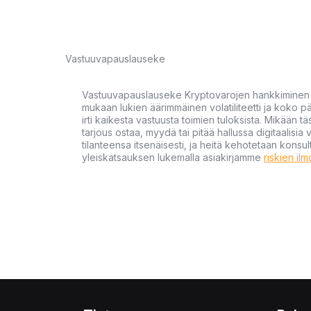
Vastuuvapauslauseke
Vastuuvapauslauseke Kryptovarojen hankkiminen kr
mukaan lukien äärimmäinen volatiliteetti ja koko
irti kaikesta vastuusta toimien tuloksista. Mikään tä
tarjous ostaa, myydä tai pitää hallussa digitaalisia 
tilanteensa itsenäisesti, ja heitä kehotetaan kons
yleiskatsauksen lukemalla asiakirjamme
riskien il