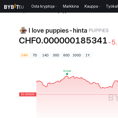
Osta kryptoja
Markkina
Kauppa
Työkal
Kryptohinnat
I love puppies-hinta PUPPIES
I love puppies-hinta
PUPPIES
CHF0.000000185341
-5
24H
7D
14D
30D
60D
200D
1Y