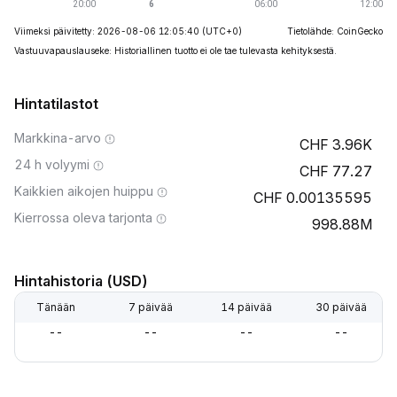
Viimeksi päivitetty: 2026-08-06 12:05:40
(UTC+0)
Tietolähde: CoinGecko
Vastuuvapauslauseke: Historiallinen tuotto ei ole tae tulevasta kehityksestä.
Hintatilastot
Markkina-arvo
3.96K
24 h volyymi
77.27
Kaikkien aikojen huippu
0.00135595
Kierrossa oleva tarjonta
998.88M
Hintahistoria (USD)
Tänään
7 päivää
14 päivää
30 päivää
--
--
--
--