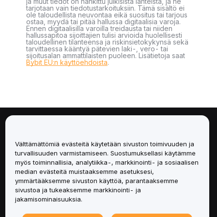
ja muut tiedot on hankittu julkisista lähteistä, ja ne
tarjotaan vain tiedotustarkoituksiin. Tämä sisältö ei
ole taloudellista neuvontaa eikä suositus tai tarjous
ostaa, myydä tai pitää hallussa digitaalisia varoja.
Ennen digitaalisilla varoilla treidausta tai niiden
hallussapitoa sijoittajien tulisi arvioida huolellisesti
taloudellinen tilanteensa ja riskinsietokykynsä sekä
tarvittaessa kääntyä pätevien laki-, vero- tai
sijoitusalan ammattilaisten puoleen. Lisätietoja saat
Bybit EU:n käyttöehdoista
.
Tietoa
Välttämättömiä evästeitä käytetään sivuston toimivuuden ja
Palvelut
turvallisuuden varmistamiseen. Suostumuksellasi käytämme
myös toiminnallisia, analytiikka-, markkinointi- ja sosiaalisen
median evästeitä muistaaksemme asetuksesi,
Tuki
ymmärtääksemme sivuston käyttöä, parantaaksemme
sivustoa ja tukeaksemme markkinointi- ja
Tuotteet
jakamisominaisuuksia.