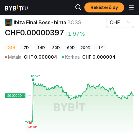
Rekisteröidy
Kryptohinnat
Ibiza Final Boss-hinta BOSS
Ibiza Final Boss-hinta
BOSS
CHF
CHF0.00000397
+1.97%
24H
7D
14D
30D
60D
200D
1Y
Matala
CHF
0.000004
Korkea
CHF
0.000004