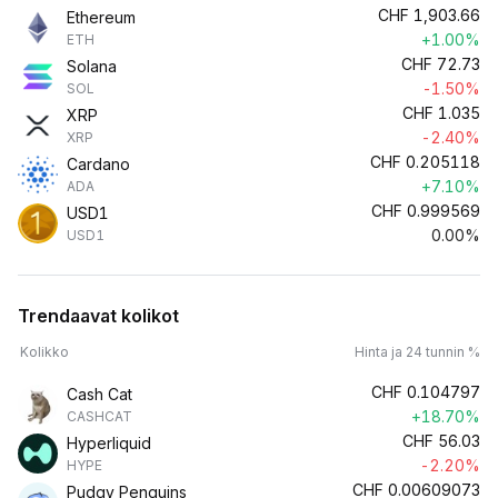
CHF
1,903.66
Ethereum
+1.00%
ETH
CHF
72.73
Solana
-1.50%
SOL
CHF
1.035
XRP
-2.40%
XRP
CHF
0.205118
Cardano
+7.10%
ADA
CHF
0.999569
USD1
0.00%
USD1
Trendaavat kolikot
Kolikko
Hinta ja 24 tunnin %
CHF
0.104797
Cash Cat
+18.70%
CASHCAT
CHF
56.03
Hyperliquid
-2.20%
HYPE
CHF
0.00609073
Pudgy Penguins