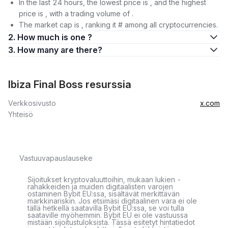
In the last 24 hours, the lowest price is , and the highest
price is , with a trading volume of .
The market cap is , ranking it # among all cryptocurrencies.
2. How much is one ?
3. How many are there?
Ibiza Final Boss resurssia
Verkkosivusto
x.com
Yhteisö
Vastuuvapauslauseke
Sijoitukset kryptovaluuttoihin, mukaan lukien -
rahakkeiden ja muiden digitaalisten varojen
ostaminen Bybit EU:ssa, sisältävät merkittävän
markkinariskin. Jos etsimäsi digitaalinen vara ei ole
tällä hetkellä saatavilla Bybit EU:ssa, se voi tulla
saataville myöhemmin. Bybit EU ei ole vastuussa
mistään sijoitustuloksista. Tässä esitetyt hintatiedot