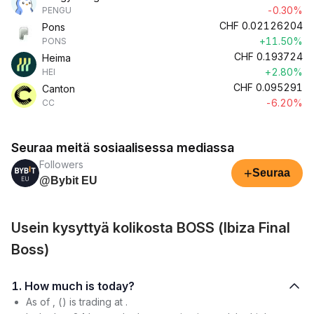
-0.30%
PENGU
CHF
0.02126204
Pons
+11.50%
PONS
CHF
0.193724
Heima
+2.80%
HEI
CHF
0.095291
Canton
-6.20%
CC
Seuraa meitä sosiaalisessa mediassa
Followers
+
Seuraa
@Bybit EU
Usein kysyttyä kolikosta BOSS (Ibiza Final
Boss)
1. How much is today?
As of , () is trading at .