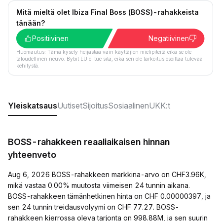
Mitä mieltä olet Ibiza Final Boss (BOSS)-rahakkeista
tänään?
Positiivinen
Negatiivinen
Huomautus: Tämä kysely heijastaa vain käyttäjien mielipiteitä eikä se ole
taloudellinen neuvo. Bybit EU ei tue sitä, eikä sen ole tarkoitus osoittaa tulevaa
kehitystä.
Yleiskatsaus
Uutiset
Sijoitus
Sosiaalinen
UKK:t
BOSS-rahakkeen reaaliaikaisen hinnan
yhteenveto
Aug 6, 2026 BOSS-rahakkeen markkina-arvo on CHF3.96K,
mikä vastaa 0.00% muutosta viimeisen 24 tunnin aikana.
BOSS-rahakkeen tämänhetkinen hinta on CHF 0.00000397, ja
sen 24 tunnin treidausvolyymi on CHF 77.27. BOSS-
rahakkeen kierrossa oleva tarjonta on 998.88M, ja sen suurin