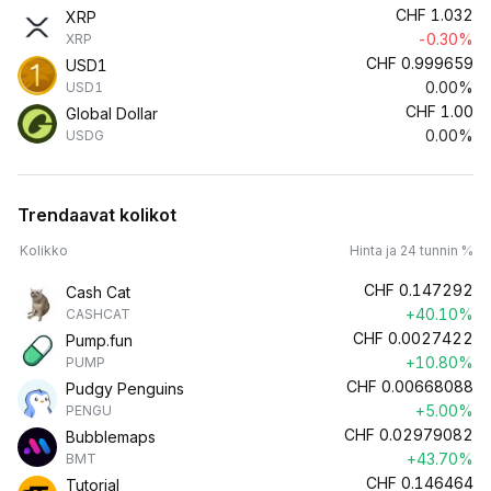
CHF
1.032
XRP
-0.30%
XRP
CHF
0.999659
USD1
0.00%
USD1
CHF
1.00
Global Dollar
0.00%
USDG
Trendaavat kolikot
Kolikko
Hinta ja 24 tunnin %
CHF
0.147292
Cash Cat
+40.10%
CASHCAT
CHF
0.0027422
Pump.fun
+10.80%
PUMP
CHF
0.00668088
Pudgy Penguins
+5.00%
PENGU
CHF
0.02979082
Bubblemaps
+43.70%
BMT
CHF
0.146464
Tutorial