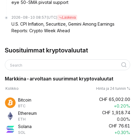
eye 50-SMA pivotal support
2026-08-10 08:57
(UTC)
Laskeva
U.S. CPI Inflation, Securitize, Gemini Among Earnings
Reports: Crypto Week Ahead
Suosituimmat kryptovaluutat
Search
Markkina-arvoltaan suurimmat kryptovaluutat
Kolikko
Hinta ja 24 tunnin %
CHF
65,002.00
Bitcoin
+0.20%
BTC
CHF
1,918.74
Ethereum
0.00%
ETH
CHF
76.61
Solana
+0.30%
SOL