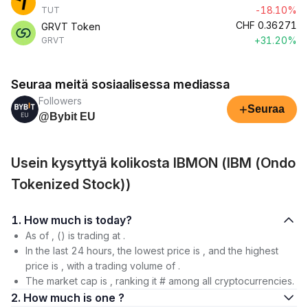
-18.10%
TUT
CHF
0.36271
GRVT Token
+31.20%
GRVT
Seuraa meitä sosiaalisessa mediassa
Followers
+
Seuraa
@Bybit EU
Usein kysyttyä kolikosta IBMON (IBM (Ondo
Tokenized Stock))
1. How much is today?
As of , () is trading at .
In the last 24 hours, the lowest price is , and the highest
price is , with a trading volume of .
The market cap is , ranking it # among all cryptocurrencies.
2. How much is one ?