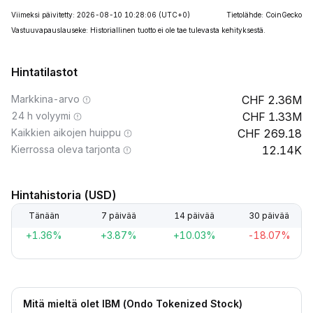
Viimeksi päivitetty: 2026-08-10 10:28:06
(UTC+0)
Tietolähde: CoinGecko
Vastuuvapauslauseke: Historiallinen tuotto ei ole tae tulevasta kehityksestä.
Hintatilastot
Markkina-arvo
2.36M
24 h volyymi
1.33M
Kaikkien aikojen huippu
269.18
Kierrossa oleva tarjonta
12.14K
Hintahistoria (USD)
Tänään
7 päivää
14 päivää
30 päivää
+1.36%
+3.87%
+10.03%
-18.07%
Mitä mieltä olet IBM (Ondo Tokenized Stock)