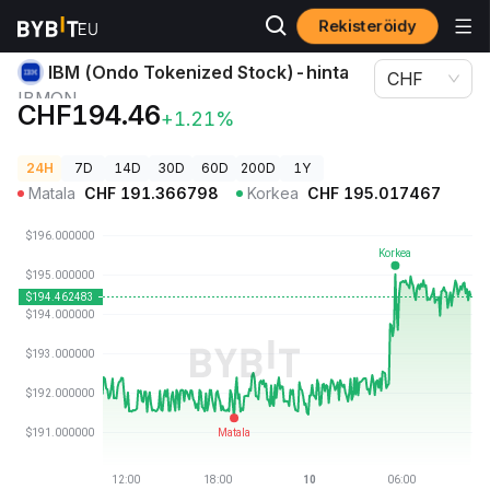
Rekisteröidy
Kryptohinnat
IBM (Ondo Tokenized Stock)-hinta IBMON
IBM (Ondo Tokenized Stock)-hinta
CHF
IBMON
CHF194.46
+1.21%
24H
7D
14D
30D
60D
200D
1Y
Matala
CHF
191.366798
Korkea
CHF
195.017467