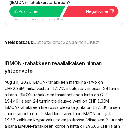
(IBMON)-rahakkeista tänään?
Positiivinen
Negatiivinen
Huomautus: tiedot ovat vain viitteellisiä.
Yleiskatsaus
Uutiset
Sijoitus
Sosiaalinen
UKK:t
IBMON-rahakkeen reaaliaikaisen hinnan
yhteenveto
Aug 10, 2026 IBMON-rahakkeen markkina-arvo on
CHF2.36M, mikä vastaa +1.17% muutosta viimeisen 24 tunnin
aikana. IBMON-rahakkeen tämänhetkinen hinta on CHF
194.46, ja sen 24 tunnin treidausvolyymi on CHF 1.33M.
IBMON-rahakkeen kierrossa oleva tarjonta on 12.14K, ja sen
suurin tarjonta on --. Markkina-arvoltaan IBMON on sijalla
1922 kaikkien kryptovaluuttojen joukossa. Viimeisen 24 tunnin
aikana IBMON-rahakkeen korkein hinta oli 195.06 CHF ja alin