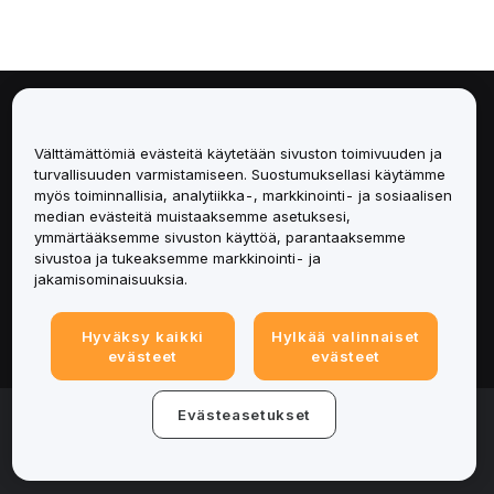
Tietoa
Välttämättömiä evästeitä käytetään sivuston toimivuuden ja
Palvelut
turvallisuuden varmistamiseen. Suostumuksellasi käytämme
myös toiminnallisia, analytiikka-, markkinointi- ja sosiaalisen
median evästeitä muistaaksemme asetuksesi,
Tuki
ymmärtääksemme sivuston käyttöä, parantaaksemme
sivustoa ja tukeaksemme markkinointi- ja
Tuotteet
jakamisominaisuuksia.
Lakiasiat
Hyväksy kaikki
Hylkää valinnaiset
evästeet
evästeet
© 2025-2026 Bybit.eu. All rights reserved.
Evästeasetukset
Palveluehdot
|
Tietosuojaehdot
|
Yritystiedot
(Impressum)
|
Evästeasetukset