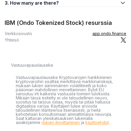
3. How many are there?
IBM (Ondo Tokenized Stock) resurssia
Verkkosivusto
app.ondo.finance
Yhteisö
Vastuuvapauslauseke
Vastuuvapauslauseke Kryptovarojen hankkiminen
kryptovaroihin sisältää merkittäviä markkinariskejä,
mukaan lukien äärimmäinen volatiliteetti ja koko
pääoman mahdollinen menettäminen. Bybit EU
sanoutuu irti kaikesta vastuusta toimien tuloksista.
Mikään tässä esitetty ei ole taloudellinen neuvo,
suositus tai tarjous ostaa, myydä tai pitää hallussa
digitaalisia varoja. Käyttäjien tulee arvioida
taloudellinen tilanteensa itsenäisesti, ja heitä
kehotetaan konsultoimaan ammattimaisia neuvojia.
Saat kattavan yleiskatsauksen lukemalla
asiakirjamme
riskien ilmoittaminen
ja
käyttöehdot
.