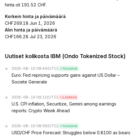
hinta oli 191.52 CHF.
Korkein hinta ja päivämäärä
CHF269.18 Jun 1, 2026
Alin hinta ja päivämäärä
CHF166.28 Jul 23, 2026
Uutiset kolikosta IBM (Ondo Tokenized Stock)
2026-08-10 09:44
(UTC)
nouseva
Euro: Fed repricing supports gains against US Dollar –
Societe Generale
2026-08-10 09:12
(UTC)
Laskeva
U.S. CPI inflation, Securitize, Gemini among earnings
reports: Crypto Week Ahead
2026-08-10 08:59
(UTC)
nouseva
USD/CHF Price Forecast: Struggles below 0.8100 as bears