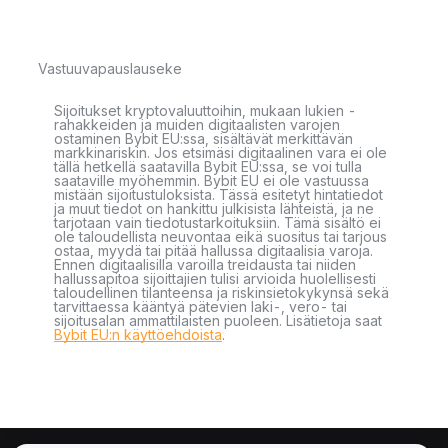
Vastuuvapauslauseke
Sijoitukset kryptovaluuttoihin, mukaan lukien -
rahakkeiden ja muiden digitaalisten varojen
ostaminen Bybit EU:ssa, sisältävät merkittävän
markkinariskin. Jos etsimäsi digitaalinen vara ei ole
tällä hetkellä saatavilla Bybit EU:ssa, se voi tulla
saataville myöhemmin. Bybit EU ei ole vastuussa
mistään sijoitustuloksista. Tässä esitetyt hintatiedot
ja muut tiedot on hankittu julkisista lähteistä, ja ne
tarjotaan vain tiedotustarkoituksiin. Tämä sisältö ei
ole taloudellista neuvontaa eikä suositus tai tarjous
ostaa, myydä tai pitää hallussa digitaalisia varoja.
Ennen digitaalisilla varoilla treidausta tai niiden
hallussapitoa sijoittajien tulisi arvioida huolellisesti
taloudellinen tilanteensa ja riskinsietokykynsä sekä
tarvittaessa kääntyä pätevien laki-, vero- tai
sijoitusalan ammattilaisten puoleen. Lisätietoja saat
Bybit EU:n käyttöehdoista
.