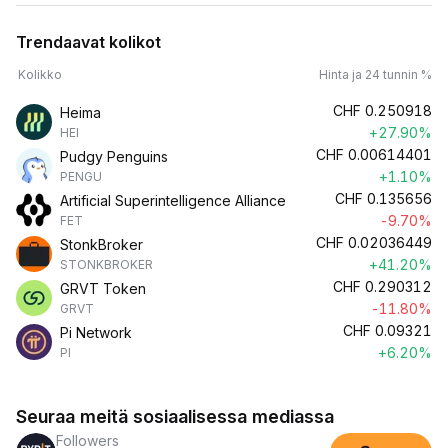
Trendaavat kolikot
Kolikko
Hinta ja 24 tunnin %
CHF
0.250918
Heima
+27.90%
HEI
CHF
0.00614401
Pudgy Penguins
+1.10%
PENGU
CHF
0.135656
Artificial Superintelligence Alliance
-9.70%
FET
CHF
0.02036449
StonkBroker
+41.20%
STONKBROKER
CHF
0.290312
GRVT Token
-11.80%
GRVT
CHF
0.09321
Pi Network
+6.20%
PI
Seuraa meitä sosiaalisessa mediassa
Followers