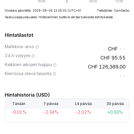
Viimeksi päivitetty: 2026-08-06 13:26:01
(UTC+0)
Tietolähde: CoinGecko
Vastuuvapauslauseke: Historiallinen tuotto ei ole tae tulevasta kehityksestä.
Hintatilastot
Markkina-arvo
--
24 h volyymi
95.55
Kaikkien aikojen huippu
126,369.00
Kierrossa oleva tarjonta
--
Hintahistoria (USD)
Tänään
7 päivää
14 päivää
30 päivää
-0.01%
-2.34%
-2.02%
+0.03%