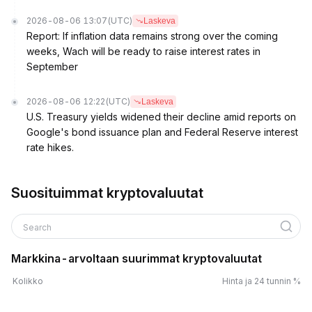
2026-08-06 13:07
(UTC)
Laskeva
Report: If inflation data remains strong over the coming
weeks, Wach will be ready to raise interest rates in
September
2026-08-06 12:22
(UTC)
Laskeva
U.S. Treasury yields widened their decline amid reports on
Google's bond issuance plan and Federal Reserve interest
rate hikes.
Suosituimmat kryptovaluutat
Search
Markkina-arvoltaan suurimmat kryptovaluutat
Kolikko
Hinta ja 24 tunnin %