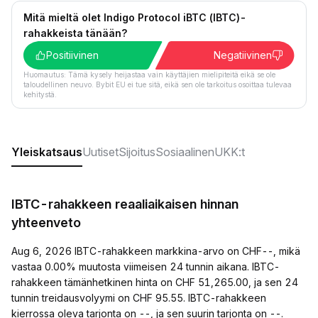
Mitä mieltä olet Indigo Protocol iBTC (IBTC)-
rahakkeista tänään?
Positiivinen
Negatiivinen
Huomautus: Tämä kysely heijastaa vain käyttäjien mielipiteitä eikä se ole
taloudellinen neuvo. Bybit EU ei tue sitä, eikä sen ole tarkoitus osoittaa tulevaa
kehitystä.
Yleiskatsaus
Uutiset
Sijoitus
Sosiaalinen
UKK:t
IBTC-rahakkeen reaaliaikaisen hinnan
yhteenveto
Aug 6, 2026 IBTC-rahakkeen markkina-arvo on CHF--, mikä
vastaa 0.00% muutosta viimeisen 24 tunnin aikana. IBTC-
rahakkeen tämänhetkinen hinta on CHF 51,265.00, ja sen 24
tunnin treidausvolyymi on CHF 95.55. IBTC-rahakkeen
kierrossa oleva tarjonta on --, ja sen suurin tarjonta on --.