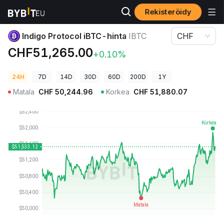
Rekisteröidy
Kryptohinnat
Indigo Protocol iBTC-hinta IBTC
Indigo Protocol iBTC-hinta
IBTC
CHF
CHF51,265.00
+0.10%
24H
7D
14D
30D
60D
200D
1Y
Matala
CHF
50,244.96
Korkea
CHF
51,880.07