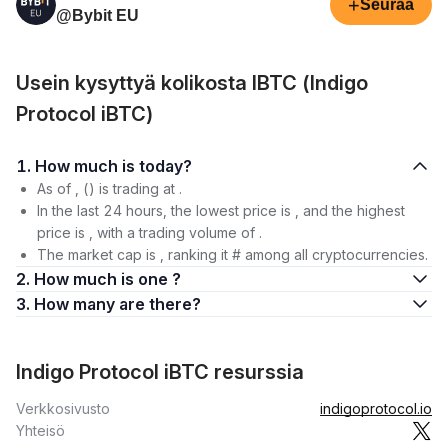
+
Seuraa
@Bybit EU
Usein kysyttyä kolikosta IBTC (Indigo
Protocol iBTC)
1. How much is today?
As of , () is trading at .
In the last 24 hours, the lowest price is , and the highest
price is , with a trading volume of .
The market cap is , ranking it # among all cryptocurrencies.
2. How much is one ?
3. How many are there?
Indigo Protocol iBTC resurssia
Verkkosivusto
indigoprotocol.io
Yhteisö