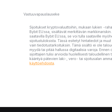
Vastuuvapauslauseke
Sijoitukset kryptovaluuttoihin, mukaan lukien -rah
Bybit EU:ssa, sisältävät merkittävän markkinariskin. 
saatavilla Bybit EU:ssa, se voi tulla saataville my
sijoitustuloksista. Tässä esitetyt hintatiedot ja muut 
vain tiedotustarkoituksiin. Tämä sisältö ei ole talou
myydä tai pitää hallussa digitaalisia varoja. Ennen di
sijoittajien tulisi arvioida huolellisesti taloudellin
kääntyä pätevien laki-, vero- tai sijoitusalan ammat
käyttöehdoista
.