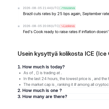
2026-08-05 21:44
(UTC)
nouseva
Brazil cuts rates by 25 bps again, September rate
2026-08-05 20:06
(UTC)
Laskeva
Fed's Cook ready to raise rates if inflation doesn'
Usein kysyttyä kolikosta ICE (Ic
1. How much is today?
As of , () is trading at .
In the last 24 hours, the lowest price is , and the 
The market cap is , ranking it # among all cryptoc
2. How much is one ?
3. How many are there?