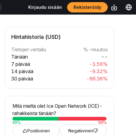
Rekisteröidy
Kirjaudu sisään
Hintahistoria (USD)
Tietojen vertailu
%-muutos
Tänään
--
7 päivää
-3.56%
14 päivää
-9.32%
30 päivää
-86.36%
Mitä mieltä olet Ice Open Network (ICE)-
rahakkeista tänään?
50
%
50
%
Positiivinen
Negatiivinen