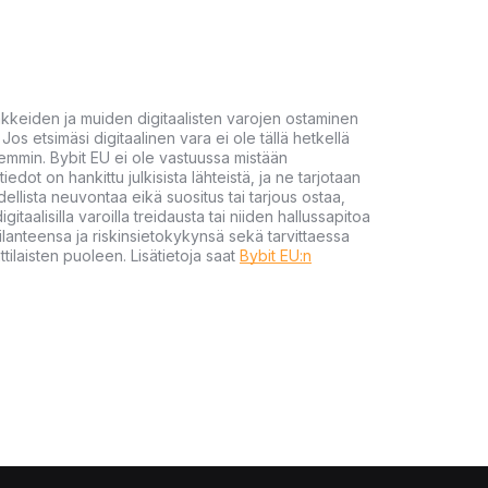
akkeiden ja muiden digitaalisten varojen ostaminen
Jos etsimäsi digitaalinen vara ei ole tällä hetkellä
öhemmin. Bybit EU ei ole vastuussa mistään
tiedot on hankittu julkisista lähteistä, ja ne tarjotaan
dellista neuvontaa eikä suositus tai tarjous ostaa,
gitaalisilla varoilla treidausta tai niiden hallussapitoa
en tilanteensa ja riskinsietokykynsä sekä tarvittaessa
tilaisten puoleen. Lisätietoja saat
Bybit EU:n