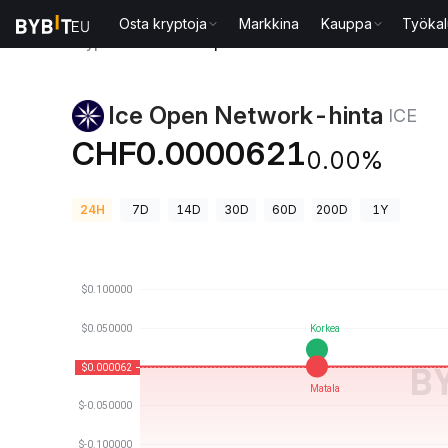
Osta kryptoja
Markkina
Kauppa
Työkal
Kryptohinnat
Ice Open Network-hinta ICE
Ice Open Network-hinta
ICE
CHF0.0000621
0.00%
24H
7D
14D
30D
60D
200D
1Y