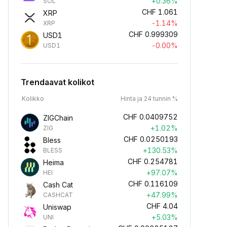
+0.36%
SOL
CHF
1.061
XRP
-1.14%
XRP
CHF
0.999309
USD1
-0.00%
USD1
Trendaavat kolikot
Kolikko
Hinta ja 24 tunnin %
CHF
0.0409752
ZIGChain
+1.02%
ZIG
CHF
0.0250193
Bless
+130.53%
BLESS
CHF
0.254781
Heima
+97.07%
HEI
CHF
0.116109
Cash Cat
+47.99%
CASHCAT
CHF
4.04
Uniswap
+5.03%
UNI