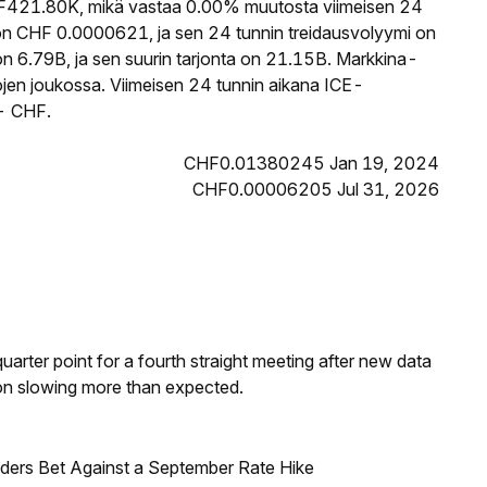
421.80K, mikä vastaa 0.00% muutosta viimeisen 24
on CHF 0.0000621, ja sen 24 tunnin treidausvolyymi on
n 6.79B, ja sen suurin tarjonta on 21.15B. Markkina-
tojen joukossa. Viimeisen 24 tunnin aikana ICE-
-- CHF.
CHF0.01380245 Jan 19, 2024
CHF0.00006205 Jul 31, 2026
 quarter point for a fourth straight meeting after new data
on slowing more than expected.
raders Bet Against a September Rate Hike