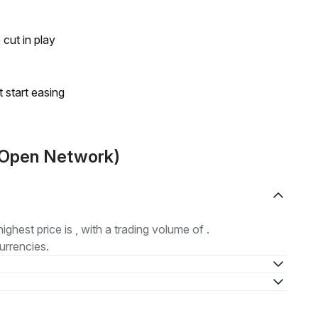
 cut in play
t start easing
e Open Network)
highest price is , with a trading volume of .
urrencies.