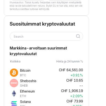
Huomautus: Tämä kysely heijastaa vain käyttäjien mielipiteitä
eikä se ole taloudellinen neuvo. Bybit EU ei tue sitä, eikä sen ole
tarkoitus osoittaa tulevaa kehitystä.
Suosituimmat kryptovaluutat
Search
Markkina-arvoltaan suurimmat
kryptovaluutat
Kolikko
Hinta ja 24 tunnin %
CHF
64,561.00
Bitcoin
+0.91%
BTC
CHF
10.65
Sheboshis
--
SHEB
CHF
1,906.19
Ethereum
+2.09%
ETH
CHF
73.99
Solana