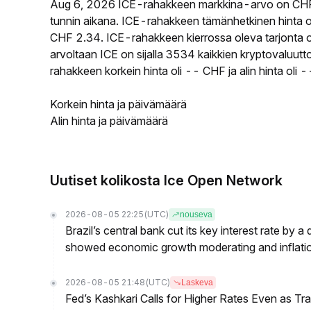
Aug 6, 2026 ICE-rahakkeen markkina-arvo on CHF
tunnin aikana. ICE-rahakkeen tämänhetkinen hinta 
CHF 2.34. ICE-rahakkeen kierrossa oleva tarjonta o
arvoltaan ICE on sijalla 3534 kaikkien kryptovaluut
rahakkeen korkein hinta oli -- CHF ja alin hinta oli 
Korkein hinta ja päivämäärä
Alin hinta ja päivämäärä
Uutiset kolikosta Ice Open Network
2026-08-05 22:25
(UTC)
nouseva
Brazil’s central bank cut its key interest rate by a
showed economic growth moderating and inflati
2026-08-05 21:48
(UTC)
Laskeva
Fed’s Kashkari Calls for Higher Rates Even as T