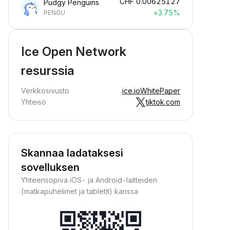
CHF
0.00625127
Pudgy Penguins
+3.75%
PENGU
Ice Open Network
resurssia
Verkkosivusto
ice.io
WhitePaper
Yhteisö
tiktok.com
Skannaa ladataksesi
sovelluksen
Yhteensopiva iOS- ja Android-laitteiden
(matkapuhelimet ja tabletit) kanssa