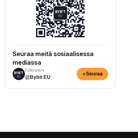
Seuraa meitä sosiaalisessa
mediassa
Followers
+
Seuraa
@Bybit EU