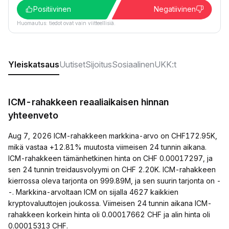
Positiivinen
Negatiivinen
Huomautus: tiedot ovat vain viitteellisiä.
Yleiskatsaus
Uutiset
Sijoitus
Sosiaalinen
UKK:t
ICM-rahakkeen reaaliaikaisen hinnan
yhteenveto
Aug 7, 2026 ICM-rahakkeen markkina-arvo on CHF172.95K,
mikä vastaa +12.81% muutosta viimeisen 24 tunnin aikana.
ICM-rahakkeen tämänhetkinen hinta on CHF 0.00017297, ja
sen 24 tunnin treidausvolyymi on CHF 2.20K. ICM-rahakkeen
kierrossa oleva tarjonta on 999.89M, ja sen suurin tarjonta on -
-. Markkina-arvoltaan ICM on sijalla 4627 kaikkien
kryptovaluuttojen joukossa. Viimeisen 24 tunnin aikana ICM-
rahakkeen korkein hinta oli 0.00017662 CHF ja alin hinta oli
0.00015313 CHF.