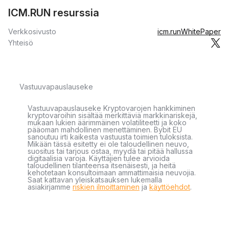
ICM.RUN resurssia
Verkkosivusto
icm.run
WhitePaper
Yhteisö
Vastuuvapauslauseke
Vastuuvapauslauseke Kryptovarojen hankkiminen
kryptovaroihin sisältää merkittäviä markkinariskejä,
mukaan lukien äärimmäinen volatiliteetti ja koko
pääoman mahdollinen menettäminen. Bybit EU
sanoutuu irti kaikesta vastuusta toimien tuloksista.
Mikään tässä esitetty ei ole taloudellinen neuvo,
suositus tai tarjous ostaa, myydä tai pitää hallussa
digitaalisia varoja. Käyttäjien tulee arvioida
taloudellinen tilanteensa itsenäisesti, ja heitä
kehotetaan konsultoimaan ammattimaisia neuvojia.
Saat kattavan yleiskatsauksen lukemalla
asiakirjamme
riskien ilmoittaminen
ja
käyttöehdot
.