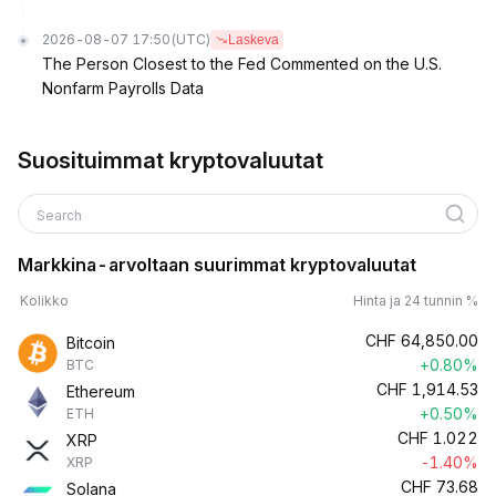
2026-08-07 17:50
(UTC)
Laskeva
The Person Closest to the Fed Commented on the U.S.
Nonfarm Payrolls Data
Suosituimmat kryptovaluutat
Search
Markkina-arvoltaan suurimmat kryptovaluutat
Kolikko
Hinta ja 24 tunnin %
CHF
64,850.00
Bitcoin
+0.80%
BTC
CHF
1,914.53
Ethereum
+0.50%
ETH
CHF
1.022
XRP
-1.40%
XRP
CHF
73.68
Solana