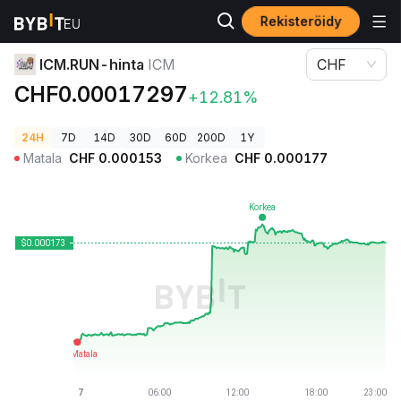
Rekisteröidy
Kryptohinnat
ICM.RUN-hinta ICM
ICM.RUN-hinta
ICM
CHF
CHF0.00017297
+12.81%
24H
7D
14D
30D
60D
200D
1Y
Matala
CHF
0.000153
Korkea
CHF
0.000177