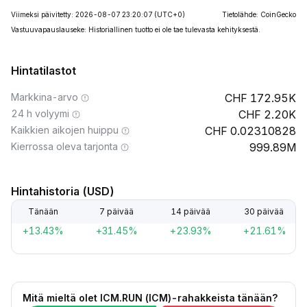
Viimeksi päivitetty: 2026-08-07 23:20:07
(UTC+0)
Tietolähde: CoinGecko
Vastuuvapauslauseke: Historiallinen tuotto ei ole tae tulevasta kehityksestä.
Hintatilastot
Markkina-arvo
172.95K
24 h volyymi
2.20K
Kaikkien aikojen huippu
0.02310828
Kierrossa oleva tarjonta
999.89M
Hintahistoria (USD)
Tänään
7 päivää
14 päivää
30 päivää
+13.43%
+31.45%
+23.93%
+21.61%
Mitä mieltä olet ICM.RUN (ICM)-rahakkeista tänään?