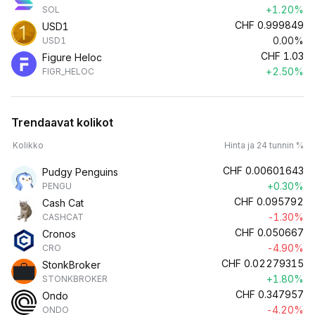
+1.20%
SOL
CHF
0.999849
USD1
0.00%
USD1
CHF
1.03
Figure Heloc
+2.50%
FIGR_HELOC
Trendaavat kolikot
Kolikko
Hinta ja 24 tunnin %
CHF
0.00601643
Pudgy Penguins
+0.30%
PENGU
CHF
0.095792
Cash Cat
-1.30%
CASHCAT
CHF
0.050667
Cronos
-4.90%
CRO
CHF
0.02279315
StonkBroker
+1.80%
STONKBROKER
CHF
0.347957
Ondo
-4.20%
ONDO