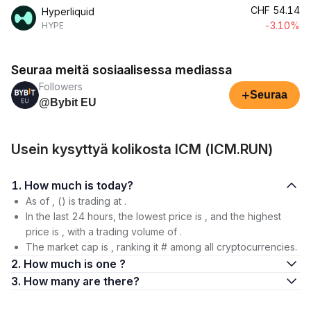
CHF
54.14
Hyperliquid
-3.10%
HYPE
Seuraa meitä sosiaalisessa mediassa
Followers
+
Seuraa
@Bybit EU
Usein kysyttyä kolikosta ICM (ICM.RUN)
1. How much is today?
As of , () is trading at .
In the last 24 hours, the lowest price is , and the highest
price is , with a trading volume of .
The market cap is , ranking it # among all cryptocurrencies.
2. How much is one ?
3. How many are there?