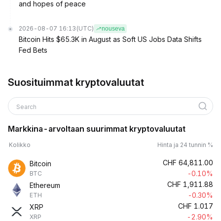
and hopes of peace
2026-08-07 16:13
(UTC)
nouseva
Bitcoin Hits $65.3K in August as Soft US Jobs Data Shifts
Fed Bets
Suosituimmat kryptovaluutat
Search
Markkina-arvoltaan suurimmat kryptovaluutat
Kolikko
Hinta ja 24 tunnin %
CHF
64,811.00
Bitcoin
-0.10%
BTC
CHF
1,911.88
Ethereum
-0.30%
ETH
CHF
1.017
XRP
-2.90%
XRP