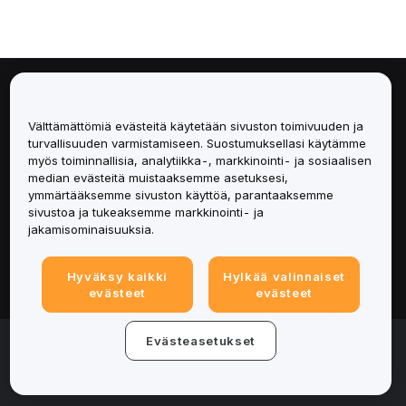
Tietoa
Välttämättömiä evästeitä käytetään sivuston toimivuuden ja
Palvelut
turvallisuuden varmistamiseen. Suostumuksellasi käytämme
myös toiminnallisia, analytiikka-, markkinointi- ja sosiaalisen
median evästeitä muistaaksemme asetuksesi,
Tuki
ymmärtääksemme sivuston käyttöä, parantaaksemme
sivustoa ja tukeaksemme markkinointi- ja
Tuotteet
jakamisominaisuuksia.
Lakiasiat
Hyväksy kaikki
Hylkää valinnaiset
evästeet
evästeet
© 2025-2026 Bybit.eu. All rights reserved.
Evästeasetukset
Palveluehdot
|
Tietosuojaehdot
|
Yritystiedot
(Impressum)
|
Evästeasetukset