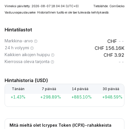
Viimeksi päivitetty: 2026-08-07 18:04:04
(UTC+0)
Tietolähde: CoinGecko
Vastuuvapauslauseke: Historiallinen tuotto ei ole tae tulevasta kehityksestä.
Hintatilastot
Markkina-arvo
--
24 h volyymi
156.16K
Kaikkien aikojen huippu
3.92
Kierrossa oleva tarjonta
--
Hintahistoria (USD)
Tänään
7 päivää
14 päivää
30 päivää
+1.43%
+298.89%
+885.10%
+948.59%
Mitä mieltä olet Icrypex Token (ICPX)-rahakkeista