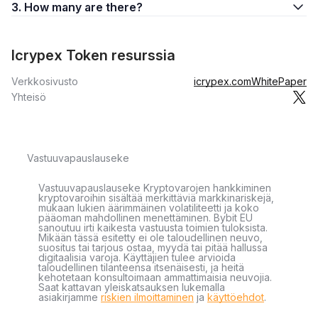
3. How many are there?
Icrypex Token resurssia
Verkkosivusto
icrypex.com
WhitePaper
Yhteisö
Vastuuvapauslauseke
Vastuuvapauslauseke Kryptovarojen hankkiminen
kryptovaroihin sisältää merkittäviä markkinariskejä,
mukaan lukien äärimmäinen volatiliteetti ja koko
pääoman mahdollinen menettäminen. Bybit EU
sanoutuu irti kaikesta vastuusta toimien tuloksista.
Mikään tässä esitetty ei ole taloudellinen neuvo,
suositus tai tarjous ostaa, myydä tai pitää hallussa
digitaalisia varoja. Käyttäjien tulee arvioida
taloudellinen tilanteensa itsenäisesti, ja heitä
kehotetaan konsultoimaan ammattimaisia neuvojia.
Saat kattavan yleiskatsauksen lukemalla
asiakirjamme
riskien ilmoittaminen
ja
käyttöehdot
.