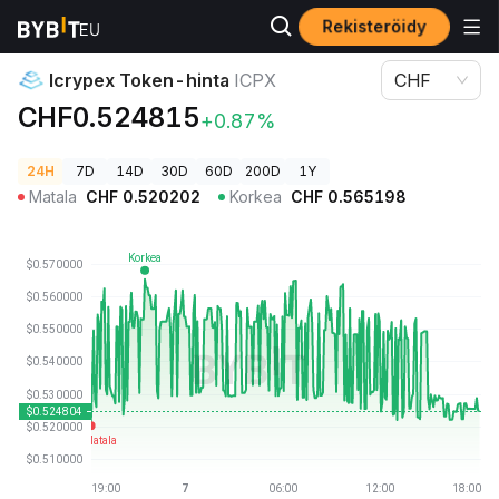
Rekisteröidy
Kryptohinnat
Icrypex Token-hinta ICPX
Icrypex Token-hinta
ICPX
CHF
CHF0.524815
+0.87%
24H
7D
14D
30D
60D
200D
1Y
Matala
CHF
0.520202
Korkea
CHF
0.565198