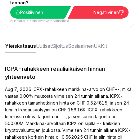
tänään?
Positiivinen
Negatiivinen
Huomautus: tiedot ovat vain viitteellisiä.
Yleiskatsaus
Uutiset
Sijoitus
Sosiaalinen
UKK:t
ICPX-rahakkeen reaaliaikaisen hinnan
yhteenveto
Aug 7, 2026 ICPX-rahakkeen markkina-arvo on CHF--, mikä
vastaa 0.00% muutosta viimeisen 24 tunnin aikana. ICPX-
rahakkeen tämänhetkinen hinta on CHF 0.524815, ja sen 24
tunnin treidausvolyymi on CHF 156.16K. ICPX-rahakkeen
kierrossa oleva tarjonta on --, ja sen suurin tarjonta on
500.00M. Markkina-arvoltaan ICPX on sijalla -- kaikkien
kryptovaluuttojen joukossa. Viimeisen 24 tunnin aikana ICPX-
rahakkeen korkein hinta oli 0.562025 CHF ja alin hinta oli