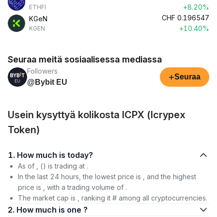
+8.20%
ETHFI
CHF
0.196547
KGeN
+10.40%
KGEN
Seuraa meitä sosiaalisessa mediassa
Followers
+
Seuraa
@Bybit EU
Usein kysyttyä kolikosta ICPX (Icrypex
Token)
1. How much is today?
As of , () is trading at .
In the last 24 hours, the lowest price is , and the highest
price is , with a trading volume of .
The market cap is , ranking it # among all cryptocurrencies.
2. How much is one ?