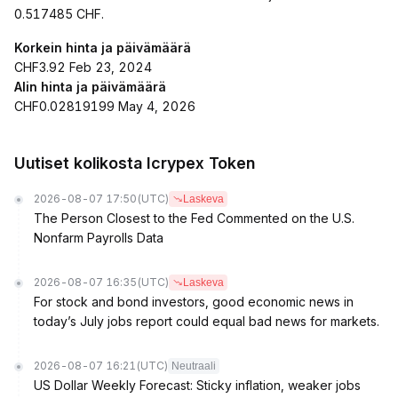
0.517485 CHF.
Korkein hinta ja päivämäärä
CHF3.92 Feb 23, 2024
Alin hinta ja päivämäärä
CHF0.02819199 May 4, 2026
Uutiset kolikosta Icrypex Token
2026-08-07 17:50
(UTC)
Laskeva
The Person Closest to the Fed Commented on the U.S.
Nonfarm Payrolls Data
2026-08-07 16:35
(UTC)
Laskeva
For stock and bond investors, good economic news in
today’s July jobs report could equal bad news for markets.
2026-08-07 16:21
(UTC)
Neutraali
US Dollar Weekly Forecast: Sticky inflation, weaker jobs