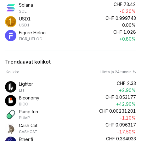
CHF
73.42
Solana
-0.20%
SOL
CHF
0.999743
USD1
0.00%
USD1
CHF
1.028
Figure Heloc
+0.80%
FIGR_HELOC
Trendaavat kolikot
Kolikko
Hinta ja 24 tunnin %
CHF
2.33
Lighter
+2.90%
LIT
CHF
0.053177
Biconomy
+42.90%
BICO
CHF
0.00231201
Pump.fun
-1.10%
PUMP
CHF
0.096317
Cash Cat
-17.50%
CASHCAT
CHF
0.384933
Ether.fi