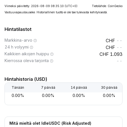
Viimeksi päivitetty: 2026-08-09 08:35:10
(UTC+0)
Tietolähde: CoinGecko
Vastuuvapauslauseke: Historiallinen tuotto ei ole tae tulevasta kehityksestä.
Hintatilastot
Markkina-arvo
--
24 h volyymi
--
Kaikkien aikojen huippu
1.093
Kierrossa oleva tarjonta
--
Hintahistoria (USD)
Tänään
7 päivää
14 päivää
30 päivää
0.00%
0.00%
0.00%
0.00%
Mitä mieltä olet IdleUSDC (Risk Adjusted)