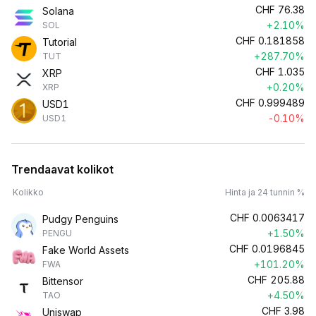
CHF
76.38
Solana
+2.10%
SOL
CHF
0.181858
Tutorial
+287.70%
TUT
CHF
1.035
XRP
+0.20%
XRP
CHF
0.999489
USD1
-0.10%
USD1
Trendaavat kolikot
Kolikko
Hinta ja 24 tunnin %
CHF
0.0063417
Pudgy Penguins
+1.50%
PENGU
CHF
0.0196845
Fake World Assets
+101.20%
FWA
CHF
205.88
Bittensor
+4.50%
TAO
CHF
3.98
Uniswap