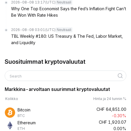
2026-08-08 13:17
(UTC)
Neutraali
Why One Top Economist Says the Fed’s Inflation Fight Can’t
Be Won With Rate Hikes
2026-08-08 03:01
(UTC)
Neutraali
TBL Weekly #180: US Treasury & The Fed, Labor Market,
and Liquidity
Suosituimmat kryptovaluutat
Search
Markkina-arvoltaan suurimmat kryptovaluutat
Kolikko
Hinta ja 24 tunnin %
CHF
64,851.00
Bitcoin
-0.30%
BTC
CHF
1,920.07
Ethereum
0.00%
ETH