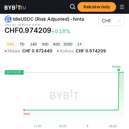
Rekisteröidy
Kryptohinnat
IdleUSDC (Risk Adjusted)-hinta IDLEUSDCSAFE
IdleUSDC (Risk Adjusted)-hinta
CHF
IDLEUSDCSAFE
CHF0.974209
+0.18%
24H
7D
14D
30D
60D
200D
1Y
Matala
CHF
0.972440
Korkea
CHF
0.974209