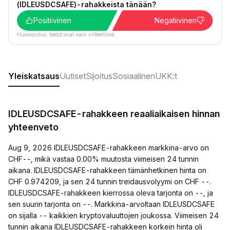
(IDLEUSDCSAFE)-rahakkeista tänään?
Positiivinen
Negatiivinen
Huomautus: tiedot ovat vain viitteellisiä.
Yleiskatsaus
Uutiset
Sijoitus
Sosiaalinen
UKK:t
IDLEUSDCSAFE-rahakkeen reaaliaikaisen hinnan
yhteenveto
Aug 9, 2026 IDLEUSDCSAFE-rahakkeen markkina-arvo on
CHF--, mikä vastaa 0.00% muutosta viimeisen 24 tunnin
aikana. IDLEUSDCSAFE-rahakkeen tämänhetkinen hinta on
CHF 0.974209, ja sen 24 tunnin treidausvolyymi on CHF --.
IDLEUSDCSAFE-rahakkeen kierrossa oleva tarjonta on --, ja
sen suurin tarjonta on --. Markkina-arvoltaan IDLEUSDCSAFE
on sijalla -- kaikkien kryptovaluuttojen joukossa. Viimeisen 24
tunnin aikana IDLEUSDCSAFE-rahakkeen korkein hinta oli