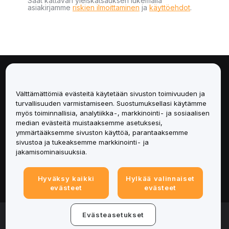
Saat kattavan yleiskatsauksen lukemalla
asiakirjamme
riskien ilmoittaminen
ja
käyttöehdot
.
Tietoa
Välttämättömiä evästeitä käytetään sivuston toimivuuden ja
Palvelut
turvallisuuden varmistamiseen. Suostumuksellasi käytämme
myös toiminnallisia, analytiikka-, markkinointi- ja sosiaalisen
median evästeitä muistaaksemme asetuksesi,
Tuki
ymmärtääksemme sivuston käyttöä, parantaaksemme
sivustoa ja tukeaksemme markkinointi- ja
Tuotteet
jakamisominaisuuksia.
Lakiasiat
Hyväksy kaikki
Hylkää valinnaiset
evästeet
evästeet
© 2025-2026 Bybit.eu. Kaikki oikeudet pidätetään.
Evästeasetukset