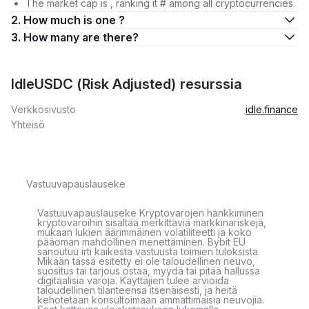
The market cap is , ranking it # among all cryptocurrencies.
2. How much is one ?
3. How many are there?
IdleUSDC (Risk Adjusted) resurssia
Verkkosivusto
idle.finance
Yhteisö
Vastuuvapauslauseke
Vastuuvapauslauseke Kryptovarojen hankkiminen
kryptovaroihin sisältää merkittäviä markkinariskejä,
mukaan lukien äärimmäinen volatiliteetti ja koko
pääoman mahdollinen menettäminen. Bybit EU
sanoutuu irti kaikesta vastuusta toimien tuloksista.
Mikään tässä esitetty ei ole taloudellinen neuvo,
suositus tai tarjous ostaa, myydä tai pitää hallussa
digitaalisia varoja. Käyttäjien tulee arvioida
taloudellinen tilanteensa itsenäisesti, ja heitä
kehotetaan konsultoimaan ammattimaisia neuvojia.