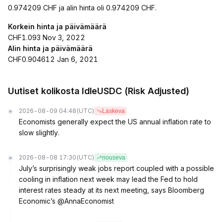
0.974209 CHF ja alin hinta oli 0.974209 CHF.
Korkein hinta ja päivämäärä
CHF1.093 Nov 3, 2022
Alin hinta ja päivämäärä
CHF0.904612 Jan 6, 2021
Uutiset kolikosta IdleUSDC (Risk Adjusted)
2026-08-09 04:48
(UTC)
Laskeva
Economists generally expect the US annual inflation rate to
slow slightly.
2026-08-08 17:30
(UTC)
nouseva
July’s surprisingly weak jobs report coupled with a possible
cooling in inflation next week may lead the Fed to hold
interest rates steady at its next meeting, says Bloomberg
Economic’s @AnnaEconomist