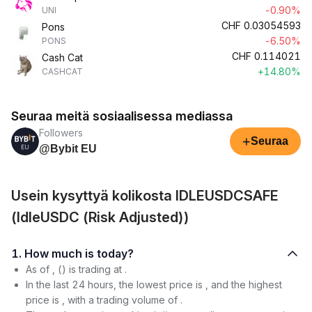
-0.90%
UNI
CHF
0.03054593
Pons
-6.50%
PONS
CHF
0.114021
Cash Cat
+14.80%
CASHCAT
Seuraa meitä sosiaalisessa mediassa
Followers
+
Seuraa
@Bybit EU
Usein kysyttyä kolikosta IDLEUSDCSAFE
(IdleUSDC (Risk Adjusted))
1. How much is today?
As of , () is trading at .
In the last 24 hours, the lowest price is , and the highest
price is , with a trading volume of .