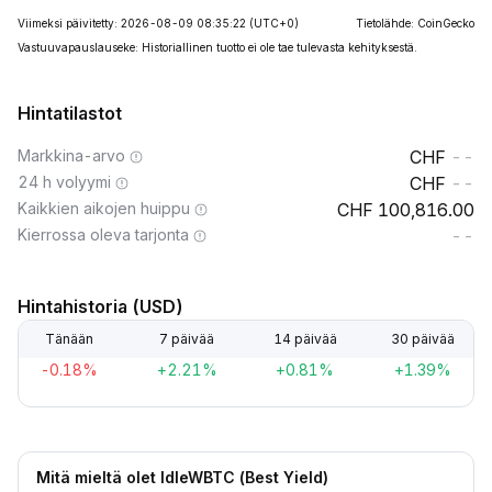
Viimeksi päivitetty: 2026-08-09 08:35:22
(UTC+0)
Tietolähde: CoinGecko
Vastuuvapauslauseke: Historiallinen tuotto ei ole tae tulevasta kehityksestä.
Hintatilastot
Markkina-arvo
--
24 h volyymi
--
Kaikkien aikojen huippu
100,816.00
Kierrossa oleva tarjonta
--
Hintahistoria (USD)
Tänään
7 päivää
14 päivää
30 päivää
-0.18%
+2.21%
+0.81%
+1.39%
Mitä mieltä olet IdleWBTC (Best Yield)