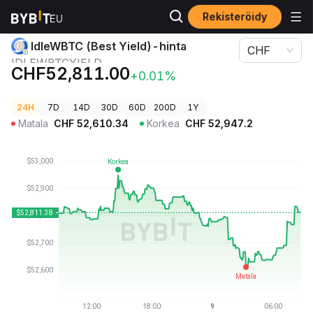
Rekisteröidy
Kryptohinnat
IdleWBTC (Best Yield)-hinta IDLEWBTCYIELD
IdleWBTC (Best Yield)-hinta
CHF
IDLEWBTCYIELD
CHF52,811.00
+0.01%
24H
7D
14D
30D
60D
200D
1Y
Matala
CHF
52,610.34
Korkea
CHF
52,947.2