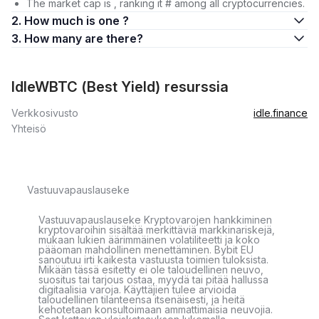
The market cap is , ranking it # among all cryptocurrencies.
2. How much is one ?
3. How many are there?
IdleWBTC (Best Yield) resurssia
Verkkosivusto
idle.finance
Yhteisö
Vastuuvapauslauseke
Vastuuvapauslauseke Kryptovarojen hankkiminen
kryptovaroihin sisältää merkittäviä markkinariskejä,
mukaan lukien äärimmäinen volatiliteetti ja koko
pääoman mahdollinen menettäminen. Bybit EU
sanoutuu irti kaikesta vastuusta toimien tuloksista.
Mikään tässä esitetty ei ole taloudellinen neuvo,
suositus tai tarjous ostaa, myydä tai pitää hallussa
digitaalisia varoja. Käyttäjien tulee arvioida
taloudellinen tilanteensa itsenäisesti, ja heitä
kehotetaan konsultoimaan ammattimaisia neuvojia.