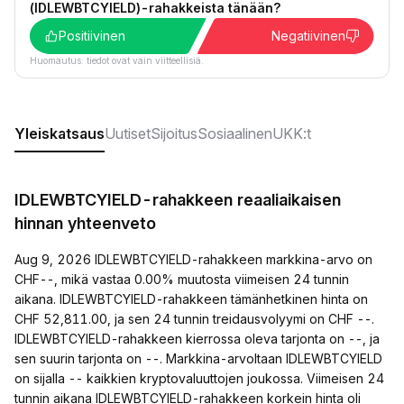
(IDLEWBTCYIELD)-rahakkeista tänään?
Positiivinen
Negatiivinen
Huomautus: tiedot ovat vain viitteellisiä.
Yleiskatsaus
Uutiset
Sijoitus
Sosiaalinen
UKK:t
IDLEWBTCYIELD-rahakkeen reaaliaikaisen
hinnan yhteenveto
Aug 9, 2026 IDLEWBTCYIELD-rahakkeen markkina-arvo on
CHF--, mikä vastaa 0.00% muutosta viimeisen 24 tunnin
aikana. IDLEWBTCYIELD-rahakkeen tämänhetkinen hinta on
CHF 52,811.00, ja sen 24 tunnin treidausvolyymi on CHF --.
IDLEWBTCYIELD-rahakkeen kierrossa oleva tarjonta on --, ja
sen suurin tarjonta on --. Markkina-arvoltaan IDLEWBTCYIELD
on sijalla -- kaikkien kryptovaluuttojen joukossa. Viimeisen 24
tunnin aikana IDLEWBTCYIELD-rahakkeen korkein hinta oli