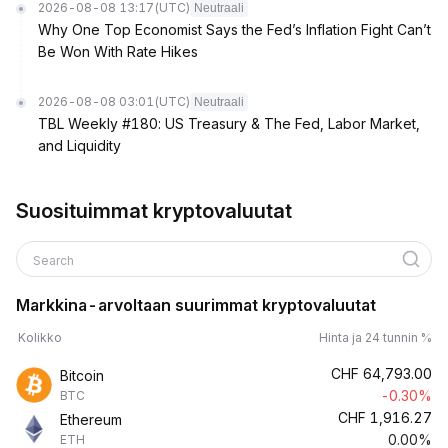
2026-08-08 13:17
(UTC)
Neutraali
Why One Top Economist Says the Fed’s Inflation Fight Can’t
Be Won With Rate Hikes
2026-08-08 03:01
(UTC)
Neutraali
TBL Weekly #180: US Treasury & The Fed, Labor Market,
and Liquidity
Suosituimmat kryptovaluutat
Search
Markkina-arvoltaan suurimmat kryptovaluutat
Kolikko
Hinta ja 24 tunnin %
CHF
64,793.00
Bitcoin
-0.30%
BTC
CHF
1,916.27
Ethereum
0.00%
ETH