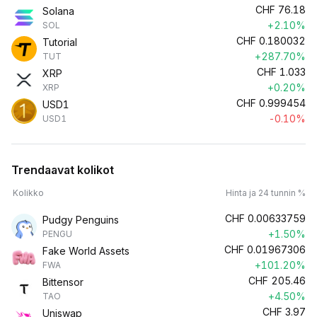
CHF
76.18
Solana
+2.10%
SOL
CHF
0.180032
Tutorial
+287.70%
TUT
CHF
1.033
XRP
+0.20%
XRP
CHF
0.999454
USD1
-0.10%
USD1
Trendaavat kolikot
Kolikko
Hinta ja 24 tunnin %
CHF
0.00633759
Pudgy Penguins
+1.50%
PENGU
CHF
0.01967306
Fake World Assets
+101.20%
FWA
CHF
205.46
Bittensor
+4.50%
TAO
CHF
3.97
Uniswap