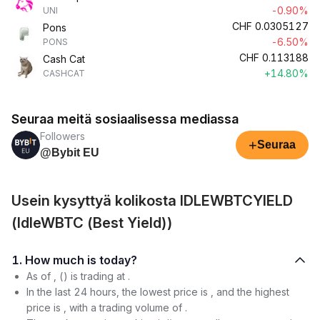
-0.90%
UNI
CHF
0.0305127
Pons
-6.50%
PONS
CHF
0.113188
Cash Cat
+14.80%
CASHCAT
Seuraa meitä sosiaalisessa mediassa
Followers
+
Seuraa
@Bybit EU
Usein kysyttyä kolikosta IDLEWBTCYIELD
(IdleWBTC (Best Yield))
1. How much is today?
As of , () is trading at .
In the last 24 hours, the lowest price is , and the highest
price is , with a trading volume of .