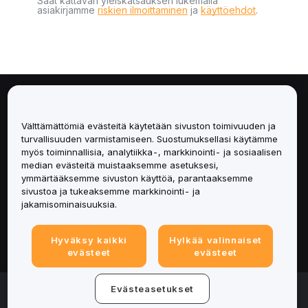
Saat kattavan yleiskatsauksen lukemalla
asiakirjamme
riskien ilmoittaminen
ja
käyttöehdot
.
Tietoa
Välttämättömiä evästeitä käytetään sivuston toimivuuden ja
Palvelut
turvallisuuden varmistamiseen. Suostumuksellasi käytämme
myös toiminnallisia, analytiikka-, markkinointi- ja sosiaalisen
median evästeitä muistaaksemme asetuksesi,
Tuki
ymmärtääksemme sivuston käyttöä, parantaaksemme
sivustoa ja tukeaksemme markkinointi- ja
Tuotteet
jakamisominaisuuksia.
Lakiasiat
Hyväksy kaikki
Hylkää valinnaiset
evästeet
evästeet
© 2025-2026 Bybit.eu. All rights reserved.
Evästeasetukset