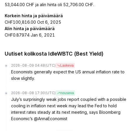
53,044.00 CHF ja alin hinta oli 52,706.00 CHF.
Korkein hinta ja päivämäärä
CHF100,816.00 Oct 6, 2025
Alin hinta ja päivämäärä
CHF0.87974 Jan 6, 2021
Uutiset kolikosta IdleWBTC (Best Yield)
2026-08-09 04:48
(UTC)
Laskeva
Economists generally expect the US annual inflation rate to
slow slightly.
2026-08-08 17:30
(UTC)
nouseva
July’s surprisingly weak jobs report coupled with a possible
cooling in inflation next week may lead the Fed to hold
interest rates steady at its next meeting, says Bloomberg
Economic’s @AnnaEconomist