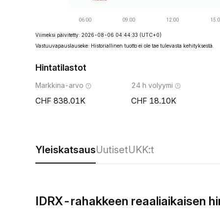
Viimeksi päivitetty: 2026-08-06 04:44:33
(UTC+0)
Vastuuvapauslauseke: Historiallinen tuotto ei ole tae tulevasta kehityksestä.
Hintatilastot
Markkina-arvo
24 h volyymi
838.01K
18.10K
Yleiskatsaus
Uutiset
UKK:t
IDRX-rahakkeen reaaliaikaisen h