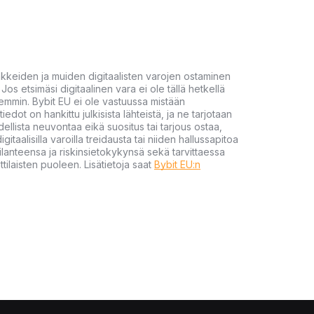
akkeiden ja muiden digitaalisten varojen ostaminen
Jos etsimäsi digitaalinen vara ei ole tällä hetkellä
öhemmin. Bybit EU ei ole vastuussa mistään
tiedot on hankittu julkisista lähteistä, ja ne tarjotaan
dellista neuvontaa eikä suositus tai tarjous ostaa,
gitaalisilla varoilla treidausta tai niiden hallussapitoa
en tilanteensa ja riskinsietokykynsä sekä tarvittaessa
tilaisten puoleen. Lisätietoja saat
Bybit EU:n