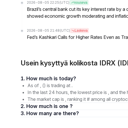
2026-08-05 22:25
(UTC)
nouseva
Brazil’s central bank cut its key interest rate by a
showed economic growth moderating and inflati
2026-08-05 21:48
(UTC)
Laskeva
Fed’s Kashkari Calls for Higher Rates Even as T
Usein kysyttyä kolikosta IDRX (I
1. How much is today?
As of , () is trading at .
In the last 24 hours, the lowest price is , and the 
The market cap is , ranking it # among all cryptoc
2. How much is one ?
3. How many are there?