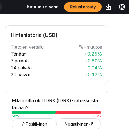
Rekisteröidy
Kirjaudu sisään
Hintahistoria (USD)
Tietojen vertailu
%-muutos
Tänään
+0.25%
7 päivää
+0.80%
14 päivää
+0.04%
30 päivää
+0.13%
Mitä mieltä olet IDRX (IDRX)-rahakkeista
tänään?
50
%
50
%
Positiivinen
Negatiivinen