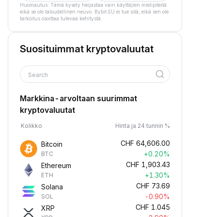
Huomautus: Tämä kysely heijastaa vain käyttäjien mielipiteitä
eikä se ole taloudellinen neuvo. Bybit EU ei tue sitä, eikä sen ole
tarkoitus osoittaa tulevaa kehitystä.
Suosituimmat kryptovaluutat
Search
Markkina-arvoltaan suurimmat
kryptovaluutat
Kolikko
Hinta ja 24 tunnin %
CHF
64,606.00
Bitcoin
+0.20%
BTC
CHF
1,903.43
Ethereum
+1.30%
ETH
CHF
73.69
Solana
-0.90%
SOL
CHF
1.045
XRP