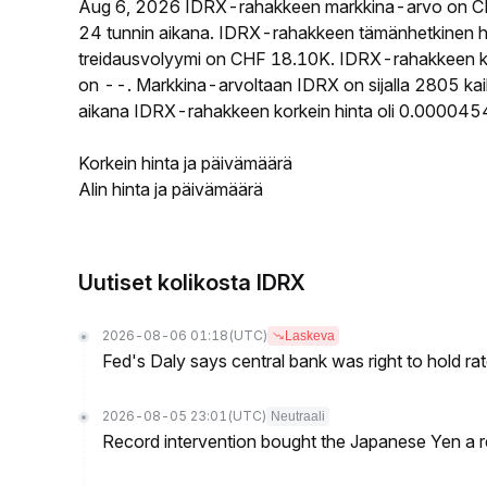
Aug 6, 2026 IDRX-rahakkeen markkina-arvo on C
24 tunnin aikana. IDRX-rahakkeen tämänhetkinen h
treidausvolyymi on CHF 18.10K. IDRX-rahakkeen kier
on --. Markkina-arvoltaan IDRX on sijalla 2805 kai
aikana IDRX-rahakkeen korkein hinta oli 0.0000454
Korkein hinta ja päivämäärä
Alin hinta ja päivämäärä
Uutiset kolikosta IDRX
2026-08-06 01:18
(UTC)
Laskeva
Fed's Daly says central bank was right to hold ra
2026-08-05 23:01
(UTC)
Neutraali
Record intervention bought the Japanese Yen a r