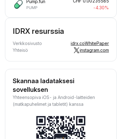
CHF
0.00235585
Pump.fun
-4.30%
PUMP
IDRX resurssia
Verkkosivusto
idrx.co
WhitePaper
Yhteisö
instagram.com
Skannaa ladataksesi
sovelluksen
Yhteensopiva iOS- ja Android-laitteiden
(matkapuhelimet ja tabletit) kanssa