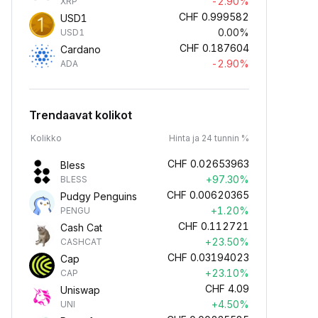
-2.90%
XRP
CHF
0.999582
USD1
0.00%
USD1
CHF
0.187604
Cardano
-2.90%
ADA
Trendaavat kolikot
Kolikko
Hinta ja 24 tunnin %
CHF
0.02653963
Bless
+97.30%
BLESS
CHF
0.00620365
Pudgy Penguins
+1.20%
PENGU
CHF
0.112721
Cash Cat
+23.50%
CASHCAT
CHF
0.03194023
Cap
+23.10%
CAP
CHF
4.09
Uniswap
+4.50%
UNI