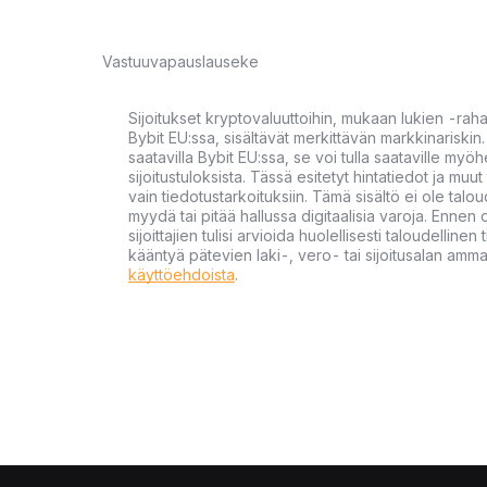
Vastuuvapauslauseke
Sijoitukset kryptovaluuttoihin, mukaan lukien -rah
Bybit EU:ssa, sisältävät merkittävän markkinariskin. 
saatavilla Bybit EU:ssa, se voi tulla saataville my
sijoitustuloksista. Tässä esitetyt hintatiedot ja muut 
vain tiedotustarkoituksiin. Tämä sisältö ei ole talou
myydä tai pitää hallussa digitaalisia varoja. Ennen di
sijoittajien tulisi arvioida huolellisesti taloudellin
kääntyä pätevien laki-, vero- tai sijoitusalan ammat
käyttöehdoista
.