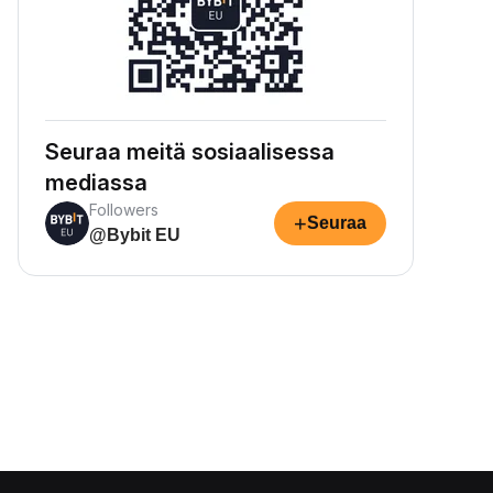
Seuraa meitä sosiaalisessa
mediassa
Followers
+
Seuraa
@Bybit EU