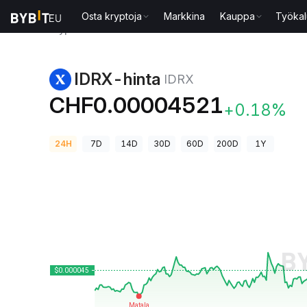
Osta kryptoja
Markkina
Kauppa
Työkal
Kryptohinnat
IDRX-hinta IDRX
IDRX-hinta
IDRX
CHF0.00004521
+0.18%
24H
7D
14D
30D
60D
200D
1Y