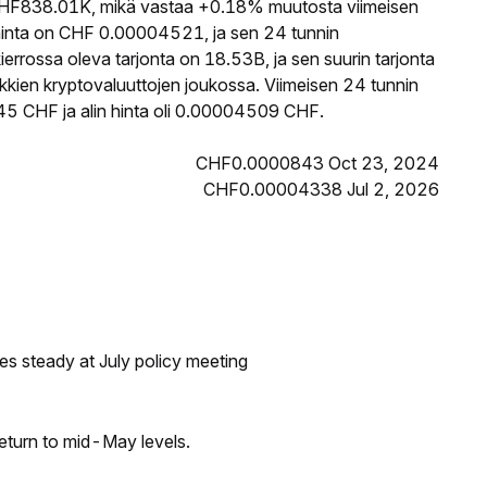
HF838.01K, mikä vastaa +0.18% muutosta viimeisen
inta on CHF 0.00004521, ja sen 24 tunnin
rossa oleva tarjonta on 18.53B, ja sen suurin tarjonta
kkien kryptovaluuttojen joukossa. Viimeisen 24 tunnin
5 CHF ja alin hinta oli 0.00004509 CHF.
CHF0.0000843 Oct 23, 2024
CHF0.00004338 Jul 2, 2026
tes steady at July policy meeting
eturn to mid-May levels.