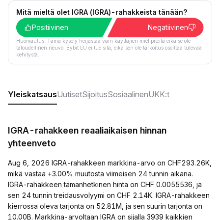
Mitä mieltä olet IGRA (IGRA)-rahakkeista tänään?
Positiivinen
Negatiivinen
Huomautus: Tämä kysely heijastaa vain käyttäjien mielipiteitä eikä se ole
taloudellinen neuvo. Bybit EU ei tue sitä, eikä sen ole tarkoitus osoittaa tulevaa
kehitystä.
Yleiskatsaus
Uutiset
Sijoitus
Sosiaalinen
UKK:t
IGRA-rahakkeen reaaliaikaisen hinnan
yhteenveto
Aug 6, 2026 IGRA-rahakkeen markkina-arvo on CHF293.26K,
mikä vastaa +3.00% muutosta viimeisen 24 tunnin aikana.
IGRA-rahakkeen tämänhetkinen hinta on CHF 0.0055536, ja
sen 24 tunnin treidausvolyymi on CHF 2.14K. IGRA-rahakkeen
kierrossa oleva tarjonta on 52.81M, ja sen suurin tarjonta on
10.00B. Markkina-arvoltaan IGRA on sijalla 3939 kaikkien