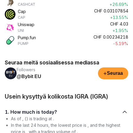
+26.69%
CASHCAT
CHF
0.03107854
Cap
+13.55%
CAP
CHF
4.03
Uniswap
+1.95%
UNI
CHF
0.00234218
Pump.fun
-5.19%
PUMP
Seuraa meitä sosiaalisessa mediassa
Followers
+
Seuraa
@Bybit EU
Usein kysyttyä kolikosta IGRA (IGRA)
1. How much is today?
As of , () is trading at .
In the last 24 hours, the lowest price is , and the highest
price is , with a trading volume of .