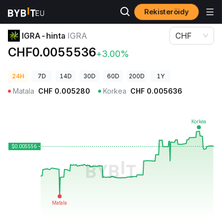
Rekisteröidy
Kryptohinnat
IGRA-hinta IGRA
IGRA-hinta
IGRA
CHF
CHF0.0055536
+3.00%
24H
7D
14D
30D
60D
200D
1Y
Matala
CHF
0.005280
Korkea
CHF
0.005636