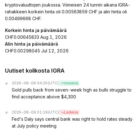
kryptovaluuttojen joukossa. Viimeisen 24 tunnin aikana IGRA-
rahakkeen korkein hinta oli 0.00563859 CHF ja alin hinta oli
0.00499668 CHF.
Korkein hinta ja päivämäärä
CHF0.00645833 Aug 1, 2026
Alin hinta ja päivämäärä
CHF0.00298045 Jul 12, 2026
Uutiset kolikosta IGRA
2026-08-06 04:20
(UTC)
nouseva
Gold pulls back from seven-week high as bulls struggle to
find acceptance above $4,300
2026-08-06 01:18
(UTC)
Laskeva
Fed's Daly says central bank was right to hold rates steady
at July policy meeting