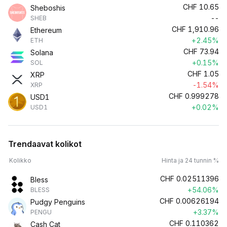
CHF
10.65
Sheboshis
--
SHEB
CHF
1,910.96
Ethereum
+2.45%
ETH
CHF
73.94
Solana
+0.15%
SOL
CHF
1.05
XRP
-1.54%
XRP
CHF
0.999278
USD1
+0.02%
USD1
Trendaavat kolikot
Kolikko
Hinta ja 24 tunnin %
CHF
0.02511396
Bless
+54.06%
BLESS
CHF
0.00626194
Pudgy Penguins
+3.37%
PENGU
CHF
0.110362
Cash Cat