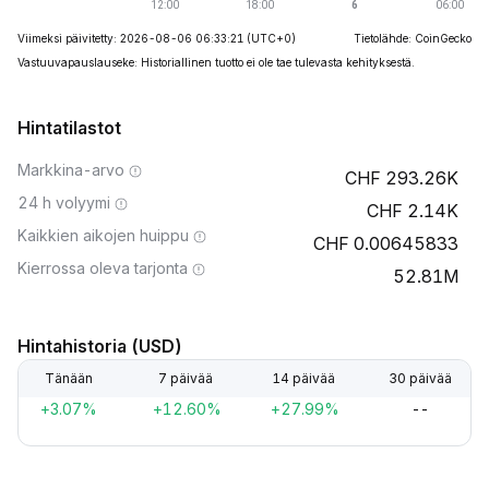
Viimeksi päivitetty: 2026-08-06 06:33:21
(UTC+0)
Tietolähde: CoinGecko
Vastuuvapauslauseke: Historiallinen tuotto ei ole tae tulevasta kehityksestä.
Hintatilastot
Markkina-arvo
293.26K
24 h volyymi
2.14K
Kaikkien aikojen huippu
0.00645833
Kierrossa oleva tarjonta
52.81M
Hintahistoria (USD)
Tänään
7 päivää
14 päivää
30 päivää
+3.07%
+12.60%
+27.99%
--