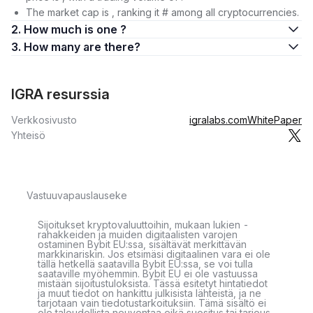
The market cap is , ranking it # among all cryptocurrencies.
2. How much is one ?
3. How many are there?
IGRA resurssia
Verkkosivusto
igralabs.com
WhitePaper
Yhteisö
Vastuuvapauslauseke
Sijoitukset kryptovaluuttoihin, mukaan lukien -
rahakkeiden ja muiden digitaalisten varojen
ostaminen Bybit EU:ssa, sisältävät merkittävän
markkinariskin. Jos etsimäsi digitaalinen vara ei ole
tällä hetkellä saatavilla Bybit EU:ssa, se voi tulla
saataville myöhemmin. Bybit EU ei ole vastuussa
mistään sijoitustuloksista. Tässä esitetyt hintatiedot
ja muut tiedot on hankittu julkisista lähteistä, ja ne
tarjotaan vain tiedotustarkoituksiin. Tämä sisältö ei
ole taloudellista neuvontaa eikä suositus tai tarjous