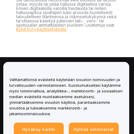
ostaa, myydä tai pitää hallussa digitaalisia varoja.
Ennen digitaalisilla varoilla treidausta tai niiden
hallussapitoa sijoittajien tulisi arvioida huolellisesti
taloudellinen tilanteensa ja riskinsietokykynsä sekä
tarvittaessa kääntyä pätevien laki-, vero- tai
sijoitusalan ammattilaisten puoleen. Lisätietoja saat
Bybit EU:n käyttöehdoista
.
Tietoa
Välttämättömiä evästeitä käytetään sivuston toimivuuden ja
Palvelut
turvallisuuden varmistamiseen. Suostumuksellasi käytämme
myös toiminnallisia, analytiikka-, markkinointi- ja sosiaalisen
median evästeitä muistaaksemme asetuksesi,
Tuki
ymmärtääksemme sivuston käyttöä, parantaaksemme
sivustoa ja tukeaksemme markkinointi- ja
Tuotteet
jakamisominaisuuksia.
Lakiasiat
Hyväksy kaikki
Hylkää valinnaiset