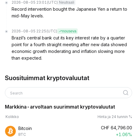
2026-08-05 23:01
(UTC)
Neutraali
Record intervention bought the Japanese Yen a return to
mid-May levels.
2026-08-05 22:25
(UTC)
nouseva
Brazil’s central bank cut its key interest rate by a quarter
point for a fourth straight meeting after new data showed
economic growth moderating and inflation slowing more
than expected.
Suosituimmat kryptovaluutat
Search
Markkina-arvoltaan suurimmat kryptovaluutat
Kolikko
Hinta ja 24 tunnin %
CHF
64,796.00
Bitcoin
+1.06%
BTC