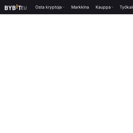
Osta kryptoja
Markkina
Kauppa
Työkal