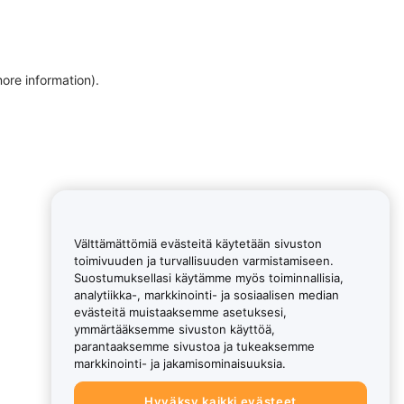
more information)
.
Välttämättömiä evästeitä käytetään sivuston
toimivuuden ja turvallisuuden varmistamiseen.
Suostumuksellasi käytämme myös toiminnallisia,
analytiikka-, markkinointi- ja sosiaalisen median
evästeitä muistaaksemme asetuksesi,
ymmärtääksemme sivuston käyttöä,
parantaaksemme sivustoa ja tukeaksemme
markkinointi- ja jakamisominaisuuksia.
Hyväksy kaikki evästeet