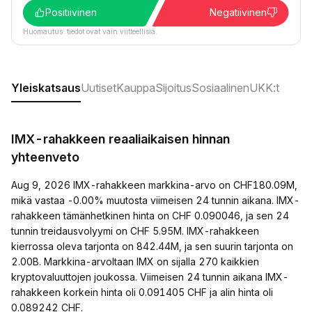
Positiivinen
Negatiivinen
Huomautus: tiedot ovat vain viitteellisiä.
Yleiskatsaus
Uutiset
Kauppa
Sijoitus
Sosiaalinen
UKK:t
IMX-rahakkeen reaaliaikaisen hinnan
yhteenveto
Aug 9, 2026 IMX-rahakkeen markkina-arvo on CHF180.09M,
mikä vastaa -0.00% muutosta viimeisen 24 tunnin aikana. IMX-
rahakkeen tämänhetkinen hinta on CHF 0.090046, ja sen 24
tunnin treidausvolyymi on CHF 5.95M. IMX-rahakkeen
kierrossa oleva tarjonta on 842.44M, ja sen suurin tarjonta on
2.00B. Markkina-arvoltaan IMX on sijalla 270 kaikkien
kryptovaluuttojen joukossa. Viimeisen 24 tunnin aikana IMX-
rahakkeen korkein hinta oli 0.091405 CHF ja alin hinta oli
0.089242 CHF.