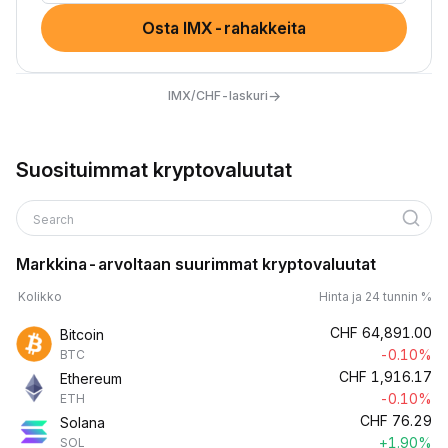
Osta IMX-rahakkeita
→
IMX/CHF-laskuri
Suosituimmat kryptovaluutat
Search
Markkina-arvoltaan suurimmat kryptovaluutat
Kolikko
Hinta ja 24 tunnin %
CHF
64,891.00
Bitcoin
-0.10%
BTC
CHF
1,916.17
Ethereum
-0.10%
ETH
CHF
76.29
Solana
+1.90%
SOL