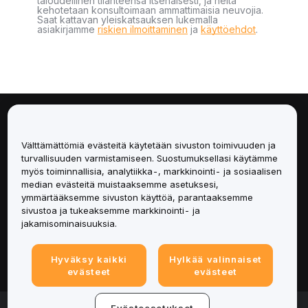
taloudellinen tilanteensa itsenäisesti, ja heitä
kehotetaan konsultoimaan ammattimaisia neuvojia.
Saat kattavan yleiskatsauksen lukemalla
asiakirjamme
riskien ilmoittaminen
ja
käyttöehdot
.
Tietoa
Välttämättömiä evästeitä käytetään sivuston toimivuuden ja
Palvelut
turvallisuuden varmistamiseen. Suostumuksellasi käytämme
myös toiminnallisia, analytiikka-, markkinointi- ja sosiaalisen
median evästeitä muistaaksemme asetuksesi,
Tuki
ymmärtääksemme sivuston käyttöä, parantaaksemme
sivustoa ja tukeaksemme markkinointi- ja
Tuotteet
jakamisominaisuuksia.
Lakiasiat
Hyväksy kaikki
Hylkää valinnaiset
evästeet
evästeet
© 2025-2026 Bybit.eu. All rights reserved.
Evästeasetukset