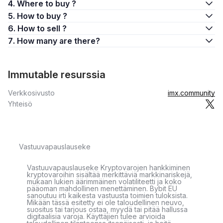
4. Where to buy ?
5. How to buy ?
6. How to sell ?
7. How many are there?
Immutable resurssia
Verkkosivusto
imx.community
Yhteisö
Vastuuvapauslauseke
Vastuuvapauslauseke Kryptovarojen hankkiminen
kryptovaroihin sisältää merkittäviä markkinariskejä,
mukaan lukien äärimmäinen volatiliteetti ja koko
pääoman mahdollinen menettäminen. Bybit EU
sanoutuu irti kaikesta vastuusta toimien tuloksista.
Mikään tässä esitetty ei ole taloudellinen neuvo,
suositus tai tarjous ostaa, myydä tai pitää hallussa
digitaalisia varoja. Käyttäjien tulee arvioida