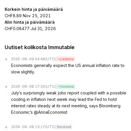
Korkein hinta ja päivämäärä
CHF8.89 Nov 25, 2021
Alin hinta ja päivämäärä
CHF0.08477 Jul 31, 2026
Uutiset kolikosta Immutable
2026-08-09 04:48
(UTC)
Laskeva
Economists generally expect the US annual inflation rate to
slow slightly.
2026-08-08 17:30
(UTC)
nouseva
July’s surprisingly weak jobs report coupled with a possible
cooling in inflation next week may lead the Fed to hold
interest rates steady at its next meeting, says Bloomberg
Economic’s @AnnaEconomist
2026-08-08 13:17
(UTC)
Neutraali