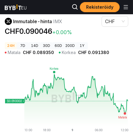
Rekisteröidy
Kryptohinnat
Immutable-hinta IMX
Immutable-hinta
IMX
CHF
CHF0.090046
+0.00%
24H
7D
14D
30D
60D
200D
1Y
Matala
CHF
0.089350
Korkea
CHF
0.091380