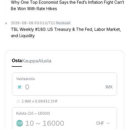
Why One Top Economist Says the Fed’s Inflation Fight Can’t
Be Won With Rate Hikes
2026-08-08 03:01
(UTC)
Neutraali
TBL Weekly #180: US Treasury & The Fed, Labor Market,
and Liquidity
Kauppa
Alusta
Osta
Vastaanota
IMX
1 IMX ≈ 0.09451 CHF
Kuluta (10 ~ 16000)
CHF
CHF