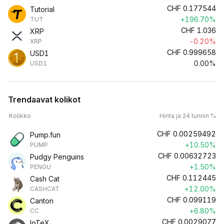
CHF
0.177544
Tutorial
+196.70%
TUT
CHF
1.036
XRP
-0.20%
XRP
CHF
0.999658
USD1
0.00%
USD1
Trendaavat kolikot
Kolikko
Hinta ja 24 tunnin %
CHF
0.00259492
Pump.fun
+10.50%
PUMP
CHF
0.00632723
Pudgy Penguins
+1.50%
PENGU
CHF
0.112445
Cash Cat
+12.00%
CASHCAT
CHF
0.099119
Canton
+6.80%
CC
CHF
0.0029077
IoTeX