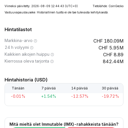
Viimeksi päivitetty: 2026-08-09 12:44:43
(UTC+0)
Tietolähde: CoinGecko
Vastuuvapauslauseke: Historiallinen tuotto ei ole tae tulevasta kehityksestä.
Hintatilastot
Markkina-arvo
180.09M
24 h volyymi
5.95M
Kaikkien aikojen huippu
8.89
Kierrossa oleva tarjonta
842.44M
Hintahistoria (USD)
Tänään
7 päivää
14 päivää
30 päivää
-0.01%
+1.54%
-12.57%
-19.72%
Mitä mieltä olet Immutable (IMX)-rahakkeista tänään?