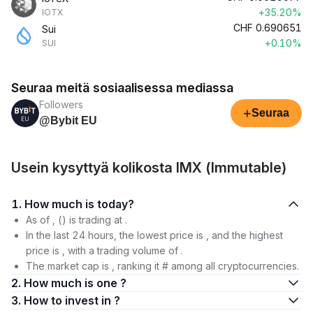
+35.20%
IOTX
CHF
0.690651
Sui
+0.10%
SUI
Seuraa meitä sosiaalisessa mediassa
Followers
+
Seuraa
@Bybit EU
Usein kysyttyä kolikosta IMX (Immutable)
1. How much is today?
As of , () is trading at .
In the last 24 hours, the lowest price is , and the highest
price is , with a trading volume of .
The market cap is , ranking it # among all cryptocurrencies.
2. How much is one ?
3. How to invest in ?