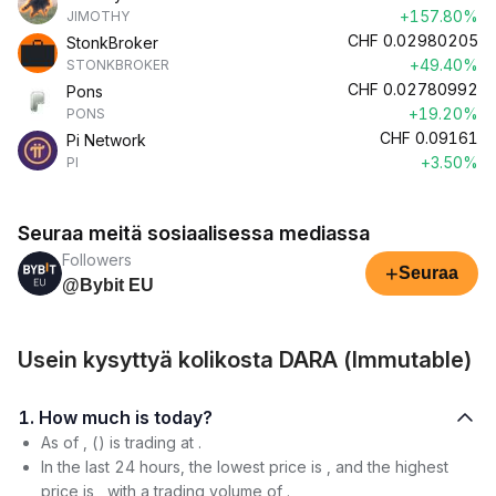
+157.80%
JIMOTHY
CHF
0.02980205
StonkBroker
+49.40%
STONKBROKER
CHF
0.02780992
Pons
+19.20%
PONS
CHF
0.09161
Pi Network
+3.50%
PI
Seuraa meitä sosiaalisessa mediassa
Followers
+
Seuraa
@Bybit EU
Usein kysyttyä kolikosta DARA (Immutable)
1. How much is today?
As of , () is trading at .
In the last 24 hours, the lowest price is , and the highest
price is , with a trading volume of .