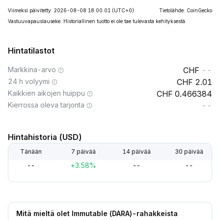
Viimeksi päivitetty: 2026-08-08 18:00:01
(UTC+0)
Tietolähde: CoinGecko
Vastuuvapauslauseke: Historiallinen tuotto ei ole tae tulevasta kehityksestä.
Hintatilastot
Markkina-arvo
--
24 h volyymi
2.01
Kaikkien aikojen huippu
0.466384
Kierrossa oleva tarjonta
--
Hintahistoria (USD)
Tänään
7 päivää
14 päivää
30 päivää
--
+3.58%
--
--
Mitä mieltä olet Immutable (DARA)-rahakkeista