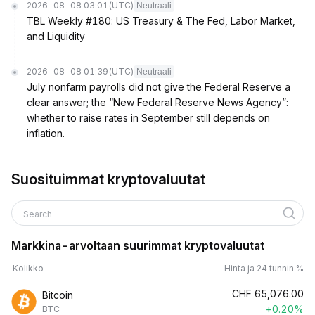
2026-08-08 03:01
(UTC)
Neutraali
TBL Weekly #180: US Treasury & The Fed, Labor Market,
and Liquidity
2026-08-08 01:39
(UTC)
Neutraali
July nonfarm payrolls did not give the Federal Reserve a
clear answer; the “New Federal Reserve News Agency”:
whether to raise rates in September still depends on
inflation.
Suosituimmat kryptovaluutat
Search
Markkina-arvoltaan suurimmat kryptovaluutat
Kolikko
Hinta ja 24 tunnin %
CHF
65,076.00
Bitcoin
+0.20%
BTC