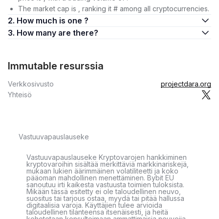
The market cap is , ranking it # among all cryptocurrencies.
2. How much is one ?
3. How many are there?
Immutable resurssia
Verkkosivusto
projectdara.org
Yhteisö
Vastuuvapauslauseke
Vastuuvapauslauseke Kryptovarojen hankkiminen
kryptovaroihin sisältää merkittäviä markkinariskejä,
mukaan lukien äärimmäinen volatiliteetti ja koko
pääoman mahdollinen menettäminen. Bybit EU
sanoutuu irti kaikesta vastuusta toimien tuloksista.
Mikään tässä esitetty ei ole taloudellinen neuvo,
suositus tai tarjous ostaa, myydä tai pitää hallussa
digitaalisia varoja. Käyttäjien tulee arvioida
taloudellinen tilanteensa itsenäisesti, ja heitä
kehotetaan konsultoimaan ammattimaisia neuvojia.