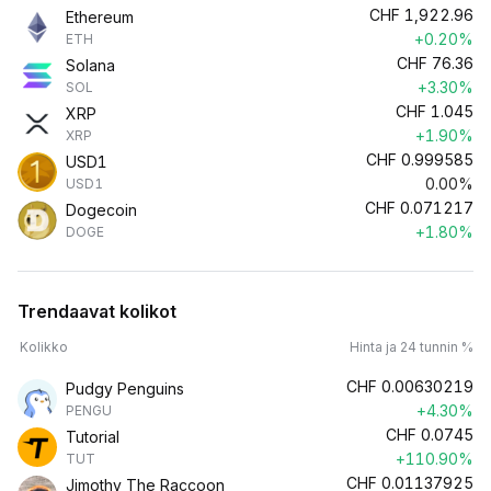
CHF
1,922.96
Ethereum
+0.20%
ETH
CHF
76.36
Solana
+3.30%
SOL
CHF
1.045
XRP
+1.90%
XRP
CHF
0.999585
USD1
0.00%
USD1
CHF
0.071217
Dogecoin
+1.80%
DOGE
Trendaavat kolikot
Kolikko
Hinta ja 24 tunnin %
CHF
0.00630219
Pudgy Penguins
+4.30%
PENGU
CHF
0.0745
Tutorial
+110.90%
TUT
CHF
0.01137925
Jimothy The Raccoon