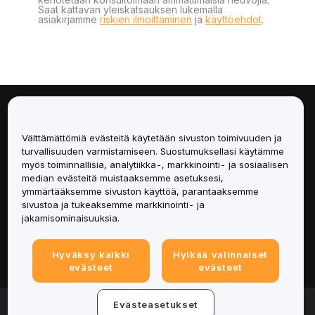
Saat kattavan yleiskatsauksen lukemalla
asiakirjamme
riskien ilmoittaminen
ja
käyttöehdot
.
Tietoa
Välttämättömiä evästeitä käytetään sivuston toimivuuden ja
Palvelut
turvallisuuden varmistamiseen. Suostumuksellasi käytämme
myös toiminnallisia, analytiikka-, markkinointi- ja sosiaalisen
median evästeitä muistaaksemme asetuksesi,
Tuki
ymmärtääksemme sivuston käyttöä, parantaaksemme
sivustoa ja tukeaksemme markkinointi- ja
Tuotteet
jakamisominaisuuksia.
Lakiasiat
Hyväksy kaikki
Hylkää valinnaiset
evästeet
evästeet
© 2025-2026 Bybit.eu. Kaikki oikeudet pidätetään.
Evästeasetukset