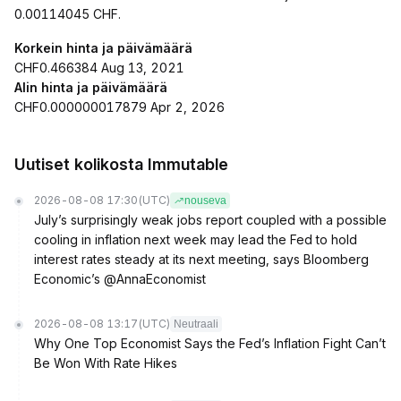
0.00114045 CHF.
Korkein hinta ja päivämäärä
CHF0.466384 Aug 13, 2021
Alin hinta ja päivämäärä
CHF0.000000017879 Apr 2, 2026
Uutiset kolikosta Immutable
2026-08-08 17:30
(UTC)
nouseva
July’s surprisingly weak jobs report coupled with a possible
cooling in inflation next week may lead the Fed to hold
interest rates steady at its next meeting, says Bloomberg
Economic’s @AnnaEconomist
2026-08-08 13:17
(UTC)
Neutraali
Why One Top Economist Says the Fed’s Inflation Fight Can’t
Be Won With Rate Hikes