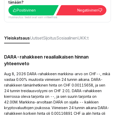
tänään?
Positiivinen
Negatiivinen
Huomautus: tiedot ovat vain viitteellisiä.
Yleiskatsaus
Uutiset
Sijoitus
Sosiaalinen
UKK:t
DARA-rahakkeen reaaliaikaisen hinnan
yhteenveto
Aug 8, 2026 DARA-rahakkeen markkina-arvo on CHF--, mikä
vastaa 0.00% muutosta viimeisen 24 tunnin aikana. DARA-
rahakkeen tämänhetkinen hinta on CHF 0.00115658, ja sen
24 tunnin treidausvolyymi on CHF 2.01. DARA-rahakkeen
kierrossa oleva tarjonta on --, ja sen suurin tarjonta on
42.00M. Markkina-arvoltaan DARA on sijalla -- kaikkien
kryptovaluuttojen joukossa. Viimeisen 24 tunnin aikana DARA-
rahakkeen korkein hinta oli 0.00116891 CHF ja alin hinta oli