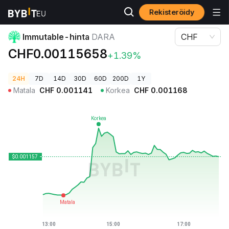
Rekisteröidy
Kryptohinnat
Immutable-hinta DARA
Immutable-hinta
DARA
CHF
CHF0.00115658
+1.39%
24H
7D
14D
30D
60D
200D
1Y
Matala
CHF
0.001141
Korkea
CHF
0.001168