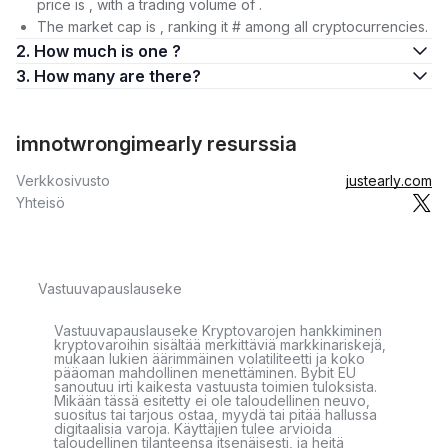
price is , with a trading volume of .
The market cap is , ranking it # among all cryptocurrencies.
2. How much is one ?
3. How many are there?
imnotwrongimearly resurssia
Verkkosivusto
justearly.com
Yhteisö
Vastuuvapauslauseke
Vastuuvapauslauseke Kryptovarojen hankkiminen
kryptovaroihin sisältää merkittäviä markkinariskejä,
mukaan lukien äärimmäinen volatiliteetti ja koko
pääoman mahdollinen menettäminen. Bybit EU
sanoutuu irti kaikesta vastuusta toimien tuloksista.
Mikään tässä esitetty ei ole taloudellinen neuvo,
suositus tai tarjous ostaa, myydä tai pitää hallussa
digitaalisia varoja. Käyttäjien tulee arvioida
taloudellinen tilanteensa itsenäisesti, ja heitä