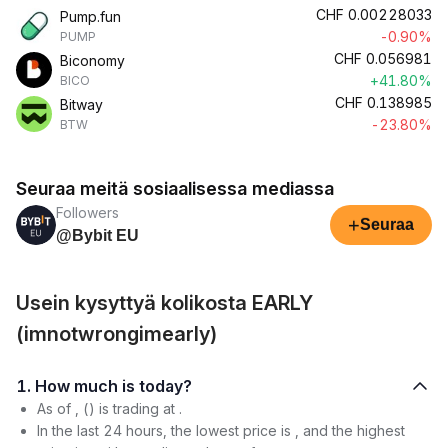
CHF
0.00228033
Pump.fun
-0.90%
PUMP
CHF
0.056981
Biconomy
+41.80%
BICO
CHF
0.138985
Bitway
-23.80%
BTW
Seuraa meitä sosiaalisessa mediassa
Followers
+
Seuraa
@Bybit EU
Usein kysyttyä kolikosta EARLY
(imnotwrongimearly)
1. How much is today?
As of , () is trading at .
In the last 24 hours, the lowest price is , and the highest