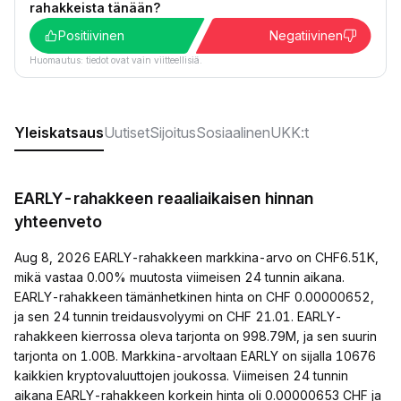
rahakkeista tänään?
Positiivinen
Negatiivinen
Huomautus: tiedot ovat vain viitteellisiä.
Yleiskatsaus
Uutiset
Sijoitus
Sosiaalinen
UKK:t
EARLY-rahakkeen reaaliaikaisen hinnan
yhteenveto
Aug 8, 2026 EARLY-rahakkeen markkina-arvo on CHF6.51K,
mikä vastaa 0.00% muutosta viimeisen 24 tunnin aikana.
EARLY-rahakkeen tämänhetkinen hinta on CHF 0.00000652,
ja sen 24 tunnin treidausvolyymi on CHF 21.01. EARLY-
rahakkeen kierrossa oleva tarjonta on 998.79M, ja sen suurin
tarjonta on 1.00B. Markkina-arvoltaan EARLY on sijalla 10676
kaikkien kryptovaluuttojen joukossa. Viimeisen 24 tunnin
aikana EARLY-rahakkeen korkein hinta oli 0.00000653 CHF ja