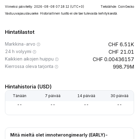
Viimeksi päivitetty: 2026-08-08 07:18:12
(UTC+0)
Tietolähde: CoinGecko
Vastuuvapauslauseke: Historiallinen tuotto ei ole tae tulevasta kehityksestä.
Hintatilastot
Markkina-arvo
6.51K
24 h volyymi
21.01
Kaikkien aikojen huippu
0.00436157
Kierrossa oleva tarjonta
998.79M
Hintahistoria (USD)
Tänään
7 päivää
14 päivää
30 päivää
--
--
--
--
Mitä mieltä olet imnotwrongimearly (EARLY)-