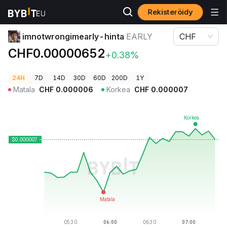
Rekisteröidy
Kryptohinnat
imnotwrongimearly-hinta EARLY
imnotwrongimearly-hinta
EARLY
CHF
CHF0.00000652
+0.38%
24H
7D
14D
30D
60D
200D
1Y
Matala
CHF
0.000006
Korkea
CHF
0.000007