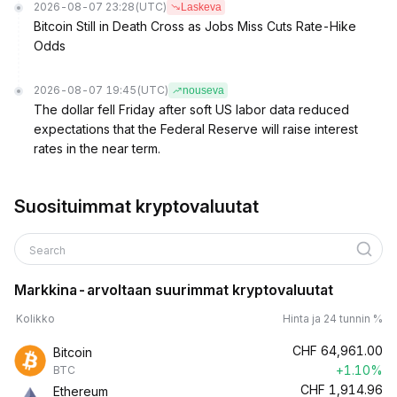
2026-08-07 23:28
(UTC)
Laskeva
Bitcoin Still in Death Cross as Jobs Miss Cuts Rate-Hike
Odds
2026-08-07 19:45
(UTC)
nouseva
The dollar fell Friday after soft US labor data reduced
expectations that the Federal Reserve will raise interest
rates in the near term.
Suosituimmat kryptovaluutat
Search
Markkina-arvoltaan suurimmat kryptovaluutat
Kolikko
Hinta ja 24 tunnin %
CHF
64,961.00
Bitcoin
+1.10%
BTC
CHF
1,914.96
Ethereum