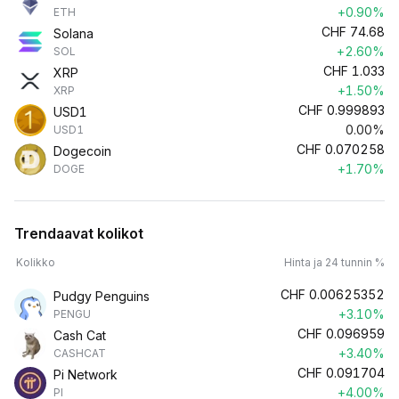
+0.90%
ETH
CHF
74.68
Solana
+2.60%
SOL
CHF
1.033
XRP
+1.50%
XRP
CHF
0.999893
USD1
0.00%
USD1
CHF
0.070258
Dogecoin
+1.70%
DOGE
Trendaavat kolikot
Kolikko
Hinta ja 24 tunnin %
CHF
0.00625352
Pudgy Penguins
+3.10%
PENGU
CHF
0.096959
Cash Cat
+3.40%
CASHCAT
CHF
0.091704
Pi Network
+4.00%
PI