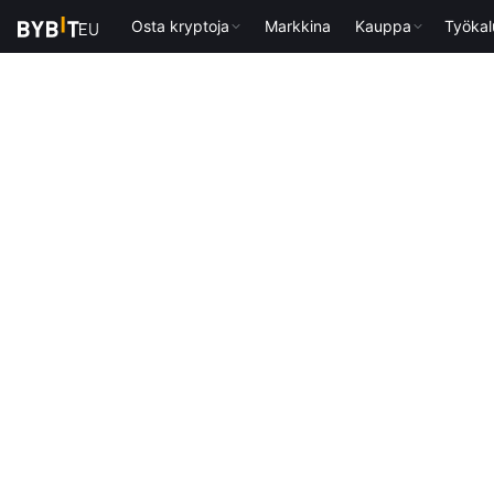
Osta kryptoja
Markkina
Kauppa
Työkal