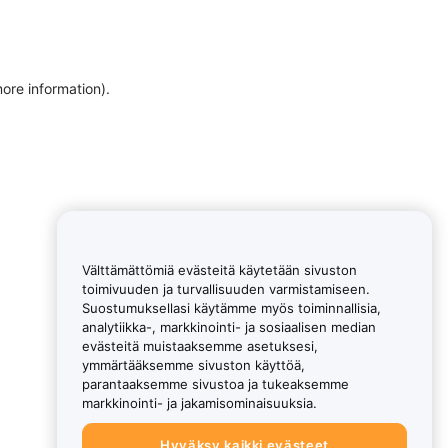
more information)
.
Välttämättömiä evästeitä käytetään sivuston
toimivuuden ja turvallisuuden varmistamiseen.
Suostumuksellasi käytämme myös toiminnallisia,
analytiikka-, markkinointi- ja sosiaalisen median
evästeitä muistaaksemme asetuksesi,
ymmärtääksemme sivuston käyttöä,
parantaaksemme sivustoa ja tukeaksemme
markkinointi- ja jakamisominaisuuksia.
Hyväksy kaikki evästeet