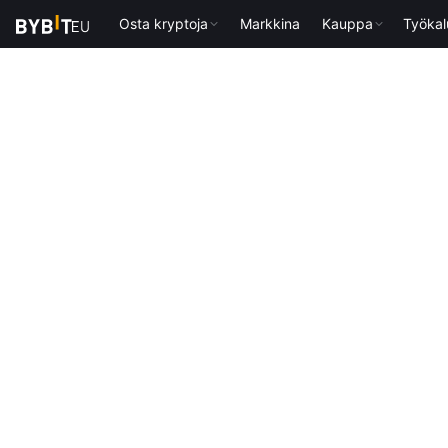
Osta kryptoja
Markkina
Kauppa
Työkal