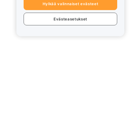
Hylkää valinnaiset evästeet
Evästeasetukset
eet
Lakiasiat
Eturistiriitapolitiikka
Yhteenveto säilytys- ja
hallinnointikäytännöstä
rd
ESG-tiedot
Crypto-Asset White Papers