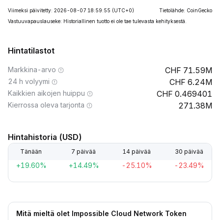
Viimeksi päivitetty: 2026-08-07 18:59:55
(UTC+0)
Tietolähde: CoinGecko
Vastuuvapauslauseke: Historiallinen tuotto ei ole tae tulevasta kehityksestä.
Hintatilastot
Markkina-arvo
71.59M
24 h volyymi
6.24M
Kaikkien aikojen huippu
0.469401
Kierrossa oleva tarjonta
271.38M
Hintahistoria (USD)
Tänään
7 päivää
14 päivää
30 päivää
+19.60%
+14.49%
-25.10%
-23.49%
Mitä mieltä olet Impossible Cloud Network Token