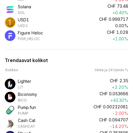
CHF
73.48
Solana
+0.40%
SOL
CHF
0.999717
USD1
0.00%
USD1
CHF
1.028
Figure Heloc
+1.00%
FIGR_HELOC
Trendaavat kolikot
Kolikko
Hinta ja 24 tunnin %
CHF
2.35
Lighter
+2.20%
LIT
CHF
0.053666
Biconomy
+43.30%
BICO
CHF
0.00232061
Pump.fun
-2.00%
PUMP
CHF
0.094707
Cash Cat
-14.20%
CASHCAT
CHF
0.383896