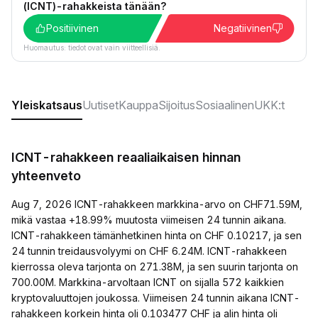
(ICNT)-rahakkeista tänään?
Positiivinen
Negatiivinen
Huomautus: tiedot ovat vain viitteellisiä.
Yleiskatsaus
Uutiset
Kauppa
Sijoitus
Sosiaalinen
UKK:t
ICNT-rahakkeen reaaliaikaisen hinnan
yhteenveto
Aug 7, 2026 ICNT-rahakkeen markkina-arvo on CHF71.59M,
mikä vastaa +18.99% muutosta viimeisen 24 tunnin aikana.
ICNT-rahakkeen tämänhetkinen hinta on CHF 0.10217, ja sen
24 tunnin treidausvolyymi on CHF 6.24M. ICNT-rahakkeen
kierrossa oleva tarjonta on 271.38M, ja sen suurin tarjonta on
700.00M. Markkina-arvoltaan ICNT on sijalla 572 kaikkien
kryptovaluuttojen joukossa. Viimeisen 24 tunnin aikana ICNT-
rahakkeen korkein hinta oli 0.103477 CHF ja alin hinta oli