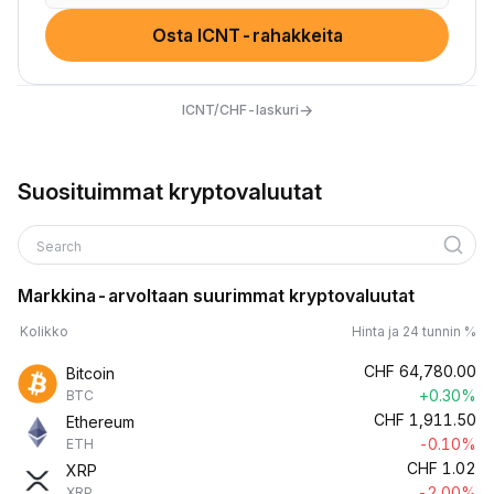
Osta ICNT-rahakkeita
→
ICNT/CHF-laskuri
Suosituimmat kryptovaluutat
Search
Markkina-arvoltaan suurimmat kryptovaluutat
Kolikko
Hinta ja 24 tunnin %
CHF
64,780.00
Bitcoin
+0.30%
BTC
CHF
1,911.50
Ethereum
-0.10%
ETH
CHF
1.02
XRP
-2.00%
XRP