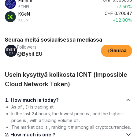
Ether.fi
+7.50%
ETHFI
CHF
0.20047
KGeN
+12.00%
KGEN
Seuraa meitä sosiaalisessa mediassa
Followers
+
Seuraa
@Bybit EU
Usein kysyttyä kolikosta ICNT (Impossible
Cloud Network Token)
1. How much is today?
As of , () is trading at .
In the last 24 hours, the lowest price is , and the highest
price is , with a trading volume of .
The market cap is , ranking it # among all cryptocurrencies.
2. How much is one ?