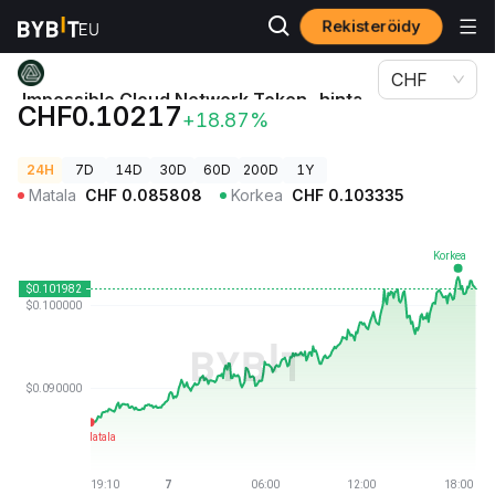
Rekisteröidy
Kryptohinnat
Impossible Cloud Network Token-hinta ICNT
CHF
Impossible Cloud Network Token-hinta
CHF0.10217
+18.87%
ICNT
24H
7D
14D
30D
60D
200D
1Y
Matala
CHF
0.085808
Korkea
CHF
0.103335