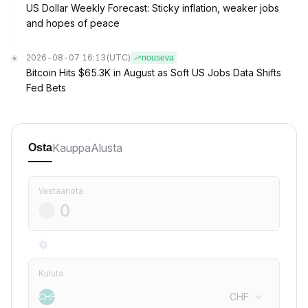
US Dollar Weekly Forecast: Sticky inflation, weaker jobs
and hopes of peace
2026-08-07 16:13
(UTC)
nouseva
Bitcoin Hits $65.3K in August as Soft US Jobs Data Shifts
Fed Bets
Kauppa
Alusta
Osta
Vastaanota
Kuluta
CHF
CHF