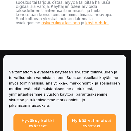
suositus tai tarjous ostaa, myydä tai pitää hallussa
digitaalisia varoja. Käyttäjien tulee arvioida
taloudellinen tilanteensa itsenäisesti, ja heitä
kehotetaan konsultoimaan ammattimaisia neuvojia.
Saat kattavan yleiskatsauksen lukemalla
asiakirjamme
riskien ilmoittaminen
ja
käyttöehdot
.
Tietoa
Välttämättömiä evästeitä käytetään sivuston toimivuuden ja
Palvelut
turvallisuuden varmistamiseen. Suostumuksellasi käytämme
myös toiminnallisia, analytiikka-, markkinointi- ja sosiaalisen
median evästeitä muistaaksemme asetuksesi,
Tuki
ymmärtääksemme sivuston käyttöä, parantaaksemme
sivustoa ja tukeaksemme markkinointi- ja
Tuotteet
jakamisominaisuuksia.
Lakiasiat
Hyväksy kaikki
Hylkää valinnaiset
evästeet
evästeet