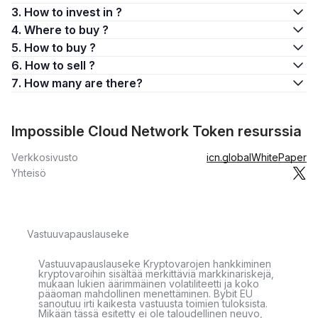
3. How to invest in ?
4. Where to buy ?
5. How to buy ?
6. How to sell ?
7. How many are there?
Impossible Cloud Network Token resurssia
Verkkosivusto
icn.global
WhitePaper
Yhteisö
Vastuuvapauslauseke
Vastuuvapauslauseke Kryptovarojen hankkiminen
kryptovaroihin sisältää merkittäviä markkinariskejä,
mukaan lukien äärimmäinen volatiliteetti ja koko
pääoman mahdollinen menettäminen. Bybit EU
sanoutuu irti kaikesta vastuusta toimien tuloksista.
Mikään tässä esitetty ei ole taloudellinen neuvo,