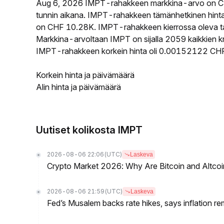
Aug 6, 2026 IMPT-rahakkeen markkina-arvo on C
tunnin aikana. IMPT-rahakkeen tämänhetkinen hint
on CHF 10.28K. IMPT-rahakkeen kierrossa oleva tarj
Markkina-arvoltaan IMPT on sijalla 2059 kaikkien k
IMPT-rahakkeen korkein hinta oli 0.00152122 CHF 
Korkein hinta ja päivämäärä
Alin hinta ja päivämäärä
Uutiset kolikosta IMPT
2026-08-06 22:06
(UTC)
Laskeva
Crypto Market 2026: Why Are Bitcoin and Altcoins
2026-08-06 21:59
(UTC)
Laskeva
Fed’s Musalem backs rate hikes, says inflation re