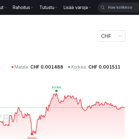
ut
Rahoitus
Tutustu
Lisää varoja
CHF
Matala
CHF
0.001488
Korkea
CHF
0.001511