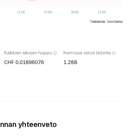
Tietolähde: CoinGecko
Kaikkien aikojen huippu
Kierrossa oleva tarjonta
0.01898076
1.28B
innan yhteenveto