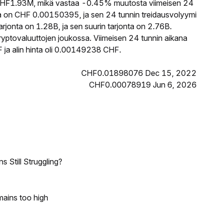
HF1.93M, mikä vastaa -0.45% muutosta viimeisen 24
a on CHF 0.00150395, ja sen 24 tunnin treidausvolyymi
onta on 1.28B, ja sen suurin tarjonta on 2.76B.
ryptovaluuttojen joukossa. Viimeisen 24 tunnin aikana
ja alin hinta oli 0.00149238 CHF.
CHF0.01898076 Dec 15, 2022
CHF0.00078919 Jun 6, 2026
 Still Struggling?
mains too high