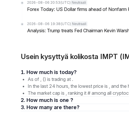
2026-08-06 20:53
(UTC)
Neutraali
Forex Today: US Dollar firms ahead of Nonfarm P
2026-08-06 19:38
(UTC)
Neutraali
Analysis: Trump treats Fed Chairman Kevin Warsh 
Usein kysyttyä kolikosta IMPT (
1. How much is today?
As of , () is trading at .
In the last 24 hours, the lowest price is , and the 
The market cap is , ranking it # among all cryptoc
2. How much is one ?
3. How many are there?