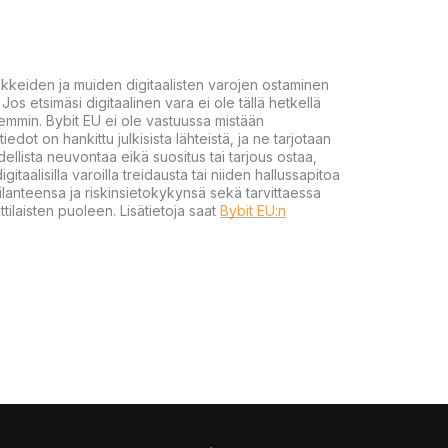
akkeiden ja muiden digitaalisten varojen ostaminen
Jos etsimäsi digitaalinen vara ei ole tällä hetkellä
öhemmin. Bybit EU ei ole vastuussa mistään
tiedot on hankittu julkisista lähteistä, ja ne tarjotaan
dellista neuvontaa eikä suositus tai tarjous ostaa,
gitaalisilla varoilla treidausta tai niiden hallussapitoa
en tilanteensa ja riskinsietokykynsä sekä tarvittaessa
tilaisten puoleen. Lisätietoja saat
Bybit EU:n