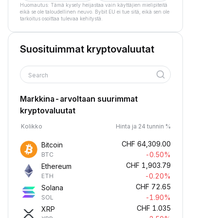
Huomautus: Tämä kysely heijastaa vain käyttäjien mielipiteitä
eikä se ole taloudellinen neuvo. Bybit EU ei tue sitä, eikä sen ole
tarkoitus osoittaa tulevaa kehitystä.
Suosituimmat kryptovaluutat
Search
Markkina-arvoltaan suurimmat
kryptovaluutat
Kolikko
Hinta ja 24 tunnin %
CHF
64,309.00
Bitcoin
-0.50%
BTC
CHF
1,903.79
Ethereum
-0.20%
ETH
CHF
72.65
Solana
-1.90%
SOL
CHF
1.035
XRP