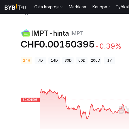
Osta kryptoja
Markkina
Kauppa
Työkal
Kryptohinnat
IMPT-hinta IMPT
IMPT-hinta
IMPT
CHF0.00150395
-0.39%
24H
7D
14D
30D
60D
200D
1Y