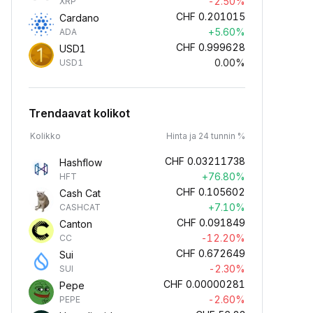
-2.50%
XRP
CHF
0.201015
Cardano
+5.60%
ADA
CHF
0.999628
USD1
0.00%
USD1
Trendaavat kolikot
Kolikko
Hinta ja 24 tunnin %
CHF
0.03211738
Hashflow
+76.80%
HFT
CHF
0.105602
Cash Cat
+7.10%
CASHCAT
CHF
0.091849
Canton
-12.20%
CC
CHF
0.672649
Sui
-2.30%
SUI
CHF
0.00000281
Pepe
-2.60%
PEPE