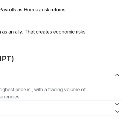
ayrolls as Hormuz risk returns
as an ally. That creates economic risks
IMPT)
highest price is , with a trading volume of .
urrencies.