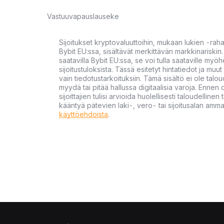
Vastuuvapauslauseke
Sijoitukset kryptovaluuttoihin, mukaan lukien -rah
Bybit EU:ssa, sisältävät merkittävän markkinariskin. 
saatavilla Bybit EU:ssa, se voi tulla saataville my
sijoitustuloksista. Tässä esitetyt hintatiedot ja muut 
vain tiedotustarkoituksiin. Tämä sisältö ei ole talou
myydä tai pitää hallussa digitaalisia varoja. Ennen di
sijoittajien tulisi arvioida huolellisesti taloudellin
kääntyä pätevien laki-, vero- tai sijoitusalan ammat
käyttöehdoista
.