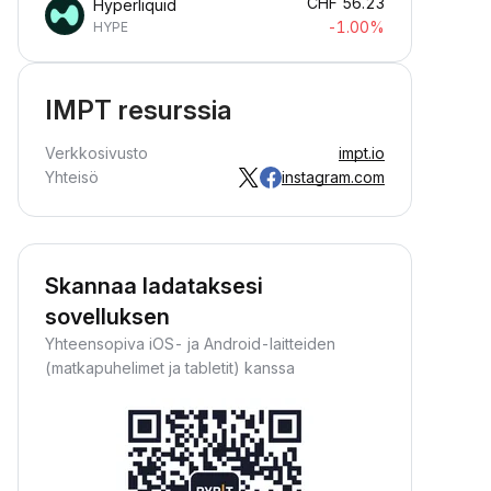
CHF
56.23
Hyperliquid
-1.00%
HYPE
IMPT resurssia
Verkkosivusto
impt.io
Yhteisö
instagram.com
Skannaa ladataksesi
sovelluksen
Yhteensopiva iOS- ja Android-laitteiden
(matkapuhelimet ja tabletit) kanssa