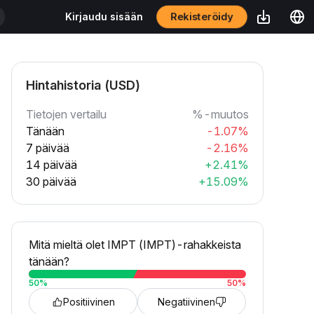
Rekisteröidy
Kirjaudu sisään
Hintahistoria (USD)
Tietojen vertailu
%-muutos
Tänään
-1.07%
7 päivää
-2.16%
14 päivää
+2.41%
30 päivää
+15.09%
Mitä mieltä olet IMPT (IMPT)-rahakkeista
tänään?
50
%
50
%
Positiivinen
Negatiivinen