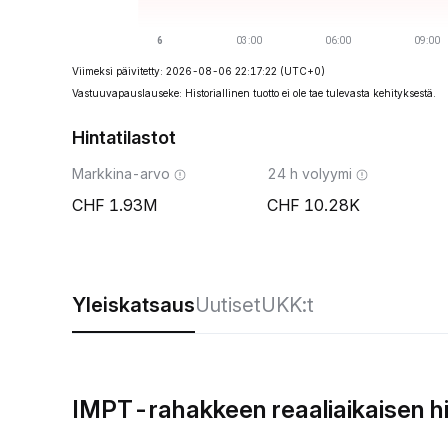
Viimeksi päivitetty: 2026-08-06 22:17:22
(UTC+0)
Vastuuvapauslauseke: Historiallinen tuotto ei ole tae tulevasta kehityksestä.
Hintatilastot
Markkina-arvo
24 h volyymi
1.93M
10.28K
Yleiskatsaus
Uutiset
UKK:t
IMPT-rahakkeen reaaliaikaisen h