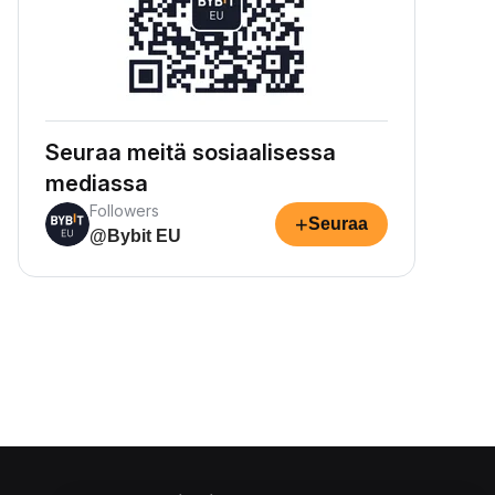
Seuraa meitä sosiaalisessa
mediassa
Followers
+
Seuraa
@Bybit EU