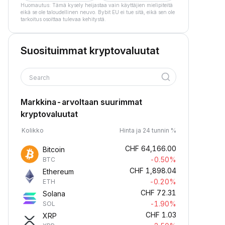
Huomautus: Tämä kysely heijastaa vain käyttäjien mielipiteitä
eikä se ole taloudellinen neuvo. Bybit EU ei tue sitä, eikä sen ole
tarkoitus osoittaa tulevaa kehitystä.
Suosituimmat kryptovaluutat
Search
Markkina-arvoltaan suurimmat
kryptovaluutat
Kolikko
Hinta ja 24 tunnin %
CHF
64,166.00
Bitcoin
-0.50%
BTC
CHF
1,898.04
Ethereum
-0.20%
ETH
CHF
72.31
Solana
-1.90%
SOL
CHF
1.03
XRP