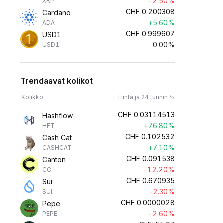
-2.50%
XRP
CHF
0.200308
Cardano
+5.60%
ADA
CHF
0.999607
USD1
0.00%
USD1
Trendaavat kolikot
Kolikko
Hinta ja 24 tunnin %
CHF
0.03114513
Hashflow
+76.80%
HFT
CHF
0.102532
Cash Cat
+7.10%
CASHCAT
CHF
0.091538
Canton
-12.20%
CC
CHF
0.670935
Sui
-2.30%
SUI
CHF
0.0000028
Pepe
-2.60%
PEPE