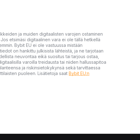
akkeiden ja muiden digitaalisten varojen ostaminen
Jos etsimäsi digitaalinen vara ei ole tällä hetkellä
öhemmin. Bybit EU ei ole vastuussa mistään
tiedot on hankittu julkisista lähteistä, ja ne tarjotaan
dellista neuvontaa eikä suositus tai tarjous ostaa,
gitaalisilla varoilla treidausta tai niiden hallussapitoa
en tilanteensa ja riskinsietokykynsä sekä tarvittaessa
tilaisten puoleen. Lisätietoja saat
Bybit EU:n