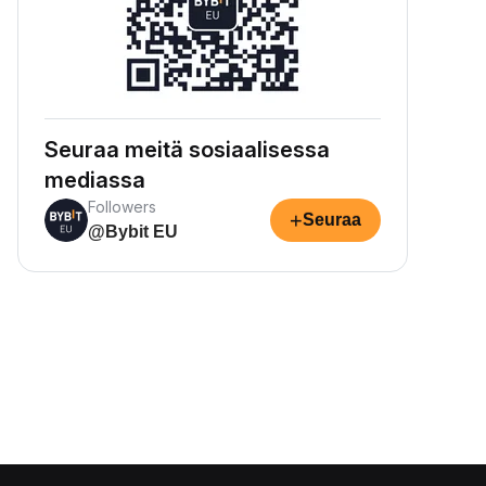
Seuraa meitä sosiaalisessa
mediassa
Followers
+
Seuraa
@Bybit EU