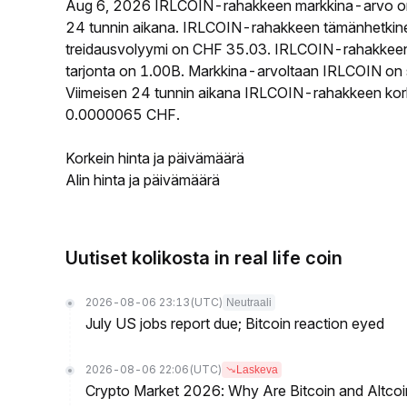
Aug 6, 2026 IRLCOIN-rahakkeen markkina-arvo o
24 tunnin aikana. IRLCOIN-rahakkeen tämänhetkine
treidausvolyymi on CHF 35.03. IRLCOIN-rahakkeen k
tarjonta on 1.00B. Markkina-arvoltaan IRLCOIN on s
Viimeisen 24 tunnin aikana IRLCOIN-rahakkeen korke
0.0000065 CHF.
Korkein hinta ja päivämäärä
Alin hinta ja päivämäärä
Uutiset kolikosta in real life coin
2026-08-06 23:13
(UTC)
Neutraali
July US jobs report due; Bitcoin reaction eyed
2026-08-06 22:06
(UTC)
Laskeva
Crypto Market 2026: Why Are Bitcoin and Altcoins