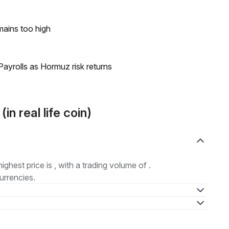
mains too high
ayrolls as Hormuz risk returns
n real life coin)
highest price is , with a trading volume of .
urrencies.