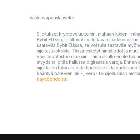
Vastuuvapauslauseke
Sijoitukset kryptovaluuttoihin, mukaan lukien -rah
Bybit EU:ssa, sisältävät merkittävän markkinariskin. 
saatavilla Bybit EU:ssa, se voi tulla saataville my
sijoitustuloksista. Tässä esitetyt hintatiedot ja muut 
vain tiedotustarkoituksiin. Tämä sisältö ei ole talou
myydä tai pitää hallussa digitaalisia varoja. Ennen di
sijoittajien tulisi arvioida huolellisesti taloudellin
kääntyä pätevien laki-, vero- tai sijoitusalan ammat
käyttöehdoista
.