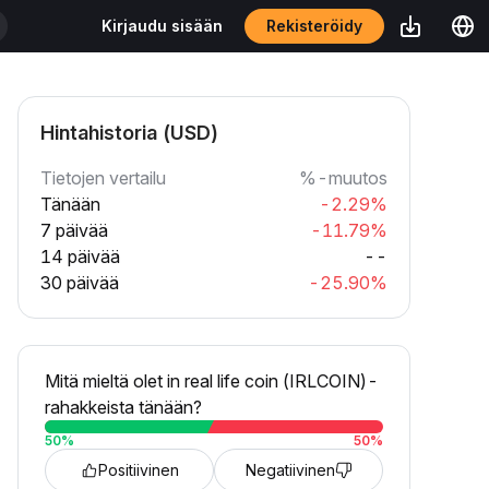
Rekisteröidy
Kirjaudu sisään
Hintahistoria (USD)
Tietojen vertailu
%-muutos
Tänään
-2.29%
7 päivää
-11.79%
14 päivää
--
30 päivää
-25.90%
Mitä mieltä olet in real life coin (IRLCOIN)-
rahakkeista tänään?
50
%
50
%
Positiivinen
Negatiivinen