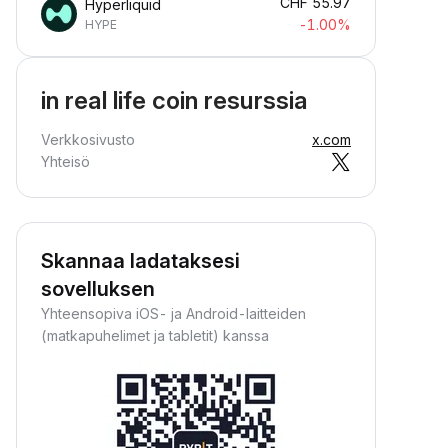
CHF
55.97
Hyperliquid
-1.00%
HYPE
in real life coin resurssia
Verkkosivusto
x.com
Yhteisö
Skannaa ladataksesi
sovelluksen
Yhteensopiva iOS- ja Android-laitteiden
(matkapuhelimet ja tabletit) kanssa