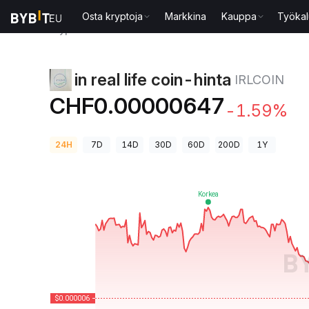
Osta kryptoja
Markkina
Kauppa
Työkal
Kryptohinnat
in real life coin-hinta IRLCOIN
in real life coin-hinta
IRLCOIN
CHF0.00000647
-1.59%
24H
7D
14D
30D
60D
200D
1Y