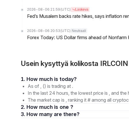
2026-08-06 21:59
(UTC)
Laskeva
Fed’s Musalem backs rate hikes, says inflation re
2026-08-06 20:53
(UTC)
Neutraali
Forex Today: US Dollar firms ahead of Nonfarm P
Usein kysyttyä kolikosta IRLCOIN (i
1. How much is today?
As of , () is trading at .
In the last 24 hours, the lowest price is , and the 
The market cap is , ranking it # among all cryptoc
2. How much is one ?
3. How many are there?