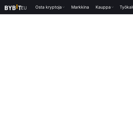
Osta kryptoja
Markkina
Kauppa
Työkal