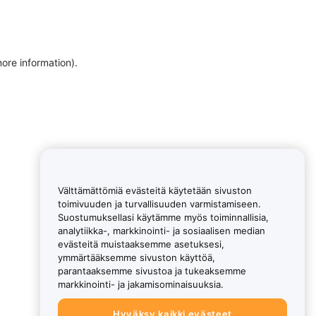
more information)
.
Välttämättömiä evästeitä käytetään sivuston
toimivuuden ja turvallisuuden varmistamiseen.
Suostumuksellasi käytämme myös toiminnallisia,
analytiikka-, markkinointi- ja sosiaalisen median
evästeitä muistaaksemme asetuksesi,
ymmärtääksemme sivuston käyttöä,
parantaaksemme sivustoa ja tukeaksemme
markkinointi- ja jakamisominaisuuksia.
Hyväksy kaikki evästeet