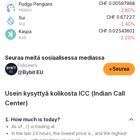
CHF
0.00597968
Pudgy Penguins
-2.80%
PENGU
CHF
0.67227
Sui
-1.40%
SUI
CHF
0.02543601
Kaspa
-2.20%
KAS
Seuraa meitä sosiaalisessa mediassa
Followers
+
Seuraa
@Bybit EU
Usein kysyttyä kolikosta ICC (Indian Call
Center)
1. How much is today?
As of , () is trading at .
In the last 24 hours, the lowest price is , and the highest