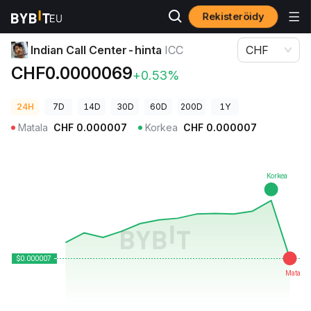
Rekisteröidy
Kryptohinnat
Indian Call Center-hinta ICC
Indian Call Center-hinta
ICC
CHF
CHF0.0000069
+0.53%
24H
7D
14D
30D
60D
200D
1Y
Matala
CHF
0.000007
Korkea
CHF
0.000007