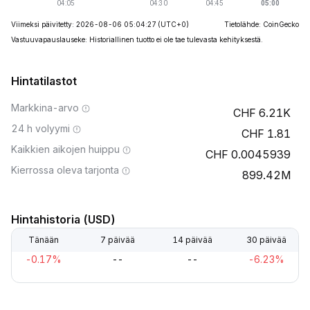
Viimeksi päivitetty: 2026-08-06 05:04:27
(UTC+0)
Tietolähde: CoinGecko
Vastuuvapauslauseke: Historiallinen tuotto ei ole tae tulevasta kehityksestä.
Hintatilastot
Markkina-arvo
6.21K
24 h volyymi
1.81
Kaikkien aikojen huippu
0.0045939
Kierrossa oleva tarjonta
899.42M
Hintahistoria (USD)
Tänään
7 päivää
14 päivää
30 päivää
-0.17%
--
--
-6.23%