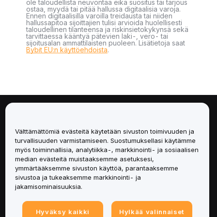
ole taloudellista neuvontaa eikä suositus tai tarjous
ostaa, myydä tai pitää hallussa digitaalisia varoja.
Ennen digitaalisilla varoilla treidausta tai niiden
hallussapitoa sijoittajien tulisi arvioida huolellisesti
taloudellinen tilanteensa ja riskinsietokykynsä sekä
tarvittaessa kääntyä pätevien laki-, vero- tai
sijoitusalan ammattilaisten puoleen. Lisätietoja saat
Bybit EU:n käyttöehdoista
.
Tietoa
Välttämättömiä evästeitä käytetään sivuston toimivuuden ja
Palvelut
turvallisuuden varmistamiseen. Suostumuksellasi käytämme
myös toiminnallisia, analytiikka-, markkinointi- ja sosiaalisen
median evästeitä muistaaksemme asetuksesi,
Tuki
ymmärtääksemme sivuston käyttöä, parantaaksemme
sivustoa ja tukeaksemme markkinointi- ja
Tuotteet
jakamisominaisuuksia.
Lakiasiat
Hyväksy kaikki
Hylkää valinnaiset