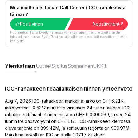
Mitä mieltä olet Indian Call Center (ICC)-rahakkeista
tänään?
Positiivinen
Negatiivinen
Huomautus: Tämä kysely heijastaa vain käyttäjien mielipiteitä eikä se ole
taloudellinen neuvo. Bybit EU ei tue sitä, eikä sen ole tarkoitus osoittaa tulevaa
kehitystä.
Yleiskatsaus
Uutiset
Sijoitus
Sosiaalinen
UKK:t
ICC-rahakkeen reaaliaikaisen hinnan yhteenveto
Aug 7, 2026 ICC-rahakkeen markkina-arvo on CHF6.21K,
mikä vastaa +0.53% muutosta viimeisen 24 tunnin aikana. ICC-
rahakkeen tämänhetkinen hinta on CHF 0.0000069, ja sen 24
tunnin treidausvolyymi on CHF 1.81. ICC-rahakkeen kierrossa
oleva tarjonta on 899.42M, ja sen suurin tarjonta on 999.97M.
Markkina-arvoltaan ICC on sijalla 10717 kaikkien