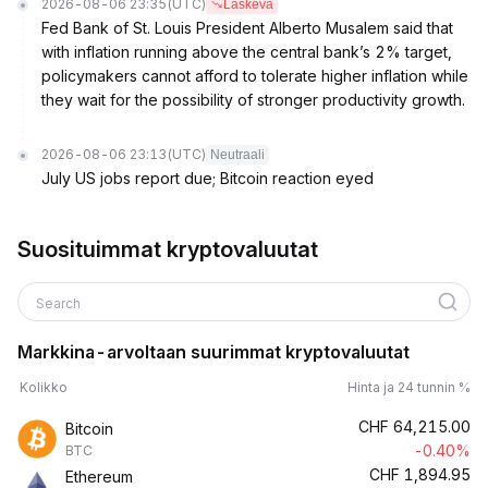
2026-08-06 23:35
(UTC)
Laskeva
Fed Bank of St. Louis President Alberto Musalem said that
with inflation running above the central bank’s 2% target,
policymakers cannot afford to tolerate higher inflation while
they wait for the possibility of stronger productivity growth.
2026-08-06 23:13
(UTC)
Neutraali
July US jobs report due; Bitcoin reaction eyed
Suosituimmat kryptovaluutat
Search
Markkina-arvoltaan suurimmat kryptovaluutat
Kolikko
Hinta ja 24 tunnin %
CHF
64,215.00
Bitcoin
-0.40%
BTC
CHF
1,894.95
Ethereum