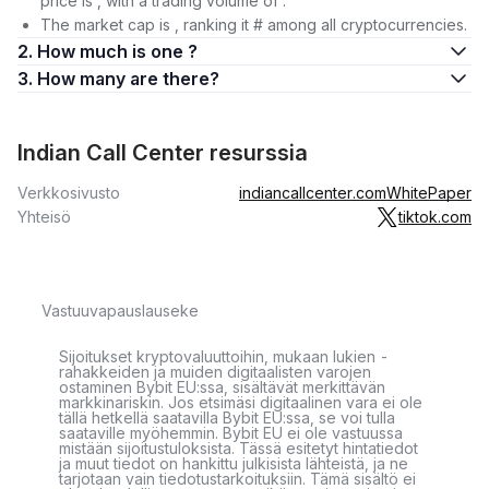
price is , with a trading volume of .
The market cap is , ranking it # among all cryptocurrencies.
2. How much is one ?
3. How many are there?
Indian Call Center resurssia
Verkkosivusto
indiancallcenter.com
WhitePaper
Yhteisö
tiktok.com
Vastuuvapauslauseke
Sijoitukset kryptovaluuttoihin, mukaan lukien -
rahakkeiden ja muiden digitaalisten varojen
ostaminen Bybit EU:ssa, sisältävät merkittävän
markkinariskin. Jos etsimäsi digitaalinen vara ei ole
tällä hetkellä saatavilla Bybit EU:ssa, se voi tulla
saataville myöhemmin. Bybit EU ei ole vastuussa
mistään sijoitustuloksista. Tässä esitetyt hintatiedot
ja muut tiedot on hankittu julkisista lähteistä, ja ne
tarjotaan vain tiedotustarkoituksiin. Tämä sisältö ei