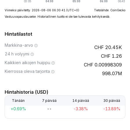
Viimeksi päivitetty: 2026-08-06 06:30:41
(UTC+0)
Tietolähde: CoinGecko
Vastuuvapauslauseke: Historiallinen tuotto ei ole tae tulevasta kehityksestä.
Hintatilastot
Markkina-arvo
20.45K
24 h volyymi
1.26
Kaikkien aikojen huippu
0.00998309
Kierrossa oleva tarjonta
998.07M
Hintahistoria (USD)
Tänään
7 päivää
14 päivää
30 päivää
+0.69%
--
-3.38%
-13.89%