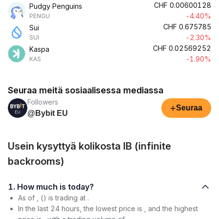
CHF
0.00600128
Pudgy Penguins
-4.40%
PENGU
CHF
0.675785
Sui
-2.30%
SUI
CHF
0.02569252
Kaspa
-1.90%
KAS
Seuraa meitä sosiaalisessa mediassa
Followers
+
Seuraa
@Bybit EU
Usein kysyttyä kolikosta IB (infinite
backrooms)
1. How much is today?
As of , () is trading at .
In the last 24 hours, the lowest price is , and the highest