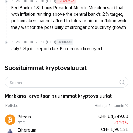
2026-08-06 23:35
(UTC)
Laskeva
Fed Bank of St. Louis President Alberto Musalem said that
with inflation running above the central bank’s 2% target,
policymakers cannot afford to tolerate higher inflation while
they wait for the possibility of stronger productivity growth.
2026-08-06 23:13
(UTC)
Neutraali
July US jobs report due; Bitcoin reaction eyed
Suosituimmat kryptovaluutat
Search
Markkina-arvoltaan suurimmat kryptovaluutat
Kolikko
Hinta ja 24 tunnin %
CHF
64,349.00
Bitcoin
-0.30%
BTC
CHF
1,901.31
Ethereum