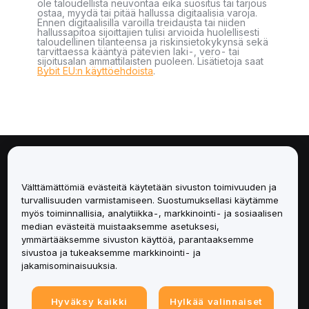
ole taloudellista neuvontaa eikä suositus tai tarjous
ostaa, myydä tai pitää hallussa digitaalisia varoja.
Ennen digitaalisilla varoilla treidausta tai niiden
hallussapitoa sijoittajien tulisi arvioida huolellisesti
taloudellinen tilanteensa ja riskinsietokykynsä sekä
tarvittaessa kääntyä pätevien laki-, vero- tai
sijoitusalan ammattilaisten puoleen. Lisätietoja saat
Bybit EU:n käyttöehdoista
.
Tietoa
Välttämättömiä evästeitä käytetään sivuston toimivuuden ja
Palvelut
turvallisuuden varmistamiseen. Suostumuksellasi käytämme
myös toiminnallisia, analytiikka-, markkinointi- ja sosiaalisen
median evästeitä muistaaksemme asetuksesi,
Tuki
ymmärtääksemme sivuston käyttöä, parantaaksemme
sivustoa ja tukeaksemme markkinointi- ja
Tuotteet
jakamisominaisuuksia.
Lakiasiat
Hyväksy kaikki
Hylkää valinnaiset