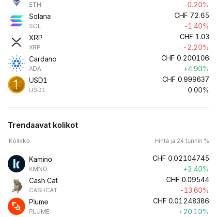
-0.20%
ETH
CHF
72.65
Solana
-1.40%
SOL
CHF
1.03
XRP
-2.20%
XRP
CHF
0.200106
Cardano
+4.90%
ADA
CHF
0.999637
USD1
0.00%
USD1
Trendaavat kolikot
Kolikko
Hinta ja 24 tunnin %
CHF
0.02104745
Kamino
+2.40%
KMNO
CHF
0.09544
Cash Cat
-13.60%
CASHCAT
CHF
0.01248386
Plume
+20.10%
PLUME