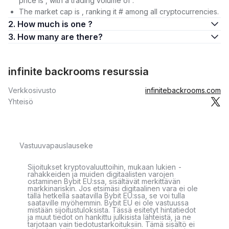
price is , with a trading volume of .
The market cap is , ranking it # among all cryptocurrencies.
2. How much is one ?
3. How many are there?
infinite backrooms resurssia
Verkkosivusto
infinitebackrooms.com
Yhteisö
Vastuuvapauslauseke
Sijoitukset kryptovaluuttoihin, mukaan lukien -
rahakkeiden ja muiden digitaalisten varojen
ostaminen Bybit EU:ssa, sisältävät merkittävän
markkinariskin. Jos etsimäsi digitaalinen vara ei ole
tällä hetkellä saatavilla Bybit EU:ssa, se voi tulla
saataville myöhemmin. Bybit EU ei ole vastuussa
mistään sijoitustuloksista. Tässä esitetyt hintatiedot
ja muut tiedot on hankittu julkisista lähteistä, ja ne
tarjotaan vain tiedotustarkoituksiin. Tämä sisältö ei