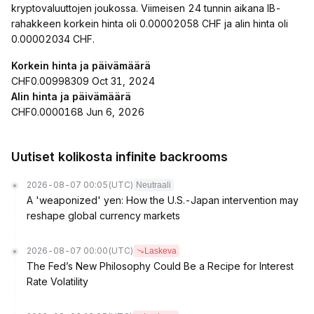
kryptovaluuttojen joukossa. Viimeisen 24 tunnin aikana IB-
rahakkeen korkein hinta oli 0.00002058 CHF ja alin hinta oli
0.00002034 CHF.
Korkein hinta ja päivämäärä
CHF0.00998309 Oct 31, 2024
Alin hinta ja päivämäärä
CHF0.0000168 Jun 6, 2026
Uutiset kolikosta infinite backrooms
2026-08-07 00:05
(UTC)
Neutraali
A 'weaponized' yen: How the U.S.-Japan intervention may
reshape global currency markets
2026-08-07 00:00
(UTC)
Laskeva
The Fed’s New Philosophy Could Be a Recipe for Interest
Rate Volatility