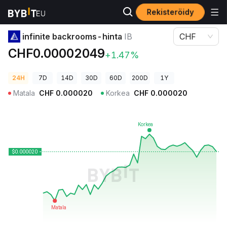
Rekisteröidy
Kryptohinnat
infinite backrooms-hinta IB
infinite backrooms-hinta
IB
CHF
CHF0.00002049
+1.47%
24H
7D
14D
30D
60D
200D
1Y
Matala
CHF
0.000020
Korkea
CHF
0.000020