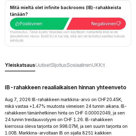
Mitä mieltä olet infinite backrooms (IB)-rahakkeista
tänään?
Positiivinen
Negatiivinen
Huomautus: Tämä kysely heijastaa vain käyttäjien mielipiteitä eikä se ole
taloudellinen neuvo. Bybit EU ei tue sitä, eikä sen ole tarkoitus osoittaa tulevaa
kehitystä.
Yleiskatsaus
Uutiset
Sijoitus
Sosiaalinen
UKK:t
IB-rahakkeen reaaliaikaisen hinnan yhteenveto
Aug 7, 2026 IB-rahakkeen markkina-arvo on CHF20.45K,
mikä vastaa +1.47% muutosta viimeisen 24 tunnin aikana. IB-
rahakkeen tämänhetkinen hinta on CHF 0.00002049, ja sen
24 tunnin treidausvolyymi on CHF 1.26. IB-rahakkeen
kierrossa oleva tarjonta on 998.07M, ja sen suurin tarjonta on
1.00B. Markkina-arvoltaan IB on sijalla 8251 kaikkien