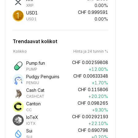
0.00%
XRP
CHF
0.999591
USD1
0.00%
USD1
Trendaavat kolikot
Kolikko
Hinta ja 24 tunnin %
CHF
0.00259808
Pump.fun
+12.00%
PUMP
CHF
0.00633348
Pudgy Penguins
+1.70%
PENGU
CHF
0.115806
Cash Cat
+20.20%
CASHCAT
CHF
0.098265
Canton
+9.30%
CC
CHF
0.00292193
IoTeX
+22.10%
IOTX
CHF
0.690798
Sui
+0.20%
SUI