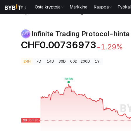
Osta kryptoja
Markkina
Kauppa
Työkal
Kryptohinnat
Infinite Trading Protocol-hinta ITP
Infinite Trading Protocol-hinta
CHF0.00736973
-1.29%
24H
7D
14D
30D
60D
200D
1Y