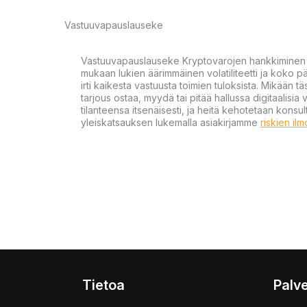
Vastuuvapauslauseke
Vastuuvapauslauseke Kryptovarojen hankkiminen kr
mukaan lukien äärimmäinen volatiliteetti ja koko
irti kaikesta vastuusta toimien tuloksista. Mikään tä
tarjous ostaa, myydä tai pitää hallussa digitaalisia 
tilanteensa itsenäisesti, ja heitä kehotetaan kons
yleiskatsauksen lukemalla asiakirjamme
riskien il
Tietoa
Palve