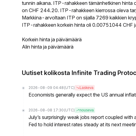
tunnin aikana. ITP-rahakkeen tämänhetkinen hinta 
on CHF 244.20. ITP-rahakkeen kierrossa oleva tarjo
Markkina-arvoltaan ITP on sijalla 7269 kaikkien kry
ITP-rahakkeen korkein hinta oli 0.00751044 CHF ja
Korkein hinta ja päivämäärä
Alin hinta ja päivämäärä
Uutiset kolikosta Infinite Trading Proto
2026-08-09 04:48
(UTC)
Laskeva
Economists generally expect the US annual inflatio
2026-08-08 17:30
(UTC)
nouseva
July’s surprisingly weak jobs report coupled with 
Fed to hold interest rates steady at its next m