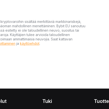
yptovaroihin sisältää merkittäviä markkinariskejä,
 pääoman mahdollinen menettäminen. Bybit EU sanoutuu
ssä esitetty ei ole taloudellinen neuvo, suositus tai
varoja. Käyttäjien tulee arvioida taloudellinen
ultoimaan ammattimaisia neuvojia. Saat kattavan
moittaminen
ja
käyttöehdot
.
lut
Tuki
Tuotte