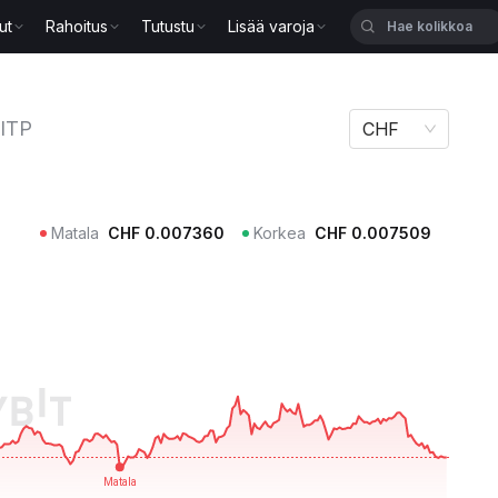
ut
Rahoitus
Tutustu
Lisää varoja
ITP
CHF
Matala
CHF
0.007360
Korkea
CHF
0.007509