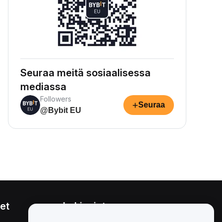
Seuraa meitä sosiaalisessa
mediassa
Followers
+
Seuraa
@Bybit EU
et
Lakiasiat