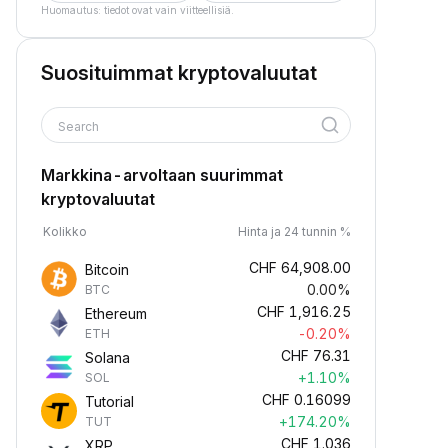
Huomautus: tiedot ovat vain viitteellisiä.
Suosituimmat kryptovaluutat
Search
Markkina-arvoltaan suurimmat
kryptovaluutat
Kolikko
Hinta ja 24 tunnin %
CHF
64,908.00
Bitcoin
0.00%
BTC
CHF
1,916.25
Ethereum
-0.20%
ETH
CHF
76.31
Solana
+1.10%
SOL
CHF
0.16099
Tutorial
+174.20%
TUT
CHF
1.036
XRP