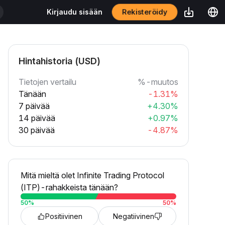
Rekisteröidy
Kirjaudu sisään
Hintahistoria (USD)
Tietojen vertailu
%-muutos
Tänään
-1.31%
7 päivää
+4.30%
14 päivää
+0.97%
30 päivää
-4.87%
Mitä mieltä olet Infinite Trading Protocol
(ITP)-rahakkeista tänään?
50
%
50
%
Positiivinen
Negatiivinen