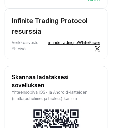
Infinite Trading Protocol
resurssia
Verkkosivusto
infinitetrading.io
WhitePaper
Yhteisö
Skannaa ladataksesi
sovelluksen
Yhteensopiva iOS- ja Android-laitteiden
(matkapuhelimet ja tabletit) kanssa