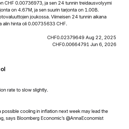
on CHF 0.00736973, ja sen 24 tunnin treidausvolyymi
nta on 4.67M, ja sen suurin tarjonta on 1.00B.
ptovaluuttojen joukossa. Viimeisen 24 tunnin aikana
 alin hinta oli 0.00735633 CHF.
CHF0.02379649 Aug 22, 2025
CHF0.00664791 Jun 6, 2026
col
n rate to slow slightly.
a possible cooling in inflation next week may lead the
eeting, says Bloomberg Economic’s @AnnaEconomist