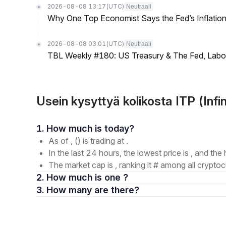
2026-08-08 13:17
(UTC)
Neutraali
Why One Top Economist Says the Fed’s Inflation
2026-08-08 03:01
(UTC)
Neutraali
TBL Weekly #180: US Treasury & The Fed, Labor 
Usein kysyttyä kolikosta ITP (Infi
1. How much is today?
As of , () is trading at .
In the last 24 hours, the lowest price is , and the 
The market cap is , ranking it # among all cryptoc
2. How much is one ?
3. How many are there?