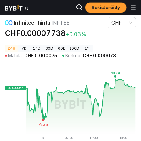
Rekisteröidy
Kryptohinnat
Infinitee-hinta INFTEE
Infinitee-hinta
INFTEE
CHF
CHF0.00007738
+0.03%
24H
7D
14D
30D
60D
200D
1Y
Matala
CHF
0.000075
Korkea
CHF
0.000078