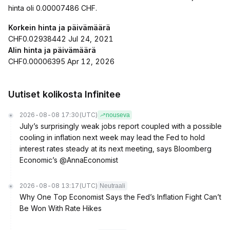
hinta oli 0.00007486 CHF.
Korkein hinta ja päivämäärä
CHF0.02938442 Jul 24, 2021
Alin hinta ja päivämäärä
CHF0.00006395 Apr 12, 2026
Uutiset kolikosta Infinitee
2026-08-08 17:30
(UTC)
nouseva
July’s surprisingly weak jobs report coupled with a possible
cooling in inflation next week may lead the Fed to hold
interest rates steady at its next meeting, says Bloomberg
Economic’s @AnnaEconomist
2026-08-08 13:17
(UTC)
Neutraali
Why One Top Economist Says the Fed’s Inflation Fight Can’t
Be Won With Rate Hikes