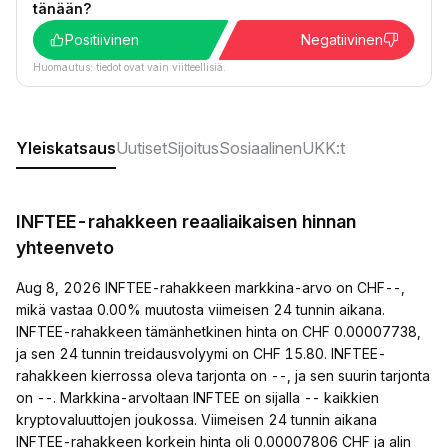
tänään?
Positiivinen
Negatiivinen
Huomautus: tiedot ovat vain viitteellisiä.
Yleiskatsaus
Uutiset
Sijoitus
Sosiaalinen
UKK:t
INFTEE-rahakkeen reaaliaikaisen hinnan
yhteenveto
Aug 8, 2026 INFTEE-rahakkeen markkina-arvo on CHF--,
mikä vastaa 0.00% muutosta viimeisen 24 tunnin aikana.
INFTEE-rahakkeen tämänhetkinen hinta on CHF 0.00007738,
ja sen 24 tunnin treidausvolyymi on CHF 15.80. INFTEE-
rahakkeen kierrossa oleva tarjonta on --, ja sen suurin tarjonta
on --. Markkina-arvoltaan INFTEE on sijalla -- kaikkien
kryptovaluuttojen joukossa. Viimeisen 24 tunnin aikana
INFTEE-rahakkeen korkein hinta oli 0.00007806 CHF ja alin