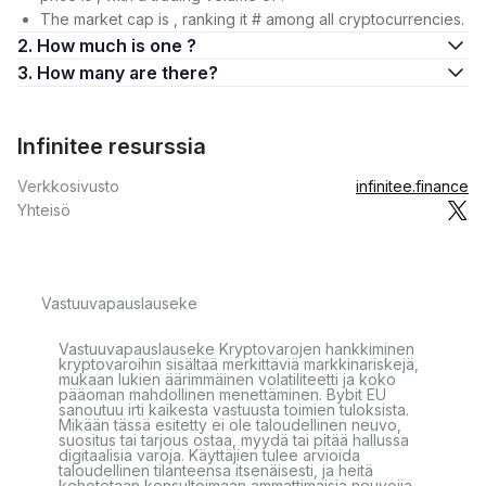
The market cap is , ranking it # among all cryptocurrencies.
2. How much is one ?
3. How many are there?
Infinitee resurssia
Verkkosivusto
infinitee.finance
Yhteisö
Vastuuvapauslauseke
Vastuuvapauslauseke Kryptovarojen hankkiminen
kryptovaroihin sisältää merkittäviä markkinariskejä,
mukaan lukien äärimmäinen volatiliteetti ja koko
pääoman mahdollinen menettäminen. Bybit EU
sanoutuu irti kaikesta vastuusta toimien tuloksista.
Mikään tässä esitetty ei ole taloudellinen neuvo,
suositus tai tarjous ostaa, myydä tai pitää hallussa
digitaalisia varoja. Käyttäjien tulee arvioida
taloudellinen tilanteensa itsenäisesti, ja heitä
kehotetaan konsultoimaan ammattimaisia neuvojia.