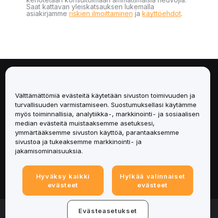
Saat kattavan yleiskatsauksen lukemalla
asiakirjamme
riskien ilmoittaminen
ja
käyttöehdot
.
Tietoa
Välttämättömiä evästeitä käytetään sivuston toimivuuden ja
Palvelut
turvallisuuden varmistamiseen. Suostumuksellasi käytämme
myös toiminnallisia, analytiikka-, markkinointi- ja sosiaalisen
median evästeitä muistaaksemme asetuksesi,
Tuki
ymmärtääksemme sivuston käyttöä, parantaaksemme
sivustoa ja tukeaksemme markkinointi- ja
Tuotteet
jakamisominaisuuksia.
Lakiasiat
Hyväksy kaikki
Hylkää valinnaiset
evästeet
evästeet
© 2025-2026 Bybit.eu. All rights reserved.
Evästeasetukset