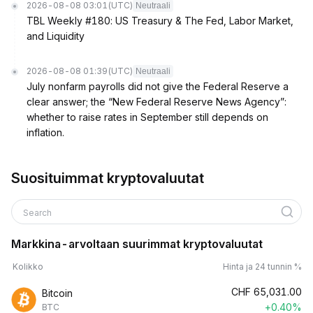
2026-08-08 03:01
(UTC)
Neutraali
TBL Weekly #180: US Treasury & The Fed, Labor Market,
and Liquidity
2026-08-08 01:39
(UTC)
Neutraali
July nonfarm payrolls did not give the Federal Reserve a
clear answer; the “New Federal Reserve News Agency”:
whether to raise rates in September still depends on
inflation.
Suosituimmat kryptovaluutat
Search
Markkina-arvoltaan suurimmat kryptovaluutat
Kolikko
Hinta ja 24 tunnin %
CHF
65,031.00
Bitcoin
+0.40%
BTC