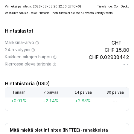
Viimeksi päivitetty: 2026-08-08 20:12:30
(UTC+0)
Tietolähde: CoinGecko
Vastuuvapauslauseke: Historiallinen tuotto ei ole tae tulevasta kehityksestä.
Hintatilastot
Markkina-arvo
--
24 h volyymi
15.80
Kaikkien aikojen huippu
0.02938442
Kierrossa oleva tarjonta
--
Hintahistoria (USD)
Tänään
7 päivää
14 päivää
30 päivää
+0.01%
+2.14%
+2.83%
--
Mitä mieltä olet Infinitee (INFTEE)-rahakkeista