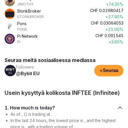
+74.30%
JIMOTHY
CHF
0.02980417
StonkBroker
+27.90%
STONKBROKER
CHF
0.03064053
Pons
+21.00%
PONS
CHF
0.091545
Pi Network
+3.60%
PI
Seuraa meitä sosiaalisessa mediassa
Followers
+
Seuraa
@Bybit EU
Usein kysyttyä kolikosta INFTEE (Infinitee)
1. How much is today?
As of , () is trading at .
In the last 24 hours, the lowest price is , and the highest
price is , with a trading volume of .