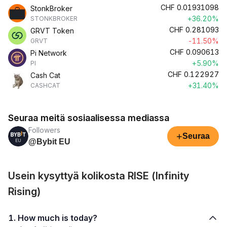
CHF
0.01931098
StonkBroker
+36.20%
STONKBROKER
CHF
0.281093
GRVT Token
-11.50%
GRVT
CHF
0.090613
Pi Network
+5.90%
PI
CHF
0.122927
Cash Cat
+31.40%
CASHCAT
Seuraa meitä sosiaalisessa mediassa
Followers
+
Seuraa
@Bybit EU
Usein kysyttyä kolikosta RISE (Infinity
Rising)
1. How much is today?