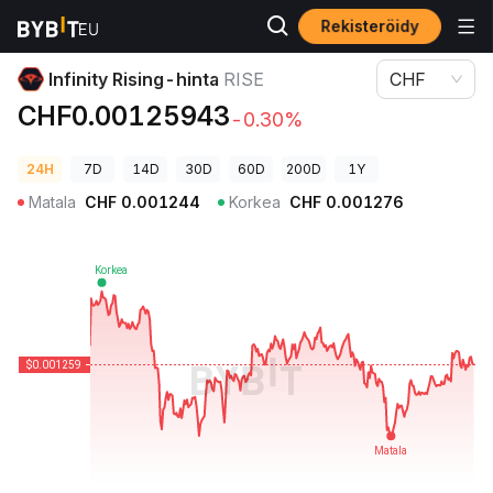
Rekisteröidy
Kryptohinnat
Infinity Rising-hinta RISE
Infinity Rising-hinta
RISE
CHF
CHF0.00125943
-0.30%
24H
7D
14D
30D
60D
200D
1Y
Matala
CHF
0.001244
Korkea
CHF
0.001276