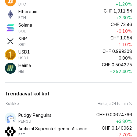
+1.20%
BTC
CHF
1,911.54
Ethereum
+2.30%
ETH
CHF
73.86
Solana
-0.10%
SOL
CHF
1.054
XRP
-1.10%
XRP
CHF
0.999308
USD1
0.00%
USD1
CHF
0.504275
Heima
+252.40%
HEI
Trendaavat kolikot
Kolikko
Hinta ja 24 tunnin %
CHF
0.00624766
Pudgy Penguins
+3.80%
PENGU
CHF
0.140062
Artificial Superintelligence Alliance
-7.70%
FET