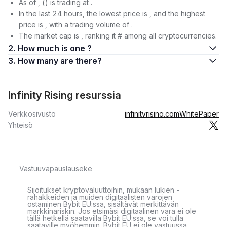
As of , () is trading at .
In the last 24 hours, the lowest price is , and the highest
price is , with a trading volume of .
The market cap is , ranking it # among all cryptocurrencies.
2. How much is one ?
3. How many are there?
Infinity Rising resurssia
Verkkosivusto
infinityrising.com
WhitePaper
Yhteisö
Vastuuvapauslauseke
Sijoitukset kryptovaluuttoihin, mukaan lukien -
rahakkeiden ja muiden digitaalisten varojen
ostaminen Bybit EU:ssa, sisältävät merkittävän
markkinariskin. Jos etsimäsi digitaalinen vara ei ole
tällä hetkellä saatavilla Bybit EU:ssa, se voi tulla
saataville myöhemmin. Bybit EU ei ole vastuussa