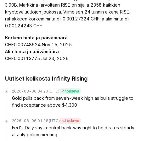
3.00B. Markkina-arvoltaan RISE on sijalla 2358 kaikkien
kryptovaluuttojen joukossa. Viimeisen 24 tunnin aikana RISE-
rahakkeen korkein hinta oli 0.00127324 CHF ja alin hinta oli
0.00124248 CHF.
Korkein hinta ja päivämäärä
CHF0.00748624 Nov 15, 2025
Alin hinta ja päivämäärä
CHF0.00113775 Jul 23, 2026
Uutiset kolikosta Infinity Rising
2026-08-06 04:20
(UTC)
nouseva
Gold pulls back from seven-week high as bulls struggle to
find acceptance above $4,300
2026-08-06 01:18
(UTC)
Laskeva
Fed's Daly says central bank was right to hold rates steady
at July policy meeting