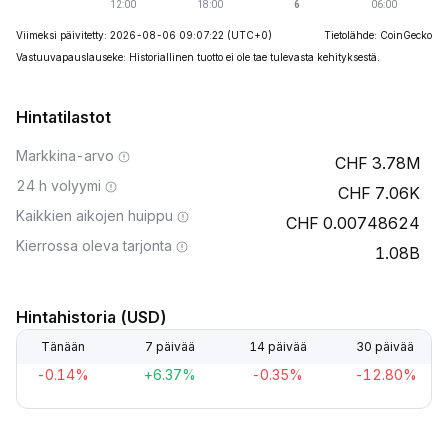
Viimeksi päivitetty: 2026-08-06 09:07:22
(UTC+0)
Tietolähde: CoinGecko
Vastuuvapauslauseke: Historiallinen tuotto ei ole tae tulevasta kehityksestä.
Hintatilastot
Markkina-arvo
3.78M
24 h volyymi
7.06K
Kaikkien aikojen huippu
0.00748624
Kierrossa oleva tarjonta
1.08B
Hintahistoria (USD)
Tänään
7 päivää
14 päivää
30 päivää
-0.14%
+6.37%
-0.35%
-12.80%