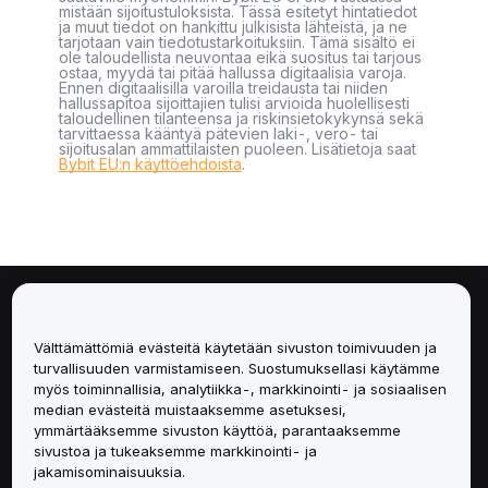
mistään sijoitustuloksista. Tässä esitetyt hintatiedot
ja muut tiedot on hankittu julkisista lähteistä, ja ne
tarjotaan vain tiedotustarkoituksiin. Tämä sisältö ei
ole taloudellista neuvontaa eikä suositus tai tarjous
ostaa, myydä tai pitää hallussa digitaalisia varoja.
Ennen digitaalisilla varoilla treidausta tai niiden
hallussapitoa sijoittajien tulisi arvioida huolellisesti
taloudellinen tilanteensa ja riskinsietokykynsä sekä
tarvittaessa kääntyä pätevien laki-, vero- tai
sijoitusalan ammattilaisten puoleen. Lisätietoja saat
Bybit EU:n käyttöehdoista
.
Tietoa
Välttämättömiä evästeitä käytetään sivuston toimivuuden ja
Palvelut
turvallisuuden varmistamiseen. Suostumuksellasi käytämme
myös toiminnallisia, analytiikka-, markkinointi- ja sosiaalisen
median evästeitä muistaaksemme asetuksesi,
Tuki
ymmärtääksemme sivuston käyttöä, parantaaksemme
sivustoa ja tukeaksemme markkinointi- ja
Tuotteet
jakamisominaisuuksia.