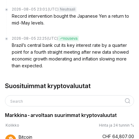
2026-08-05 23:01
(UTC)
Neutraali
Record intervention bought the Japanese Yen a return to
mid-May levels.
2026-08-05 22:25
(UTC)
nouseva
Brazil’s central bank cut its key interest rate by a quarter
point for a fourth straight meeting after new data showed
economic growth moderating and inflation slowing more
than expected.
Suosituimmat kryptovaluutat
Search
Markkina-arvoltaan suurimmat kryptovaluutat
Kolikko
Hinta ja 24 tunnin %
CHF
64,807.00
Bitcoin