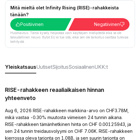
Mitä mieltä olet Infinity Rising (RISE)-rahakkeista
tänään?
Positiivinen
Negatiivinen
Huomautus: Tämä kysely heijastaa vain käyttäjien mielipiteitä eikä se ole
taloudellinen neuvo. Bybit EU ei tue sitä, eikä sen ole tarkoitus osoittaa tulevaa
kehitystä.
Yleiskatsaus
Uutiset
Sijoitus
Sosiaalinen
UKK:t
RISE-rahakkeen reaaliaikaisen hinnan
yhteenveto
Aug 6, 2026 RISE-rahakkeen markkina-arvo on CHF3.78M,
mikä vastaa -0.30% muutosta viimeisen 24 tunnin aikana.
RISE-rahakkeen tämänhetkinen hinta on CHF 0.00125943, ja
sen 24 tunnin treidausvolyymi on CHF 7.06K. RISE-rahakkeen
kierrossa oleva tarjonta on 1.08B, ja sen suurin tarjonta on