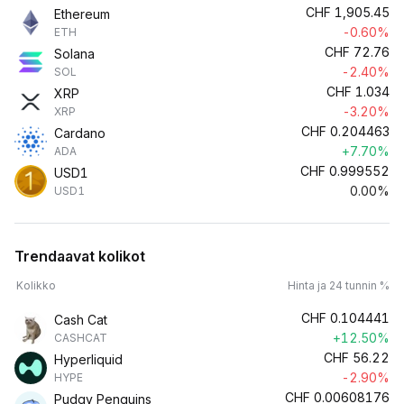
CHF
1,905.45
Ethereum
-0.60%
ETH
CHF
72.76
Solana
-2.40%
SOL
CHF
1.034
XRP
-3.20%
XRP
CHF
0.204463
Cardano
+7.70%
ADA
CHF
0.999552
USD1
0.00%
USD1
Trendaavat kolikot
Kolikko
Hinta ja 24 tunnin %
CHF
0.104441
Cash Cat
+12.50%
CASHCAT
CHF
56.22
Hyperliquid
-2.90%
HYPE
CHF
0.00608176
Pudgy Penguins