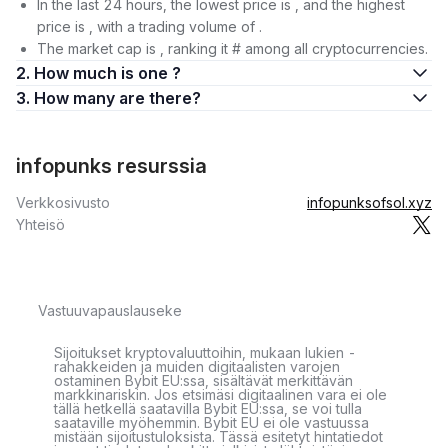
In the last 24 hours, the lowest price is , and the highest
price is , with a trading volume of .
The market cap is , ranking it # among all cryptocurrencies.
2. How much is one ?
3. How many are there?
infopunks resurssia
Verkkosivusto
infopunksofsol.xyz
Yhteisö
Vastuuvapauslauseke
Sijoitukset kryptovaluuttoihin, mukaan lukien -
rahakkeiden ja muiden digitaalisten varojen
ostaminen Bybit EU:ssa, sisältävät merkittävän
markkinariskin. Jos etsimäsi digitaalinen vara ei ole
tällä hetkellä saatavilla Bybit EU:ssa, se voi tulla
saataville myöhemmin. Bybit EU ei ole vastuussa
mistään sijoitustuloksista. Tässä esitetyt hintatiedot