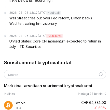
49% below its record high
2026-08-06 13:12
(UTC)
Neutraali
Wall Street cries out over Fed reform, Dimon backs
Wachter, calling him visionary
2026-08-06 13:12
(UTC)
Laskeva
United States: Core CPI momentum expected to return in
July – TD Securities
Suosituimmat kryptovaluutat
Search
Markkina-arvoltaan suurimmat kryptovaluutat
Kolikko
Hinta ja 24 tunnin %
CHF
64,381.00
Bitcoin
-0.50%
BTC