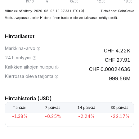
Viimeksi päivitetty: 2026-08-06 19:07:33
(UTC+0)
Tietolähde: CoinGecko
Vastuuvapauslauseke: Historiallinen tuotto ei ole tae tulevasta kehityksestä.
Hintatilastot
Markkina-arvo
4.22K
24 h volyymi
27.91
Kaikkien aikojen huippu
0.00024636
Kierrossa oleva tarjonta
999.56M
Hintahistoria (USD)
Tänään
7 päivää
14 päivää
30 päivää
-1.38%
-0.25%
-2.24%
-22.17%