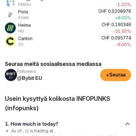
-1.20%
PENGU
CHF
0.0208978
Pons
+9.00%
PONS
CHF
0.190346
Heima
-31.50%
HEI
CHF
0.095774
Canton
-9.00%
CC
Seuraa meitä sosiaalisessa mediassa
Followers
+
Seuraa
@Bybit EU
Usein kysyttyä kolikosta INFOPUNKS
(infopunks)
1. How much is today?
As of , () is trading at .