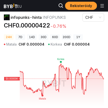
Rekisteröidy
Kryptohinnat
infopunks-hinta INFOPUNKS
infopunks-hinta
INFOPUNKS
CHF
CHF0.00000422
-0.76%
24H
7D
14D
30D
60D
200D
1Y
Matala
CHF
0.000004
Korkea
CHF
0.000004