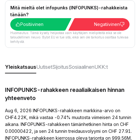
Mitä mieltä olet infopunks (INFOPUNKS)-rahakkeista
tänään?
Positiivinen
Negatiivinen
Huomautus: Tämä kysely heijastaa vain käyttäjien mielipiteitä eikä se ole
taloudellinen neuvo. Bybit EU ei tue sitä, eikä sen ole tarkoitus osoittaa tulevaa
kehitystä.
Yleiskatsaus
Uutiset
Sijoitus
Sosiaalinen
UKK:t
INFOPUNKS-rahakkeen reaaliaikaisen hinnan
yhteenveto
Aug 6, 2026 INFOPUNKS-rahakkeen markkina-arvo on
CHF4.22K, mikä vastaa -0.74% muutosta viimeisen 24 tunnin
aikana. INFOPUNKS-rahakkeen tämänhetkinen hinta on CHF
0.00000422, ja sen 24 tunnin treidausvolyymi on CHF 27.91.
INFOPUNKS-rahakkeen kierrossa oleva tarjonta on 999.56M,