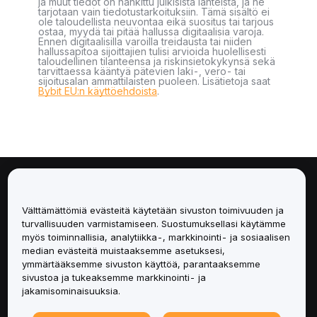
ja muut tiedot on hankittu julkisista lähteistä, ja ne
tarjotaan vain tiedotustarkoituksiin. Tämä sisältö ei
ole taloudellista neuvontaa eikä suositus tai tarjous
ostaa, myydä tai pitää hallussa digitaalisia varoja.
Ennen digitaalisilla varoilla treidausta tai niiden
hallussapitoa sijoittajien tulisi arvioida huolellisesti
taloudellinen tilanteensa ja riskinsietokykynsä sekä
tarvittaessa kääntyä pätevien laki-, vero- tai
sijoitusalan ammattilaisten puoleen. Lisätietoja saat
Bybit EU:n käyttöehdoista
.
Tietoa
Välttämättömiä evästeitä käytetään sivuston toimivuuden ja
Palvelut
turvallisuuden varmistamiseen. Suostumuksellasi käytämme
myös toiminnallisia, analytiikka-, markkinointi- ja sosiaalisen
median evästeitä muistaaksemme asetuksesi,
Tuki
ymmärtääksemme sivuston käyttöä, parantaaksemme
sivustoa ja tukeaksemme markkinointi- ja
Tuotteet
jakamisominaisuuksia.