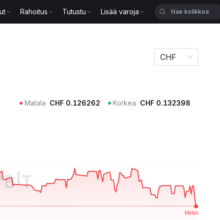
ut
Rahoitus
Tutustu
Lisää varoja
CHF
Matala
CHF
0.126262
Korkea
CHF
0.132398