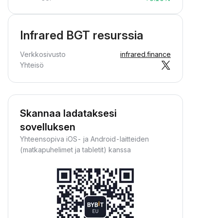
Infrared BGT resurssia
Verkkosivusto
infrared.finance
Yhteisö
Skannaa ladataksesi
sovelluksen
Yhteensopiva iOS- ja Android-laitteiden
(matkapuhelimet ja tabletit) kanssa