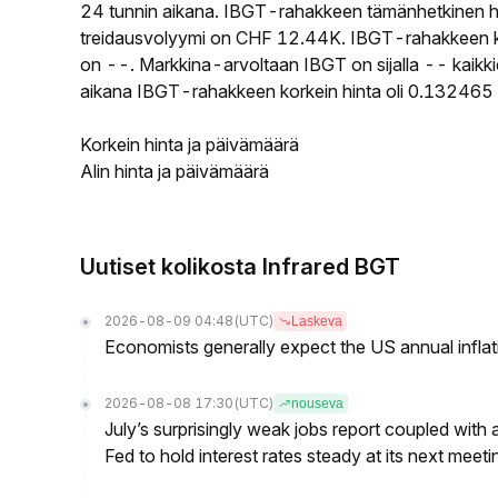
24 tunnin aikana. IBGT-rahakkeen tämänhetkinen h
treidausvolyymi on CHF 12.44K. IBGT-rahakkeen kier
on --. Markkina-arvoltaan IBGT on sijalla -- kaikki
aikana IBGT-rahakkeen korkein hinta oli 0.132465 C
Korkein hinta ja päivämäärä
Alin hinta ja päivämäärä
Uutiset kolikosta Infrared BGT
2026-08-09 04:48
(UTC)
Laskeva
Economists generally expect the US annual inflatio
2026-08-08 17:30
(UTC)
nouseva
July’s surprisingly weak jobs report coupled with 
Fed to hold interest rates steady at its next m