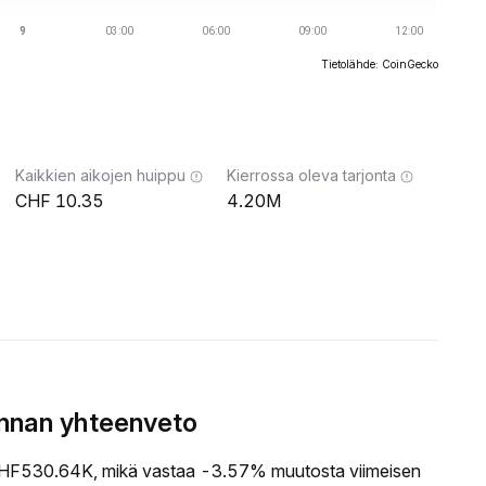
Tietolähde: CoinGecko
Kaikkien aikojen huippu
Kierrossa oleva tarjonta
10.35
4.20M
innan yhteenveto
HF530.64K, mikä vastaa -3.57% muutosta viimeisen