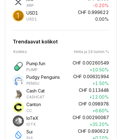
-0.20%
XRP
CHF
0.999622
USD1
0.00%
USD1
Trendaavat kolikot
Kolikko
Hinta ja 24 tunnin %
CHF
0.00260549
Pump.fun
+10.50%
PUMP
CHF
0.00631994
Pudgy Penguins
+1.50%
PENGU
CHF
0.113448
Cash Cat
+12.00%
CASHCAT
CHF
0.098978
Canton
+6.80%
CC
CHF
0.00290087
IoTeX
+35.20%
IOTX
CHF
0.690622
Sui
+0.10%
SUI