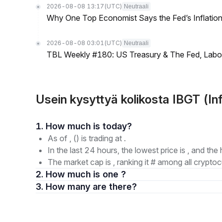
2026-08-08 13:17
(UTC)
Neutraali
Why One Top Economist Says the Fed’s Inflation
2026-08-08 03:01
(UTC)
Neutraali
TBL Weekly #180: US Treasury & The Fed, Labor 
Usein kysyttyä kolikosta IBGT (I
1. How much is today?
As of , () is trading at .
In the last 24 hours, the lowest price is , and the 
The market cap is , ranking it # among all cryptoc
2. How much is one ?
3. How many are there?