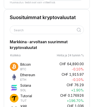
Huomautus: tiedot ovat vain viitteellisiä.
Suosituimmat kryptovaluutat
Search
Markkina-arvoltaan suurimmat
kryptovaluutat
Kolikko
Hinta ja 24 tunnin %
CHF
64,890.00
Bitcoin
-0.10%
BTC
CHF
1,915.97
Ethereum
-0.10%
ETH
CHF
76.29
Solana
+1.90%
SOL
CHF
0.176926
Tutorial
+196.70%
TUT
CHF
1.036
XRP