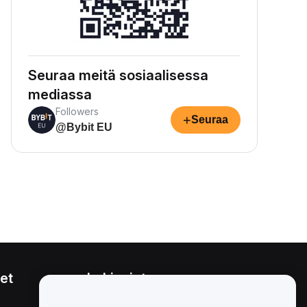
Seuraa meitä sosiaalisessa
mediassa
Followers
+
Seuraa
@Bybit EU
et
Lakiasiat
Eturistiriitapolitiikka