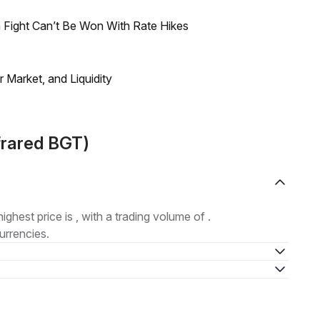
 Fight Can’t Be Won With Rate Hikes
Market, and Liquidity
nfrared BGT)
highest price is , with a trading volume of .
urrencies.