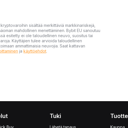
yptovaroihin sisältää merkittäviä markkinariskejä,
 pääoman mahdollinen menettäminen. Bybit EU sanoutuu
ssä esitetty ei ole taloudellinen neuvo, suositus tai
varoja. Käyttäjien tulee arvioida taloudellinen
ultoimaan ammattimaisia neuvojia. Saat kattavan
moittaminen
ja
käyttöehdot
.
lut
Tuki
Tuotte
ick Buy
Lähetä tapaus
Kauppa