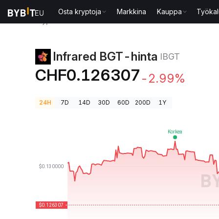
Osta kryptoja
Markkina
Kauppa
Työkal
Kryptohinnat
Infrared BGT-hinta IBGT
Infrared BGT-hinta
IBGT
CHF0.126307
-2.99%
24H
7D
14D
30D
60D
200D
1Y