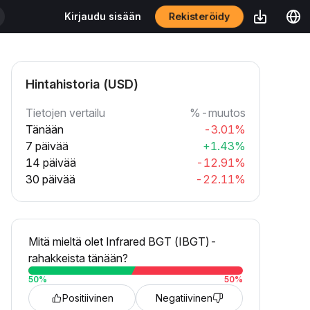
Rekisteröidy
Kirjaudu sisään
Hintahistoria (USD)
Tietojen vertailu
%-muutos
Tänään
-3.01%
7 päivää
+1.43%
14 päivää
-12.91%
30 päivää
-22.11%
Mitä mieltä olet Infrared BGT (IBGT)-
rahakkeista tänään?
50
%
50
%
Positiivinen
Negatiivinen