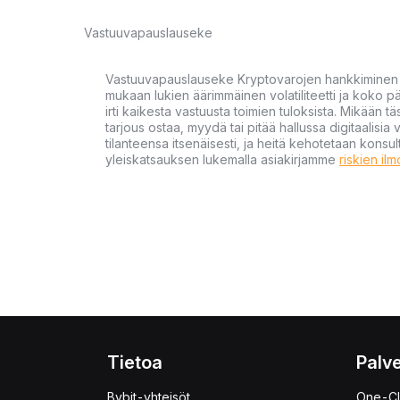
Vastuuvapauslauseke
Vastuuvapauslauseke Kryptovarojen hankkiminen kr
mukaan lukien äärimmäinen volatiliteetti ja koko
irti kaikesta vastuusta toimien tuloksista. Mikään tä
tarjous ostaa, myydä tai pitää hallussa digitaalisia 
tilanteensa itsenäisesti, ja heitä kehotetaan kons
yleiskatsauksen lukemalla asiakirjamme
riskien il
Tietoa
Palve
Bybit-yhteisöt
One-Cl