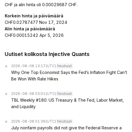
CHF ja alin hinta oli 0.00029687 CHF.
Korkein hinta ja päivämäärä
CHF0.02787477 Nov 17, 2024
Alin hinta ja päivämäärä
CHF0.00015242 Apr 5, 2026
Uutiset kolikosta Injective Quants
2026-08-08 13:17
(UTC)
Neutraali
Why One Top Economist Says the Fed’s Inflation Fight Can’t
Be Won With Rate Hikes
2026-08-08 03:01
(UTC)
Neutraali
TBL Weekly #180: US Treasury & The Fed, Labor Market,
and Liquidity
2026-08-08 01:39
(UTC)
Neutraali
July nonfarm payrolls did not give the Federal Reserve a