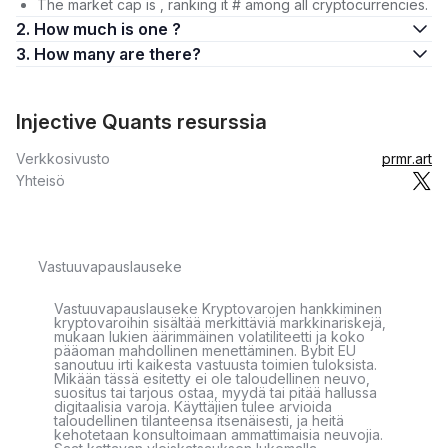
The market cap is , ranking it # among all cryptocurrencies.
2. How much is one ?
3. How many are there?
Injective Quants resurssia
Verkkosivusto
prmr.art
Yhteisö
Vastuuvapauslauseke
Vastuuvapauslauseke Kryptovarojen hankkiminen
kryptovaroihin sisältää merkittäviä markkinariskejä,
mukaan lukien äärimmäinen volatiliteetti ja koko
pääoman mahdollinen menettäminen. Bybit EU
sanoutuu irti kaikesta vastuusta toimien tuloksista.
Mikään tässä esitetty ei ole taloudellinen neuvo,
suositus tai tarjous ostaa, myydä tai pitää hallussa
digitaalisia varoja. Käyttäjien tulee arvioida
taloudellinen tilanteensa itsenäisesti, ja heitä
kehotetaan konsultoimaan ammattimaisia neuvojia.