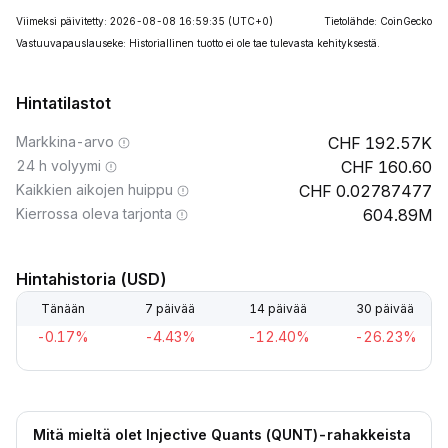
Viimeksi päivitetty: 2026-08-08 16:59:35
(UTC+0)
Tietolähde: CoinGecko
Vastuuvapauslauseke: Historiallinen tuotto ei ole tae tulevasta kehityksestä.
Hintatilastot
Markkina-arvo
192.57K
24 h volyymi
160.60
Kaikkien aikojen huippu
0.02787477
Kierrossa oleva tarjonta
604.89M
Hintahistoria (USD)
Tänään
7 päivää
14 päivää
30 päivää
-0.17%
-4.43%
-12.40%
-26.23%
Mitä mieltä olet Injective Quants (QUNT)-rahakkeista