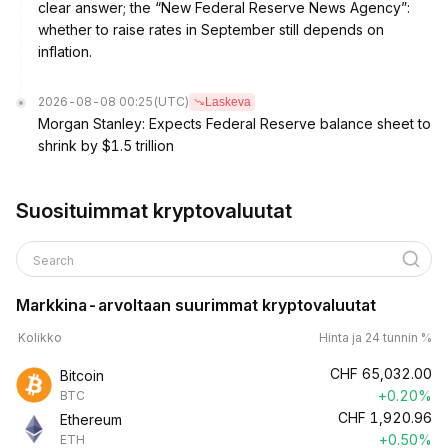
clear answer; the “New Federal Reserve News Agency”:
whether to raise rates in September still depends on
inflation.
2026-08-08 00:25
(UTC)
Laskeva
Morgan Stanley: Expects Federal Reserve balance sheet to
shrink by $1.5 trillion
Suosituimmat kryptovaluutat
Search
Markkina-arvoltaan suurimmat kryptovaluutat
Kolikko
Hinta ja 24 tunnin %
CHF
65,032.00
Bitcoin
+0.20%
BTC
CHF
1,920.96
Ethereum
+0.50%
ETH