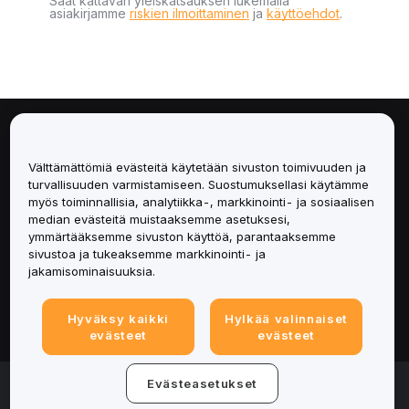
Saat kattavan yleiskatsauksen lukemalla
asiakirjamme
riskien ilmoittaminen
ja
käyttöehdot
.
Tietoa
Välttämättömiä evästeitä käytetään sivuston toimivuuden ja
Palvelut
turvallisuuden varmistamiseen. Suostumuksellasi käytämme
myös toiminnallisia, analytiikka-, markkinointi- ja sosiaalisen
median evästeitä muistaaksemme asetuksesi,
Tuki
ymmärtääksemme sivuston käyttöä, parantaaksemme
sivustoa ja tukeaksemme markkinointi- ja
Tuotteet
jakamisominaisuuksia.
Lakiasiat
Hyväksy kaikki
Hylkää valinnaiset
evästeet
evästeet
© 2025-2026 Bybit.eu. All rights reserved.
Evästeasetukset