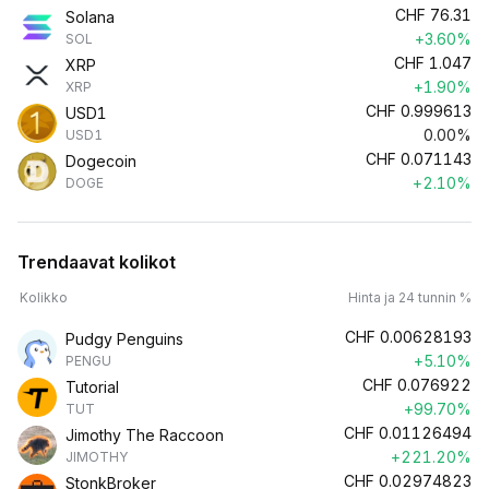
CHF
76.31
Solana
+3.60%
SOL
CHF
1.047
XRP
+1.90%
XRP
CHF
0.999613
USD1
0.00%
USD1
CHF
0.071143
Dogecoin
+2.10%
DOGE
Trendaavat kolikot
Kolikko
Hinta ja 24 tunnin %
CHF
0.00628193
Pudgy Penguins
+5.10%
PENGU
CHF
0.076922
Tutorial
+99.70%
TUT
CHF
0.01126494
Jimothy The Raccoon
+221.20%
JIMOTHY
CHF
0.02974823
StonkBroker