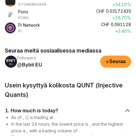
+54.10%
STONKBROKER
CHF
0.03172435
Pons
+16.70%
PONS
CHF
0.091128
Pi Network
+3.40%
PI
Seuraa meitä sosiaalisessa mediassa
Followers
+
Seuraa
@Bybit EU
Usein kysyttyä kolikosta QUNT (Injective
Quants)
1. How much is today?
As of , () is trading at .
In the last 24 hours, the lowest price is , and the highest
price is , with a trading volume of .