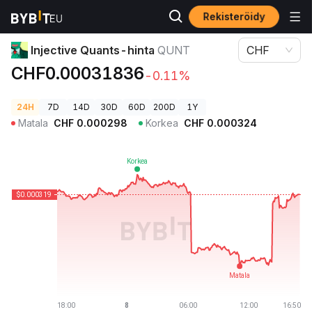
Rekisteröidy
Kryptohinnat
Injective Quants-hinta QUNT
Injective Quants-hinta
QUNT
CHF
CHF0.00031836
-0.11%
24H
7D
14D
30D
60D
200D
1Y
Matala
CHF
0.000298
Korkea
CHF
0.000324