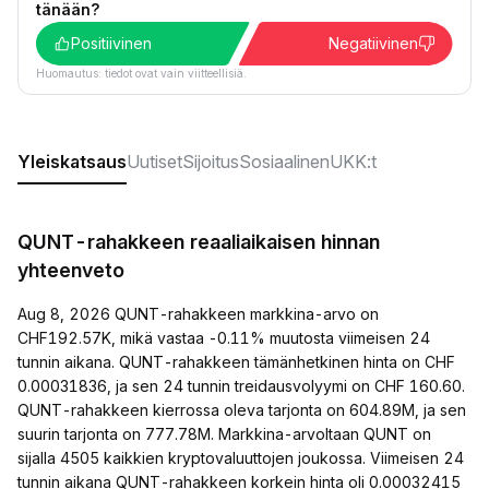
tänään?
Positiivinen
Negatiivinen
Huomautus: tiedot ovat vain viitteellisiä.
Yleiskatsaus
Uutiset
Sijoitus
Sosiaalinen
UKK:t
QUNT-rahakkeen reaaliaikaisen hinnan
yhteenveto
Aug 8, 2026 QUNT-rahakkeen markkina-arvo on
CHF192.57K, mikä vastaa -0.11% muutosta viimeisen 24
tunnin aikana. QUNT-rahakkeen tämänhetkinen hinta on CHF
0.00031836, ja sen 24 tunnin treidausvolyymi on CHF 160.60.
QUNT-rahakkeen kierrossa oleva tarjonta on 604.89M, ja sen
suurin tarjonta on 777.78M. Markkina-arvoltaan QUNT on
sijalla 4505 kaikkien kryptovaluuttojen joukossa. Viimeisen 24
tunnin aikana QUNT-rahakkeen korkein hinta oli 0.00032415