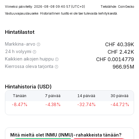
Viimeksi päivitetty: 2026-08-08 09:40:57
(UTC+0)
Tietolähde: CoinGecko
Vastuuvapauslauseke: Historiallinen tuotto ei ole tae tulevasta kehityksestä.
Hintatilastot
Markkina-arvo
40.39K
24 h volyymi
2.42K
Kaikkien aikojen huippu
0.0014779
Kierrossa oleva tarjonta
966.95M
Hintahistoria (USD)
Tänään
7 päivää
14 päivää
30 päivää
-8.47%
-4.38%
-32.74%
-44.72%
Mitä mieltä olet INMU (INMU)-rahakkeista tänään?