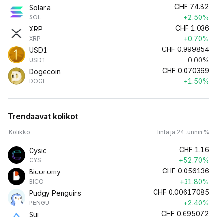
CHF
74.82
Solana
+2.50%
SOL
CHF
1.036
XRP
+0.70%
XRP
CHF
0.999854
USD1
0.00%
USD1
CHF
0.070369
Dogecoin
+1.50%
DOGE
Trendaavat kolikot
Kolikko
Hinta ja 24 tunnin %
CHF
1.16
Cysic
+52.70%
CYS
CHF
0.056136
Biconomy
+31.80%
BICO
CHF
0.00617085
Pudgy Penguins
+2.40%
PENGU
CHF
0.695072
Sui