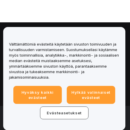
Tietoa
Välttämättömiä evästeitä käytetään sivuston toimivuuden ja
Palvelut
turvallisuuden varmistamiseen. Suostumuksellasi käytämme
myös toiminnallisia, analytiikka-, markkinointi- ja sosiaalisen
median evästeitä muistaaksemme asetuksesi,
Tuki
ymmärtääksemme sivuston käyttöä, parantaaksemme
sivustoa ja tukeaksemme markkinointi- ja
Tuotteet
jakamisominaisuuksia.
Lakiasiat
Hyväksy kaikki
Hylkää valinnaiset
evästeet
evästeet
© 2025-2026 Bybit.eu. Kaikki oikeudet pidätetään.
Evästeasetukset
Palveluehdot
|
Tietosuojaehdot
|
Yritystiedot
(Impressum)
|
Evästeasetukset