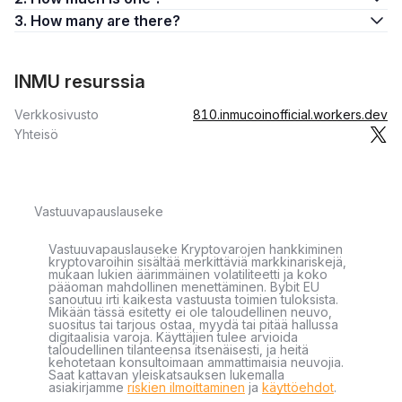
3. How many are there?
INMU resurssia
Verkkosivusto
810.inmucoinofficial.workers.dev
Yhteisö
Vastuuvapauslauseke
Vastuuvapauslauseke Kryptovarojen hankkiminen
kryptovaroihin sisältää merkittäviä markkinariskejä,
mukaan lukien äärimmäinen volatiliteetti ja koko
pääoman mahdollinen menettäminen. Bybit EU
sanoutuu irti kaikesta vastuusta toimien tuloksista.
Mikään tässä esitetty ei ole taloudellinen neuvo,
suositus tai tarjous ostaa, myydä tai pitää hallussa
digitaalisia varoja. Käyttäjien tulee arvioida
taloudellinen tilanteensa itsenäisesti, ja heitä
kehotetaan konsultoimaan ammattimaisia neuvojia.
Saat kattavan yleiskatsauksen lukemalla
asiakirjamme
riskien ilmoittaminen
ja
käyttöehdot
.