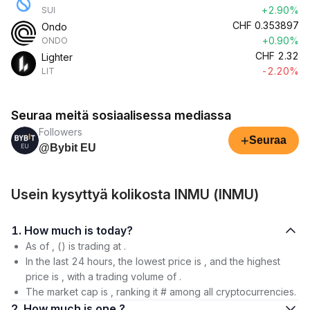
+2.90%
SUI
CHF
0.353897
Ondo
+0.90%
ONDO
CHF
2.32
Lighter
-2.20%
LIT
Seuraa meitä sosiaalisessa mediassa
Followers
+
Seuraa
@Bybit EU
Usein kysyttyä kolikosta INMU (INMU)
1. How much is today?
As of , () is trading at .
In the last 24 hours, the lowest price is , and the highest
price is , with a trading volume of .
The market cap is , ranking it # among all cryptocurrencies.
2. How much is one ?