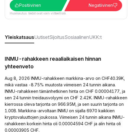
Positiivinen
Negatiivinen
Huomautus: tiedot ovat vain viitteellisiä.
Yleiskatsaus
Uutiset
Sijoitus
Sosiaalinen
UKK:t
INMU-rahakkeen reaaliaikaisen hinnan
yhteenveto
Aug 8, 2026 INMU-rahakkeen markkina-arvo on CHF40.39K,
mikä vastaa -8.75% muutosta viimeisen 24 tunnin aikana.
INMU-rahakkeen tämänhetkinen hinta on CHF 0.00004177, ja
sen 24 tunnin treidausvolyymi on CHF 2.42K. INMU-rahakkeen
kierrossa oleva tarjonta on 966.95M, ja sen suurin tarjonta on
1.00B. Markkina-arvoltaan INMU on sijalla 6970 kaikkien
kryptovaluuttojen joukossa. Viimeisen 24 tunnin aikana INMU-
rahakkeen korkein hinta oli 0.00004594 CHF ja alin hinta oli
0.00003905 CHF.