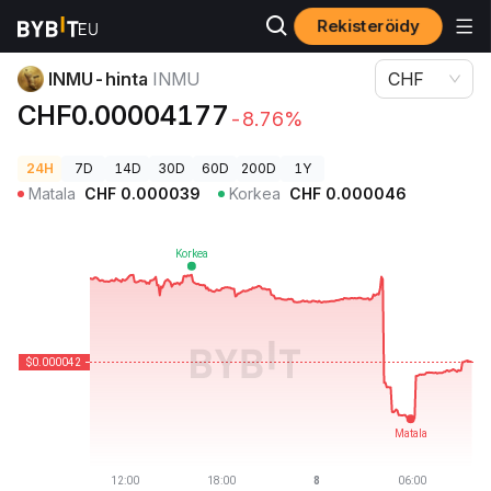
Rekisteröidy
Kryptohinnat
INMU-hinta INMU
INMU-hinta
INMU
CHF
CHF0.00004177
-8.76%
24H
7D
14D
30D
60D
200D
1Y
Matala
CHF
0.000039
Korkea
CHF
0.000046