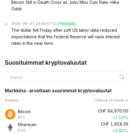
Bitcoin Still in Death Cross as Jobs Miss Cuts Rate-Hike
Odds
2026-08-07 19:45
(UTC)
nouseva
The dollar fell Friday after soft US labor data reduced
expectations that the Federal Reserve will raise interest
rates in the near term.
Suosituimmat kryptovaluutat
Search
Markkina-arvoltaan suurimmat kryptovaluutat
Kolikko
Hinta ja 24 tunnin %
CHF
64,970.00
Bitcoin
+1.10%
BTC
CHF
1,918.39
Ethereum
+0.80%
ETH