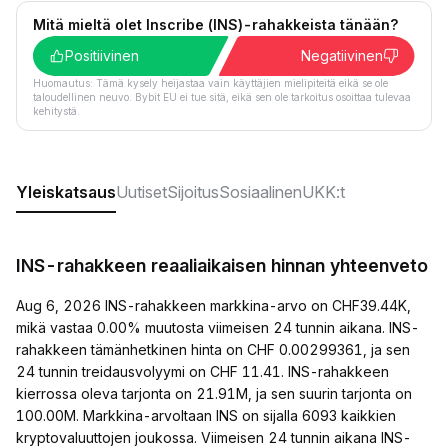
Mitä mieltä olet Inscribe (INS)-rahakkeista tänään?
Positiivinen
Negatiivinen
Huomautus: Tämä kysely heijastaa vain käyttäjien mielipiteitä eikä se ole
taloudellinen neuvo. Bybit EU ei tue sitä, eikä sen ole tarkoitus osoittaa tulevaa
kehitystä.
Yleiskatsaus
Uutiset
Sijoitus
Sosiaalinen
UKK:t
INS-rahakkeen reaaliaikaisen hinnan yhteenveto
Aug 6, 2026 INS-rahakkeen markkina-arvo on CHF39.44K,
mikä vastaa 0.00% muutosta viimeisen 24 tunnin aikana. INS-
rahakkeen tämänhetkinen hinta on CHF 0.00299361, ja sen
24 tunnin treidausvolyymi on CHF 11.41. INS-rahakkeen
kierrossa oleva tarjonta on 21.91M, ja sen suurin tarjonta on
100.00M. Markkina-arvoltaan INS on sijalla 6093 kaikkien
kryptovaluuttojen joukossa. Viimeisen 24 tunnin aikana INS-