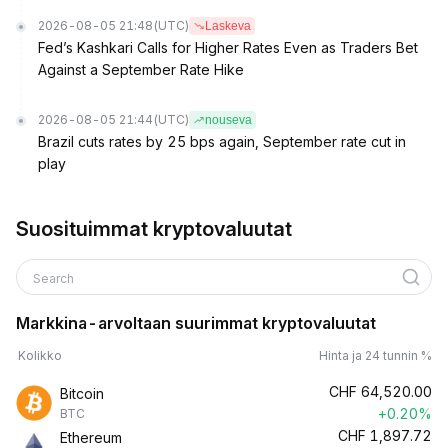
2026-08-05 21:48
(UTC)
Laskeva
Fed’s Kashkari Calls for Higher Rates Even as Traders Bet
Against a September Rate Hike
2026-08-05 21:44
(UTC)
nouseva
Brazil cuts rates by 25 bps again, September rate cut in
play
Suosituimmat kryptovaluutat
Search
Markkina-arvoltaan suurimmat kryptovaluutat
Kolikko
Hinta ja 24 tunnin %
CHF
64,520.00
Bitcoin
+0.20%
BTC
CHF
1,897.72
Ethereum