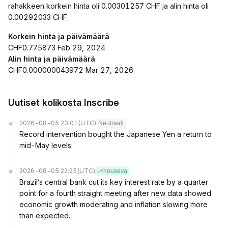
rahakkeen korkein hinta oli 0.00301257 CHF ja alin hinta oli
0.00292033 CHF.
Korkein hinta ja päivämäärä
CHF0.775873 Feb 29, 2024
Alin hinta ja päivämäärä
CHF0.000000043972 Mar 27, 2026
Uutiset kolikosta Inscribe
2026-08-05 23:01
(UTC)
Neutraali
Record intervention bought the Japanese Yen a return to
mid-May levels.
2026-08-05 22:25
(UTC)
nouseva
Brazil’s central bank cut its key interest rate by a quarter
point for a fourth straight meeting after new data showed
economic growth moderating and inflation slowing more
than expected.