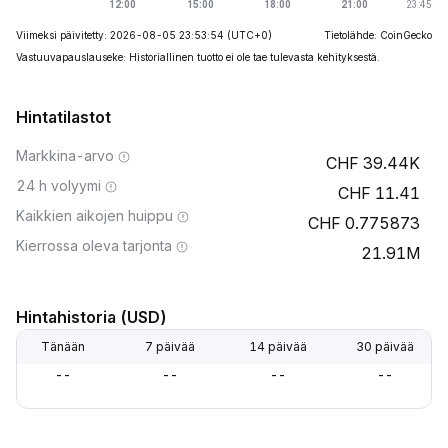
Viimeksi päivitetty: 2026-08-05 23:53:54
(UTC+0)
Tietolähde: CoinGecko
Vastuuvapauslauseke: Historiallinen tuotto ei ole tae tulevasta kehityksestä.
Hintatilastot
Markkina-arvo
39.44K
24 h volyymi
11.41
Kaikkien aikojen huippu
0.775873
Kierrossa oleva tarjonta
21.91M
Hintahistoria (USD)
Tänään
7 päivää
14 päivää
30 päivää
--
--
--
--