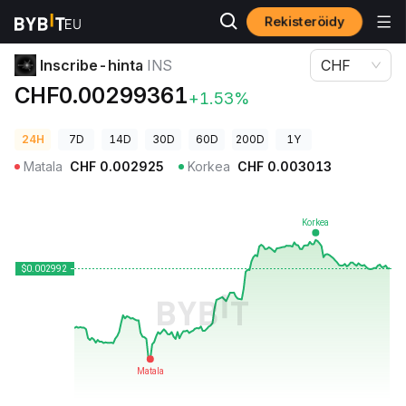
Rekisteröidy
Kryptohinnat
Inscribe-hinta INS
Inscribe-hinta
INS
CHF
CHF0.00299361
+1.53%
24H
7D
14D
30D
60D
200D
1Y
Matala
CHF
0.002925
Korkea
CHF
0.003013