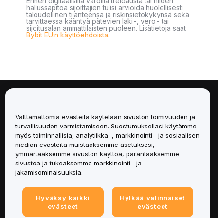
Ennen digitaalisilla varoilla treidausta tai niiden
hallussapitoa sijoittajien tulisi arvioida huolellisesti
taloudellinen tilanteensa ja riskinsietokykynsä sekä
tarvittaessa kääntyä pätevien laki-, vero- tai
sijoitusalan ammattilaisten puoleen. Lisätietoja saat
Bybit EU:n käyttöehdoista
.
Tietoa
Välttämättömiä evästeitä käytetään sivuston toimivuuden ja
Palvelut
turvallisuuden varmistamiseen. Suostumuksellasi käytämme
myös toiminnallisia, analytiikka-, markkinointi- ja sosiaalisen
median evästeitä muistaaksemme asetuksesi,
Tuki
ymmärtääksemme sivuston käyttöä, parantaaksemme
sivustoa ja tukeaksemme markkinointi- ja
Tuotteet
jakamisominaisuuksia.
Lakiasiat
Hyväksy kaikki
Hylkää valinnaiset
evästeet
evästeet