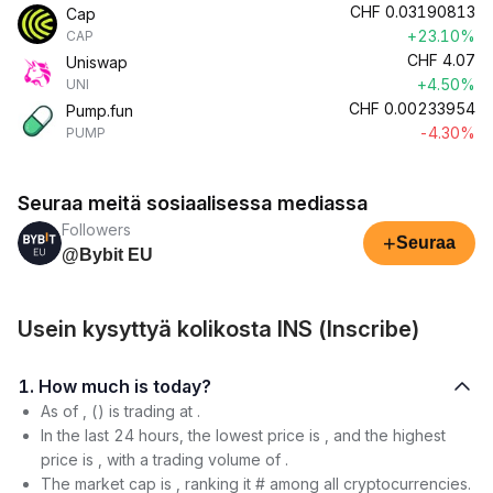
CHF
0.03190813
Cap
+23.10%
CAP
CHF
4.07
Uniswap
+4.50%
UNI
CHF
0.00233954
Pump.fun
-4.30%
PUMP
Seuraa meitä sosiaalisessa mediassa
Followers
+
Seuraa
@Bybit EU
Usein kysyttyä kolikosta INS (Inscribe)
1. How much is today?
As of , () is trading at .
In the last 24 hours, the lowest price is , and the highest
price is , with a trading volume of .
The market cap is , ranking it # among all cryptocurrencies.