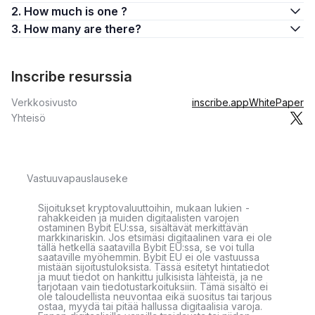
2. How much is one ?
3. How many are there?
Inscribe resurssia
Verkkosivusto
inscribe.app
WhitePaper
Yhteisö
Vastuuvapauslauseke
Sijoitukset kryptovaluuttoihin, mukaan lukien -
rahakkeiden ja muiden digitaalisten varojen
ostaminen Bybit EU:ssa, sisältävät merkittävän
markkinariskin. Jos etsimäsi digitaalinen vara ei ole
tällä hetkellä saatavilla Bybit EU:ssa, se voi tulla
saataville myöhemmin. Bybit EU ei ole vastuussa
mistään sijoitustuloksista. Tässä esitetyt hintatiedot
ja muut tiedot on hankittu julkisista lähteistä, ja ne
tarjotaan vain tiedotustarkoituksiin. Tämä sisältö ei
ole taloudellista neuvontaa eikä suositus tai tarjous
ostaa, myydä tai pitää hallussa digitaalisia varoja.