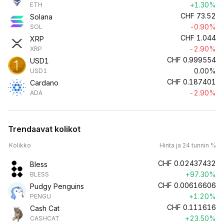
+1.30%
ETH
CHF
73.52
Solana
-0.90%
SOL
CHF
1.044
XRP
-2.90%
XRP
CHF
0.999554
USD1
0.00%
USD1
CHF
0.187401
Cardano
-2.90%
ADA
Trendaavat kolikot
Kolikko
Hinta ja 24 tunnin %
CHF
0.02437432
Bless
+97.30%
BLESS
CHF
0.00616606
Pudgy Penguins
+1.20%
PENGU
CHF
0.111616
Cash Cat
+23.50%
CASHCAT