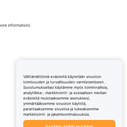
more information)
.
Välttämättömiä evästeitä käytetään sivuston
toimivuuden ja turvallisuuden varmistamiseen.
Suostumuksellasi käytämme myös toiminnallisia,
analytiikka-, markkinointi- ja sosiaalisen median
evästeitä muistaaksemme asetuksesi,
ymmärtääksemme sivuston käyttöä,
parantaaksemme sivustoa ja tukeaksemme
markkinointi- ja jakamisominaisuuksia.
Hyväksy kaikki evästeet