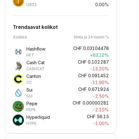
0.00%
USD1
Trendaavat kolikot
Kolikko
Hinta ja 24 tunnin %
CHF
0.03104478
Hashflow
+63.10%
HFT
CHF
0.102287
Cash Cat
-13.20%
CASHCAT
CHF
0.091452
Canton
-11.90%
CC
CHF
0.671924
Sui
-2.50%
SUI
CHF
0.00000281
Pepe
-2.10%
PEPE
CHF
56.15
Hyperliquid
-1.00%
HYPE