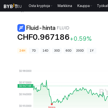
Osta kryptoja
Markkina
Kauppa
Työkal
Kryptohinnat
Fluid-hinta FLUID
Fluid-hinta
FLUID
CHF0.967186
+0.59%
24H
7D
14D
30D
60D
200D
1Y