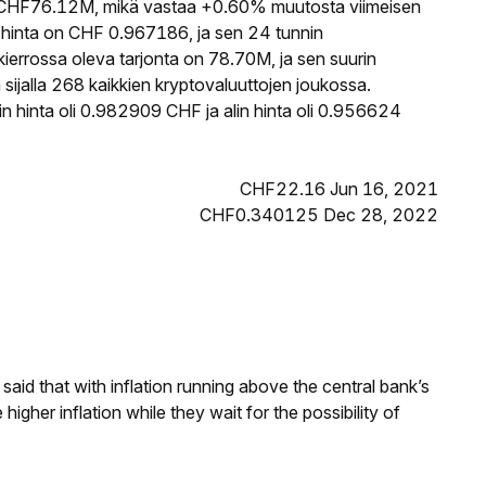
CHF76.12M, mikä vastaa +0.60% muutosta viimeisen
hinta on CHF 0.967186, ja sen 24 tunnin
rrossa oleva tarjonta on 78.70M, ja sen suurin
ijalla 268 kaikkien kryptovaluuttojen joukossa.
 hinta oli 0.982909 CHF ja alin hinta oli 0.956624
CHF22.16 Jun 16, 2021
CHF0.340125 Dec 28, 2022
aid that with inflation running above the central bank’s
igher inflation while they wait for the possibility of