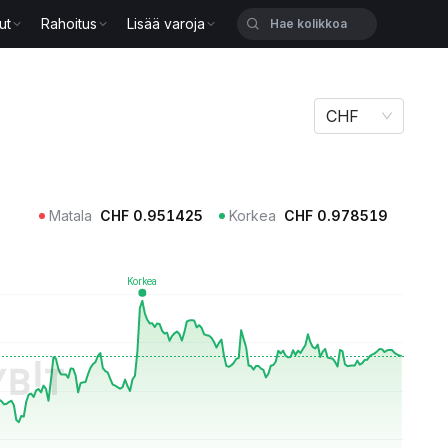
ut
Rahoitus
Lisää varoja
CHF
Matala
CHF
0.951425
Korkea
CHF
0.978519