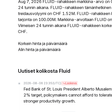
Aug 7, 2026 FLUID-rahakkeen markkina-arvo on 
24 tunnin aikana. FLUID-rahakkeen tämänhetkinen 
treidausvolyymi on CHF 1.52M. FLUID-rahakkeen kie
tarjonta on 100.00M. Markkina-arvoltaan FLUID on s
Viimeisen 24 tunnin aikana FLUID-rahakkeen korkein
CHF.
Korkein hinta ja päivämäärä
Alin hinta ja päivämäärä
Uutiset kolikosta Fluid
2026-08-06 23:35
(UTC)
Laskeva
Fed Bank of St. Louis President Alberto Musalem s
2% target, policymakers cannot afford to tolerate h
stronger productivity growth.