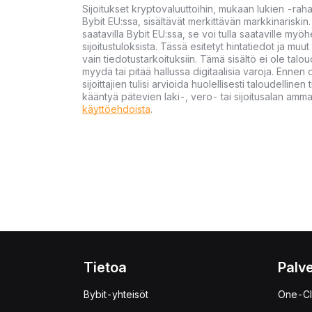
Sijoitukset kryptovaluuttoihin, mukaan lukien -rah
Bybit EU:ssa, sisältävät merkittävän markkinariskin. 
saatavilla Bybit EU:ssa, se voi tulla saataville my
sijoitustuloksista. Tässä esitetyt hintatiedot ja muut 
vain tiedotustarkoituksiin. Tämä sisältö ei ole talou
myydä tai pitää hallussa digitaalisia varoja. Ennen di
sijoittajien tulisi arvioida huolellisesti taloudellin
kääntyä pätevien laki-, vero- tai sijoitusalan ammat
käyttöehdoista
.
Tietoa
Palve
Bybit-yhteisöt
One-Cl