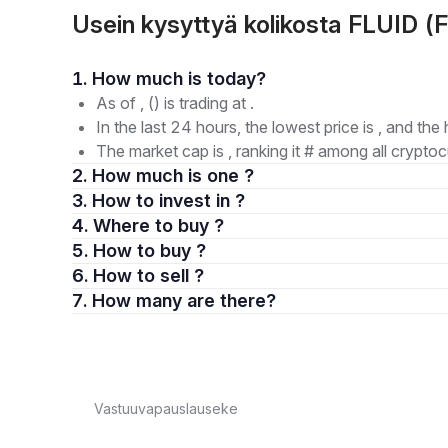
Usein kysyttyä kolikosta FLUID (F
1. How much is today?
As of , () is trading at .
In the last 24 hours, the lowest price is , and the 
The market cap is , ranking it # among all cryptoc
2. How much is one ?
3. How to invest in ?
4. Where to buy ?
5. How to buy ?
6. How to sell ?
7. How many are there?
Vastuuvapauslauseke