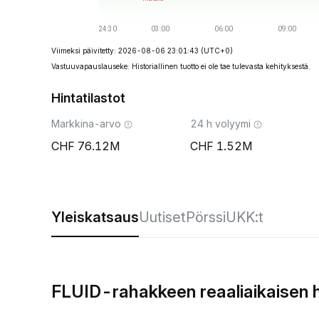
Viimeksi päivitetty: 2026-08-06 23:01:43
(UTC+0)
Vastuuvapauslauseke: Historiallinen tuotto ei ole tae tulevasta kehityksestä.
Hintatilastot
Markkina-arvo
24 h volyymi
76.12M
1.52M
Yleiskatsaus
Uutiset
Pörssi
UKK:t
FLUID-rahakkeen reaaliaikaisen 