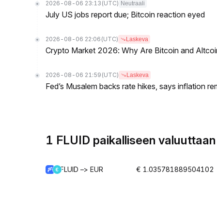
2026-08-06 23:13
(UTC)
Neutraali
July US jobs report due; Bitcoin reaction eyed
2026-08-06 22:06
(UTC)
Laskeva
Crypto Market 2026: Why Are Bitcoin and Altcoins
2026-08-06 21:59
(UTC)
Laskeva
Fed’s Musalem backs rate hikes, says inflation re
1 FLUID paikalliseen valuuttaan
FLUID –> EUR
€ 1.035781889504102