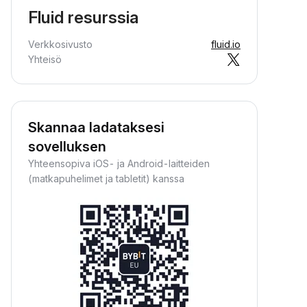
Fluid resurssia
Verkkosivusto
fluid.io
Yhteisö
Skannaa ladataksesi
sovelluksen
Yhteensopiva iOS- ja Android-laitteiden
(matkapuhelimet ja tabletit) kanssa