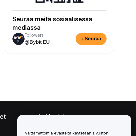
Seuraa meitä sosiaalisessa
mediassa
Followers
+
Seuraa
@Bybit EU
et
Lakiasiat
Eturistiriitapolitiikka
Välttämättömiä evästeitä käytetään sivuston