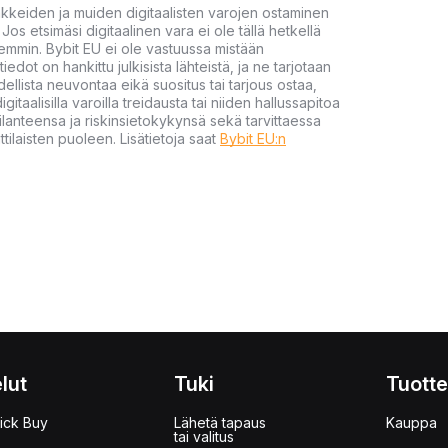
akkeiden ja muiden digitaalisten varojen ostaminen
Jos etsimäsi digitaalinen vara ei ole tällä hetkellä
öhemmin. Bybit EU ei ole vastuussa mistään
tiedot on hankittu julkisista lähteistä, ja ne tarjotaan
dellista neuvontaa eikä suositus tai tarjous ostaa,
gitaalisilla varoilla treidausta tai niiden hallussapitoa
en tilanteensa ja riskinsietokykynsä sekä tarvittaessa
tilaisten puoleen. Lisätietoja saat
Bybit EU:n
lut
Tuki
Tuotte
ick Buy
Lähetä tapaus
Kauppa
tai valitus