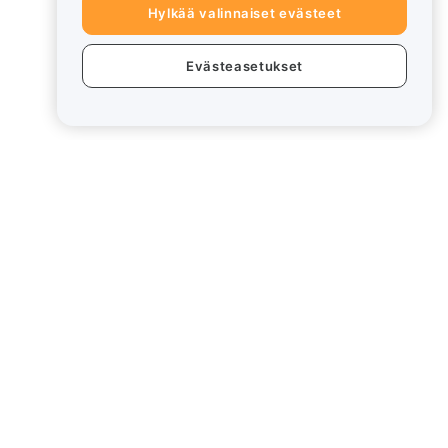
Hylkää valinnaiset evästeet
Evästeasetukset
eet
Lakiasiat
Eturistiriitapolitiikka
Yhteenveto säilytys- ja
hallinnointikäytännöstä
rd
ESG-tiedot
Crypto-Asset White Papers