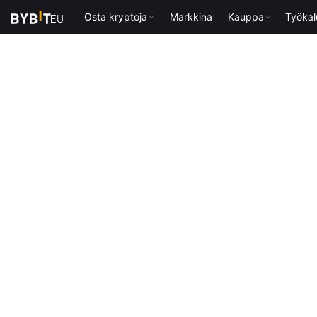
Osta kryptoja
Markkina
Kauppa
Työkal