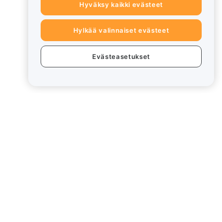
Hyväksy kaikki evästeet
Hylkää valinnaiset evästeet
Evästeasetukset
eet
Lakiasiat
Eturistiriitapolitiikka
Yhteenveto säilytys- ja
hallinnointikäytännöstä
rd
ESG-tiedot