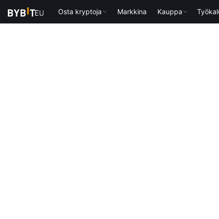
Osta kryptoja
Markkina
Kauppa
Työkal