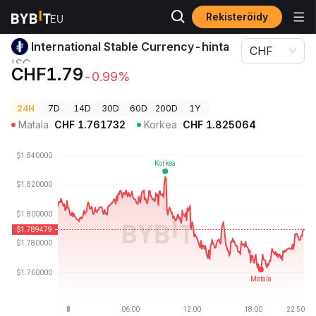
Rekisteröidy
Kryptohinnat
International Stable Currency-hinta ISC
International Stable Currency-hinta
CHF
ISC
CHF1.79
-0.99%
24H
7D
14D
30D
60D
200D
1Y
Matala
CHF
1.761732
Korkea
CHF
1.825064