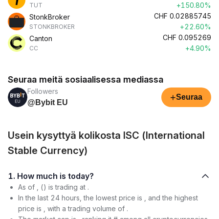
+150.80%
TUT
CHF
0.02885745
StonkBroker
+22.60%
STONKBROKER
CHF
0.095269
Canton
+4.90%
CC
Seuraa meitä sosiaalisessa mediassa
Followers
+
Seuraa
@Bybit EU
Usein kysyttyä kolikosta ISC (International
Stable Currency)
1. How much is today?
As of , () is trading at .
In the last 24 hours, the lowest price is , and the highest
price is , with a trading volume of .