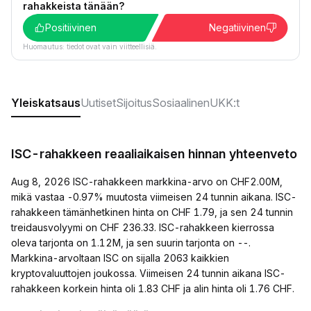
rahakkeista tänään?
Positiivinen
Negatiivinen
Huomautus: tiedot ovat vain viitteellisiä.
Yleiskatsaus
Uutiset
Sijoitus
Sosiaalinen
UKK:t
ISC-rahakkeen reaaliaikaisen hinnan yhteenveto
Aug 8, 2026 ISC-rahakkeen markkina-arvo on CHF2.00M,
mikä vastaa -0.97% muutosta viimeisen 24 tunnin aikana. ISC-
rahakkeen tämänhetkinen hinta on CHF 1.79, ja sen 24 tunnin
treidausvolyymi on CHF 236.33. ISC-rahakkeen kierrossa
oleva tarjonta on 1.12M, ja sen suurin tarjonta on --.
Markkina-arvoltaan ISC on sijalla 2063 kaikkien
kryptovaluuttojen joukossa. Viimeisen 24 tunnin aikana ISC-
rahakkeen korkein hinta oli 1.83 CHF ja alin hinta oli 1.76 CHF.