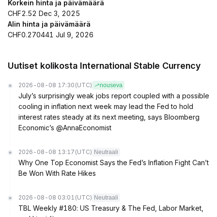
Korkein hinta ja päivämäärä
CHF2.52 Dec 3, 2025
Alin hinta ja päivämäärä
CHF0.270441 Jul 9, 2026
Uutiset kolikosta International Stable Currency
2026-08-08 17:30
(UTC)
nouseva
July’s surprisingly weak jobs report coupled with a possible
cooling in inflation next week may lead the Fed to hold
interest rates steady at its next meeting, says Bloomberg
Economic’s @AnnaEconomist
2026-08-08 13:17
(UTC)
Neutraali
Why One Top Economist Says the Fed’s Inflation Fight Can’t
Be Won With Rate Hikes
2026-08-08 03:01
(UTC)
Neutraali
TBL Weekly #180: US Treasury & The Fed, Labor Market,