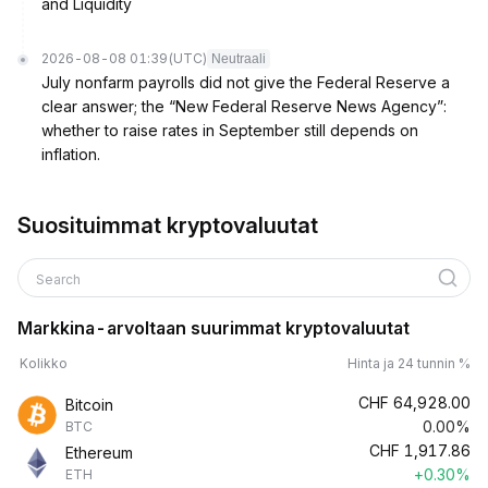
and Liquidity
2026-08-08 01:39
(UTC)
Neutraali
July nonfarm payrolls did not give the Federal Reserve a
clear answer; the “New Federal Reserve News Agency”:
whether to raise rates in September still depends on
inflation.
Suosituimmat kryptovaluutat
Search
Markkina-arvoltaan suurimmat kryptovaluutat
Kolikko
Hinta ja 24 tunnin %
CHF
64,928.00
Bitcoin
0.00%
BTC
CHF
1,917.86
Ethereum
+0.30%
ETH