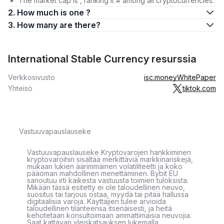
The market cap is , ranking it # among all cryptocurrencies.
2. How much is one ?
3. How many are there?
International Stable Currency resurssia
Verkkosivusto
isc.money
WhitePaper
Yhteisö
tiktok.com
Vastuuvapauslauseke
Vastuuvapauslauseke Kryptovarojen hankkiminen
kryptovaroihin sisältää merkittäviä markkinariskejä,
mukaan lukien äärimmäinen volatiliteetti ja koko
pääoman mahdollinen menettäminen. Bybit EU
sanoutuu irti kaikesta vastuusta toimien tuloksista.
Mikään tässä esitetty ei ole taloudellinen neuvo,
suositus tai tarjous ostaa, myydä tai pitää hallussa
digitaalisia varoja. Käyttäjien tulee arvioida
taloudellinen tilanteensa itsenäisesti, ja heitä
kehotetaan konsultoimaan ammattimaisia neuvojia.
Saat kattavan yleiskatsauksen lukemalla