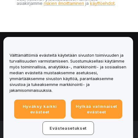
asiakirjamme
riskien ilmoittaminen
ja
käyttöehdot
.
Tietoa
Välttämättömiä evästeitä käytetään sivuston toimivuuden ja
Palvelut
turvallisuuden varmistamiseen. Suostumuksellasi käytämme
myös toiminnallisia, analytiikka-, markkinointi- ja sosiaalisen
median evästeitä muistaaksemme asetuksesi,
Tuki
ymmärtääksemme sivuston käyttöä, parantaaksemme
sivustoa ja tukeaksemme markkinointi- ja
Tuotteet
jakamisominaisuuksia.
Lakiasiat
Hyväksy kaikki
Hylkää valinnaiset
evästeet
evästeet
© 2025-2026 Bybit.eu. Kaikki oikeudet pidätetään.
Evästeasetukset
Palveluehdot
|
Tietosuojaehdot
|
Yritystiedot