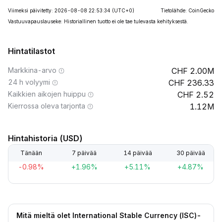
Viimeksi päivitetty: 2026-08-08 22:53:34
(UTC+0)
Tietolähde: CoinGecko
Vastuuvapauslauseke: Historiallinen tuotto ei ole tae tulevasta kehityksestä.
Hintatilastot
Markkina-arvo
2.00M
24 h volyymi
236.33
Kaikkien aikojen huippu
2.52
Kierrossa oleva tarjonta
1.12M
Hintahistoria (USD)
Tänään
7 päivää
14 päivää
30 päivää
-0.98%
+1.96%
+5.11%
+4.87%
Mitä mieltä olet International Stable Currency (ISC)-