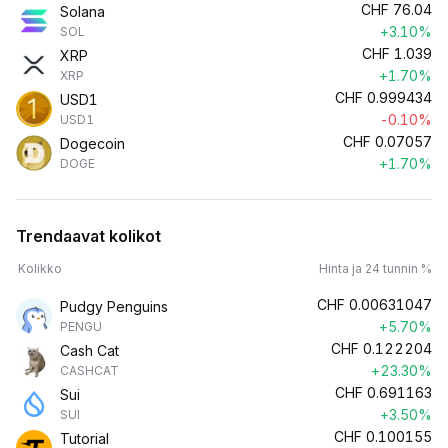
CHF
76.04
Solana
+3.10%
SOL
CHF
1.039
XRP
+1.70%
XRP
CHF
0.999434
USD1
-0.10%
USD1
CHF
0.07057
Dogecoin
+1.70%
DOGE
Trendaavat kolikot
Kolikko
Hinta ja 24 tunnin %
CHF
0.00631047
Pudgy Penguins
+5.70%
PENGU
CHF
0.122204
Cash Cat
+23.30%
CASHCAT
CHF
0.691163
Sui
+3.50%
SUI
CHF
0.100155
Tutorial