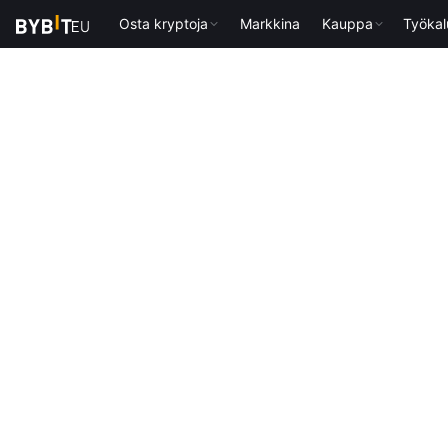
Osta kryptoja
Markkina
Kauppa
Työkal