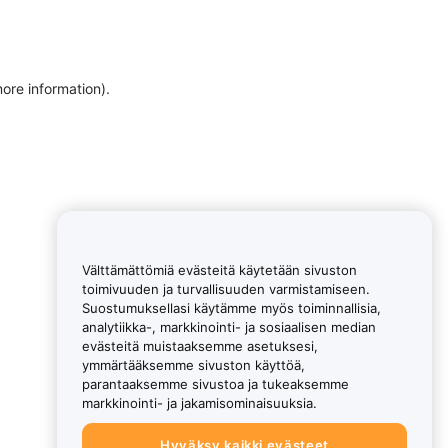
more information)
.
Välttämättömiä evästeitä käytetään sivuston
toimivuuden ja turvallisuuden varmistamiseen.
Suostumuksellasi käytämme myös toiminnallisia,
analytiikka-, markkinointi- ja sosiaalisen median
evästeitä muistaaksemme asetuksesi,
ymmärtääksemme sivuston käyttöä,
parantaaksemme sivustoa ja tukeaksemme
markkinointi- ja jakamisominaisuuksia.
Hyväksy kaikki evästeet