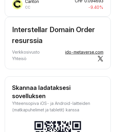
CHF
0.094693
Canton
-9.40%
CC
Interstellar Domain Order
resurssia
Verkkosivusto
ido-metaverse.com
Yhteisö
Skannaa ladataksesi
sovelluksen
Yhteensopiva iOS- ja Android-laitteiden
(matkapuhelimet ja tabletit) kanssa