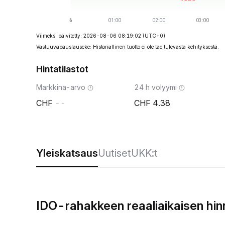
Viimeksi päivitetty: 2026-08-06 08:19:02
(UTC+0)
Vastuuvapauslauseke: Historiallinen tuotto ei ole tae tulevasta kehityksestä.
Hintatilastot
Markkina-arvo
24 h volyymi
--
4.38
Yleiskatsaus
Uutiset
UKK:t
IDO-rahakkeen reaaliaikaisen hi