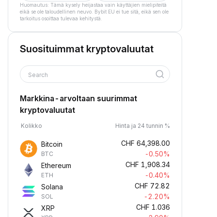
Huomautus: Tämä kysely heijastaa vain käyttäjien mielipiteitä
eikä se ole taloudellinen neuvo. Bybit EU ei tue sitä, eikä sen ole
tarkoitus osoittaa tulevaa kehitystä.
Suosituimmat kryptovaluutat
Search
Markkina-arvoltaan suurimmat
kryptovaluutat
Kolikko
Hinta ja 24 tunnin %
CHF
64,398.00
Bitcoin
-0.50%
BTC
CHF
1,908.34
Ethereum
-0.40%
ETH
CHF
72.82
Solana
-2.20%
SOL
CHF
1.036
XRP