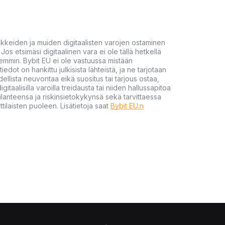
akkeiden ja muiden digitaalisten varojen ostaminen
Jos etsimäsi digitaalinen vara ei ole tällä hetkellä
öhemmin. Bybit EU ei ole vastuussa mistään
tiedot on hankittu julkisista lähteistä, ja ne tarjotaan
dellista neuvontaa eikä suositus tai tarjous ostaa,
gitaalisilla varoilla treidausta tai niiden hallussapitoa
en tilanteensa ja riskinsietokykynsä sekä tarvittaessa
tilaisten puoleen. Lisätietoja saat
Bybit EU:n