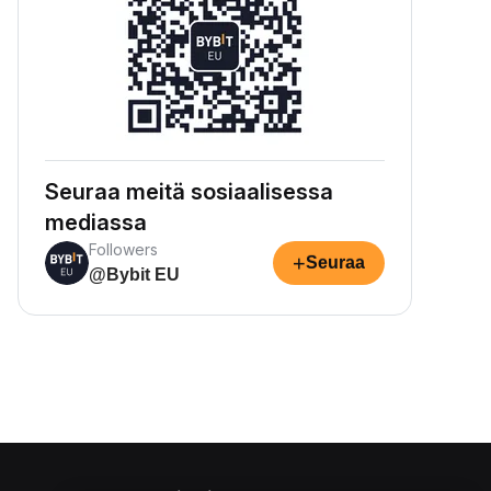
Seuraa meitä sosiaalisessa
mediassa
Followers
+
Seuraa
@Bybit EU