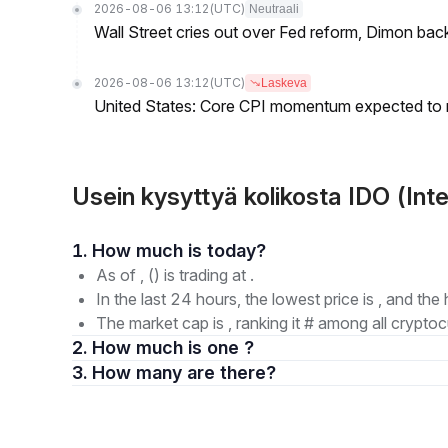
2026-08-06 13:12
(UTC)
Neutraali
Wall Street cries out over Fed reform, Dimon back
2026-08-06 13:12
(UTC)
Laskeva
United States: Core CPI momentum expected to re
Usein kysyttyä kolikosta IDO (Int
1. How much is today?
As of , () is trading at .
In the last 24 hours, the lowest price is , and the 
The market cap is , ranking it # among all cryptoc
2. How much is one ?
3. How many are there?