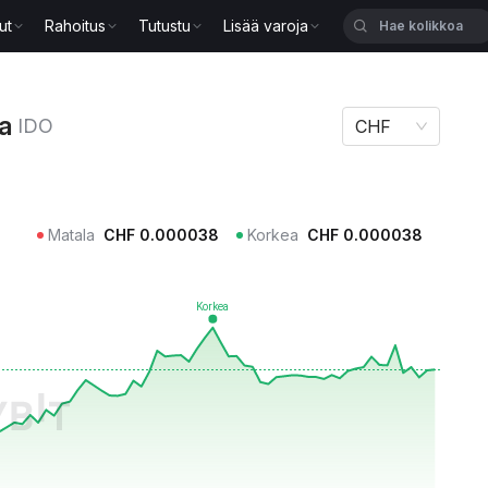
ut
Rahoitus
Tutustu
Lisää varoja
ta
IDO
CHF
Matala
CHF
0.000038
Korkea
CHF
0.000038