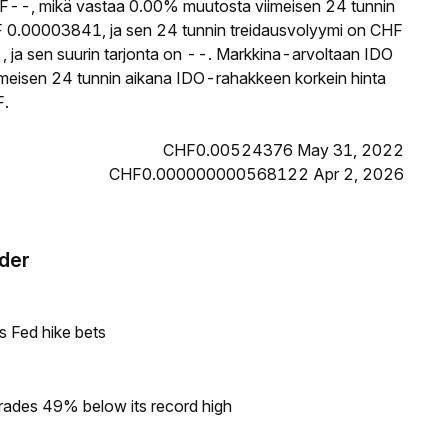
--, mikä vastaa 0.00% muutosta viimeisen 24 tunnin
 0.00003841, ja sen 24 tunnin treidausvolyymi on CHF
, ja sen suurin tarjonta on --. Markkina-arvoltaan IDO
Viimeisen 24 tunnin aikana IDO-rahakkeen korkein hinta
F.
CHF0.00524376 May 31, 2022
CHF0.000000000568122 Apr 2, 2026
rder
s Fed hike bets
rades 49% below its record high