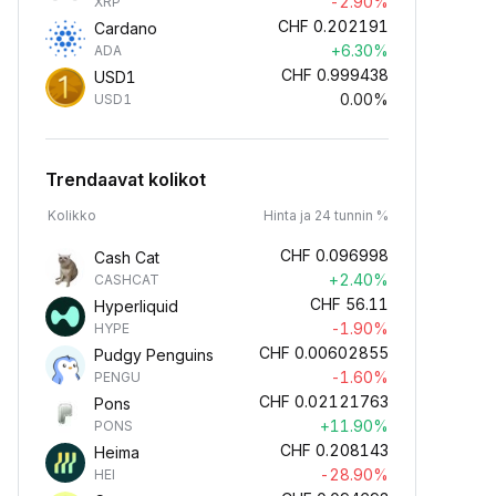
-2.90%
XRP
CHF
0.202191
Cardano
+6.30%
ADA
CHF
0.999438
USD1
0.00%
USD1
Trendaavat kolikot
Kolikko
Hinta ja 24 tunnin %
CHF
0.096998
Cash Cat
+2.40%
CASHCAT
CHF
56.11
Hyperliquid
-1.90%
HYPE
CHF
0.00602855
Pudgy Penguins
-1.60%
PENGU
CHF
0.02121763
Pons
+11.90%
PONS
CHF
0.208143
Heima
-28.90%
HEI