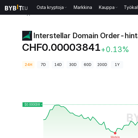
Osta kryptoja
Markkina
Kauppa
Työkal
Kryptohinnat
Interstellar Domain Order-hinta IDO
Interstellar Domain Order-hin
CHF0.00003841
+0.13%
24H
7D
14D
30D
60D
200D
1Y