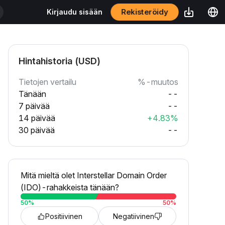
Rekisteröidy
Kirjaudu sisään
Hintahistoria (USD)
Tietojen vertailu
%-muutos
Tänään
--
7 päivää
--
14 päivää
+4.83%
30 päivää
--
Mitä mieltä olet Interstellar Domain Order
(IDO)-rahakkeista tänään?
50
%
50
%
Positiivinen
Negatiivinen