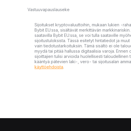
Vastuuvapauslauseke
Sijoitukset kryptovaluuttoihin, mukaan lukien -rah
Bybit EU:ssa, sisältävät merkittävän markkinariskin. 
saatavilla Bybit EU:ssa, se voi tulla saataville my
sijoitustuloksista. Tässä esitetyt hintatiedot ja muut 
vain tiedotustarkoituksiin. Tämä sisältö ei ole talou
myydä tai pitää hallussa digitaalisia varoja. Ennen di
sijoittajien tulisi arvioida huolellisesti taloudellin
kääntyä pätevien laki-, vero- tai sijoitusalan ammat
käyttöehdoista
.