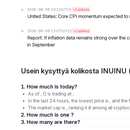
2026-08-06 13:12
(UTC)
Laskeva
United States: Core CPI momentum expected to re
2026-08-06 13:07
(UTC)
Laskeva
Report: If inflation data remains strong over the 
in September
Usein kysyttyä kolikosta INUINU (
1. How much is today?
As of , () is trading at .
In the last 24 hours, the lowest price is , and the 
The market cap is , ranking it # among all cryptoc
2. How much is one ?
3. How many are there?