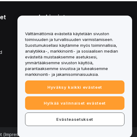
et
Lakiasiat
Eturistiriitapolitiikka
Välttämättömiä evästeitä käytetään sivuston
toimivuuden ja turvallisuuden varmistamiseen.
Yhteenveto säilytys- ja
hallinnointikäytännöstä
Suostumuksellasi käytämme myös toiminnallisia,
analytiikka-, markkinointi- ja sosiaalisen median
d
ESG-tiedot
evästeitä muistaaksemme asetuksesi,
ymmärtääksemme sivuston käyttöä,
Crypto-Asset White Papers
parantaaksemme sivustoa ja tukeaksemme
markkinointi- ja jakamisominaisuuksia.
Hyväksy kaikki evästeet
Hylkää valinnaiset evästeet
Evästeasetukset
ot (Impressum)
|
Evästeasetukset