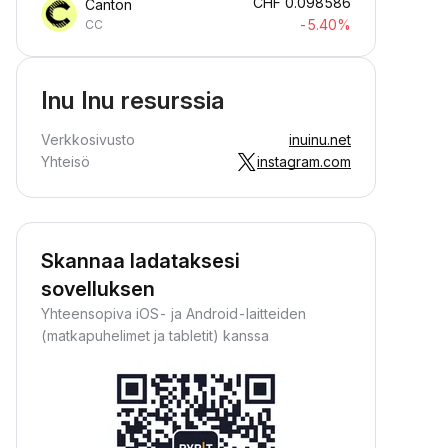
CHF
0.098586
Canton
-5.40%
CC
Inu Inu resurssia
Verkkosivusto
inuinu.net
Yhteisö
instagram.com
Skannaa ladataksesi
sovelluksen
Yhteensopiva iOS- ja Android-laitteiden
(matkapuhelimet ja tabletit) kanssa