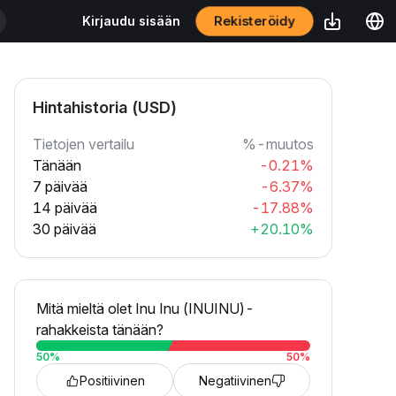
Rekisteröidy
Kirjaudu sisään
Hintahistoria (USD)
Tietojen vertailu
%-muutos
Tänään
-0.21%
7 päivää
-6.37%
14 päivää
-17.88%
30 päivää
+20.10%
Mitä mieltä olet Inu Inu (INUINU)-
rahakkeista tänään?
50
%
50
%
Positiivinen
Negatiivinen