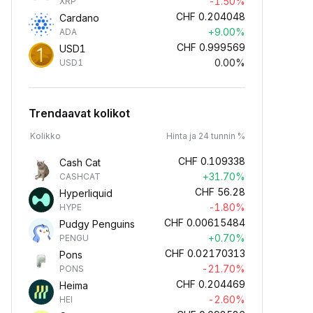
-1.50%
XRP
CHF
0.204048
Cardano
+9.00%
ADA
CHF
0.999569
USD1
0.00%
USD1
Trendaavat kolikot
Kolikko
Hinta ja 24 tunnin %
CHF
0.109338
Cash Cat
+31.70%
CASHCAT
CHF
56.28
Hyperliquid
-1.80%
HYPE
CHF
0.00615484
Pudgy Penguins
+0.70%
PENGU
CHF
0.02170313
Pons
-21.70%
PONS
CHF
0.204469
Heima
-2.60%
HEI