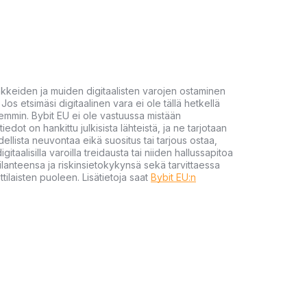
akkeiden ja muiden digitaalisten varojen ostaminen
Jos etsimäsi digitaalinen vara ei ole tällä hetkellä
öhemmin. Bybit EU ei ole vastuussa mistään
tiedot on hankittu julkisista lähteistä, ja ne tarjotaan
dellista neuvontaa eikä suositus tai tarjous ostaa,
gitaalisilla varoilla treidausta tai niiden hallussapitoa
en tilanteensa ja riskinsietokykynsä sekä tarvittaessa
tilaisten puoleen. Lisätietoja saat
Bybit EU:n