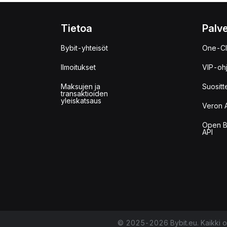
Tietoa
Palve
Bybit-yhteisöt
One-Cl
Ilmoitukset
VIP-oh
Maksujen ja
Suositt
transaktioiden
yleiskatsaus
Veron 
Open B
API
© 2025-2026 Bybit.eu. Kaikki o