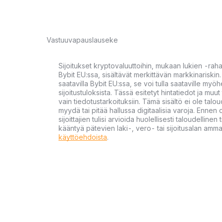
Vastuuvapauslauseke
Sijoitukset kryptovaluuttoihin, mukaan lukien -rah
Bybit EU:ssa, sisältävät merkittävän markkinariskin. 
saatavilla Bybit EU:ssa, se voi tulla saataville my
sijoitustuloksista. Tässä esitetyt hintatiedot ja muut 
vain tiedotustarkoituksiin. Tämä sisältö ei ole talou
myydä tai pitää hallussa digitaalisia varoja. Ennen di
sijoittajien tulisi arvioida huolellisesti taloudellin
kääntyä pätevien laki-, vero- tai sijoitusalan ammat
käyttöehdoista
.