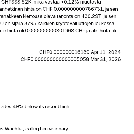
n CHF338.52K, mikä vastaa +0.12% muutosta
mänhetkinen hinta on CHF 0.000000000786731, ja sen
hakkeen kierrossa oleva tarjonta on 430.29T, ja sen
 on sijalla 3795 kaikkien kryptovaluuttojen joukossa.
in hinta oli 0.000000000801968 CHF ja alin hinta oli
CHF0.000000016189 Apr 11, 2024
CHF0.000000000000005058 Mar 31, 2026
rades 49% below its record high
s Wachter, calling him visionary