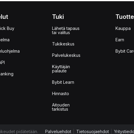
lut
Tuki
Tuotte
ick Buy
Lähetä tapaus
Kauppa
tai valitus
jelma
Earn
Tukikeskus
eluohjelma
Bybit Car
Palvelukeskus
API
Käyttäjän
palaute
anking
Bybit Learn
Hinnasto
Aitouden
tarkistus
ikeudet pidätetään.
Palveluehdot
|
Tietosuojaehdot
|
Yritystied