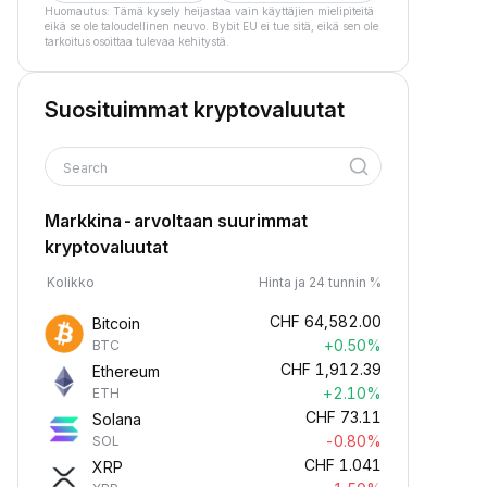
Huomautus: Tämä kysely heijastaa vain käyttäjien mielipiteitä
eikä se ole taloudellinen neuvo. Bybit EU ei tue sitä, eikä sen ole
tarkoitus osoittaa tulevaa kehitystä.
Suosituimmat kryptovaluutat
Search
Markkina-arvoltaan suurimmat
kryptovaluutat
Kolikko
Hinta ja 24 tunnin %
CHF
64,582.00
Bitcoin
+0.50%
BTC
CHF
1,912.39
Ethereum
+2.10%
ETH
CHF
73.11
Solana
-0.80%
SOL
CHF
1.041
XRP