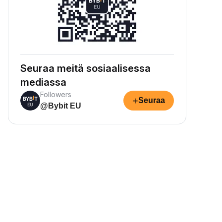
Seuraa meitä sosiaalisessa
mediassa
Followers
+
Seuraa
@Bybit EU