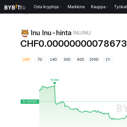
Osta kryptoja
Markkina
Kauppa
Työkal
Kryptohinnat
Inu Inu-hinta INUINU
Inu Inu-hinta
INUINU
CHF0.0000000007867
24H
7D
14D
30D
60D
200D
1Y