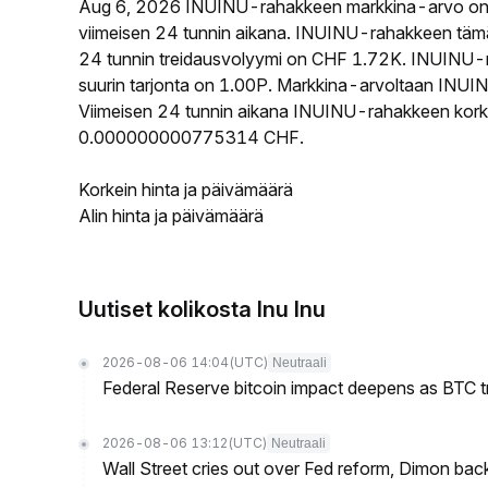
Aug 6, 2026 INUINU-rahakkeen markkina-arvo o
viimeisen 24 tunnin aikana. INUINU-rahakkeen tä
24 tunnin treidausvolyymi on CHF 1.72K. INUINU-ra
suurin tarjonta on 1.00P. Markkina-arvoltaan INUINU
Viimeisen 24 tunnin aikana INUINU-rahakkeen korke
0.000000000775314 CHF.
Korkein hinta ja päivämäärä
Alin hinta ja päivämäärä
Uutiset kolikosta Inu Inu
2026-08-06 14:04
(UTC)
Neutraali
Federal Reserve bitcoin impact deepens as BTC t
2026-08-06 13:12
(UTC)
Neutraali
Wall Street cries out over Fed reform, Dimon back