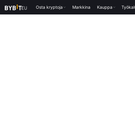
Osta kryptoja
Markkina
Kauppa
Työkal