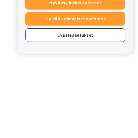
Hyväksy kaikki evästeet
Hylkää valinnaiset evästeet
Evästeasetukset
eet
Lakiasiat
Eturistiriitapolitiikka
Yhteenveto säilytys- ja
hallinnointikäytännöstä
rd
ESG-tiedot