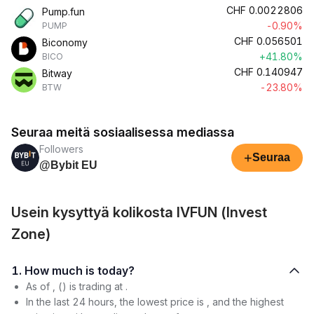
CHF
0.0022806
Pump.fun
-0.90%
PUMP
CHF
0.056501
Biconomy
+41.80%
BICO
CHF
0.140947
Bitway
-23.80%
BTW
Seuraa meitä sosiaalisessa mediassa
Followers
+
Seuraa
@Bybit EU
Usein kysyttyä kolikosta IVFUN (Invest
Zone)
1. How much is today?
As of , () is trading at .
In the last 24 hours, the lowest price is , and the highest