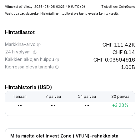
Viimeksi päivitetty: 2026-08-08 03:23:49
(UTC+0)
Tietolähde: CoinGecko
Vastuuvapauslauseke: Historiallinen tuotto ei ole tae tulevasta kehityksestä.
Hintatilastot
Markkina-arvo
111.42K
24 h volyymi
8.14
Kaikkien aikojen huippu
0.03594916
Kierrossa oleva tarjonta
1.00B
Hintahistoria (USD)
Tänään
7 päivää
14 päivää
30 päivää
--
--
--
+3.23%
Mitä mieltä olet Invest Zone (IVFUN)-rahakkeista