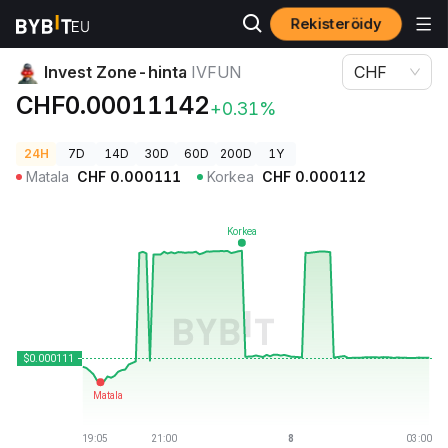
Rekisteröidy
Kryptohinnat
Invest Zone-hinta IVFUN
Invest Zone-hinta
IVFUN
CHF
CHF0.00011142
+0.31%
24H
7D
14D
30D
60D
200D
1Y
Matala
CHF
0.000111
Korkea
CHF
0.000112