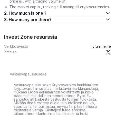
price is , with a trading volume of .
The market cap is , ranking it # among all cryptocurrencies.
2. How much is one ?
3. How many are there?
Invest Zone resurssia
Verkkosivusto
ivfun.meme
Yhteisö
Vastuuvapauslauseke
Vastuuvapauslauseke Kryptovarojen hankkiminen
kryptovaroihin sisältää merkittäviä markkinariskejä,
mukaan lukien äärimmäinen volatiliteetti ja koko
pääoman mahdollinen menettäminen. Bybit EU
sanoutuu irti kaikesta vastuusta toimien tuloksista.
Mikään tässä esitetty ei ole taloudellinen neuvo,
suositus tai tarjous ostaa, myydä tai pitää hallussa
digitaalisia varoja. Käyttäjien tulee arvioida
taloudellinen tilanteensa itsenäisesti, ja heitä