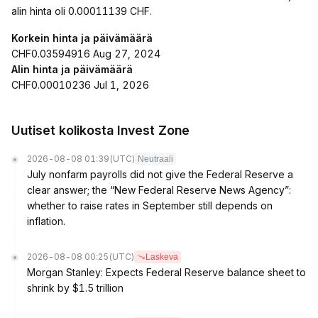
alin hinta oli 0.00011139 CHF.
Korkein hinta ja päivämäärä
CHF0.03594916 Aug 27, 2024
Alin hinta ja päivämäärä
CHF0.00010236 Jul 1, 2026
Uutiset kolikosta Invest Zone
2026-08-08 01:39
(UTC)
Neutraali
July nonfarm payrolls did not give the Federal Reserve a
clear answer; the “New Federal Reserve News Agency”:
whether to raise rates in September still depends on
inflation.
2026-08-08 00:25
(UTC)
Laskeva
Morgan Stanley: Expects Federal Reserve balance sheet to
shrink by $1.5 trillion