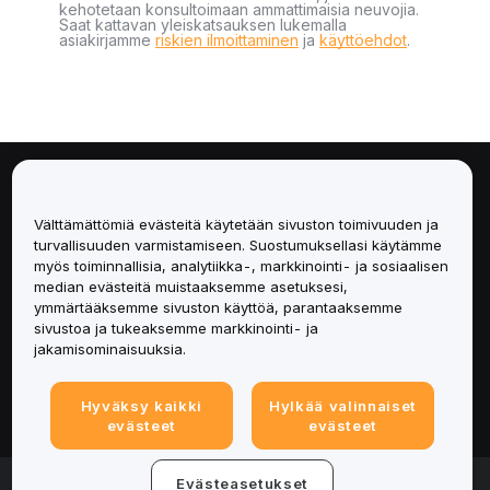
kehotetaan konsultoimaan ammattimaisia neuvojia.
Saat kattavan yleiskatsauksen lukemalla
asiakirjamme
riskien ilmoittaminen
ja
käyttöehdot
.
Tietoa
Välttämättömiä evästeitä käytetään sivuston toimivuuden ja
Palvelut
turvallisuuden varmistamiseen. Suostumuksellasi käytämme
myös toiminnallisia, analytiikka-, markkinointi- ja sosiaalisen
median evästeitä muistaaksemme asetuksesi,
Tuki
ymmärtääksemme sivuston käyttöä, parantaaksemme
sivustoa ja tukeaksemme markkinointi- ja
Tuotteet
jakamisominaisuuksia.
Lakiasiat
Hyväksy kaikki
Hylkää valinnaiset
evästeet
evästeet
© 2025-2026 Bybit.eu. Kaikki oikeudet pidätetään.
Evästeasetukset