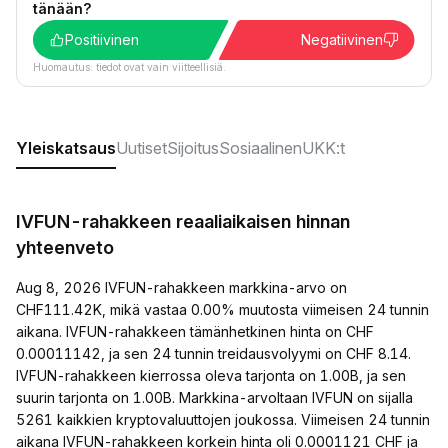
tänään?
Positiivinen
Negatiivinen
Huomautus: tiedot ovat vain viitteellisiä.
Yleiskatsaus
Uutiset
Sijoitus
Sosiaalinen
UKK:t
IVFUN-rahakkeen reaaliaikaisen hinnan
yhteenveto
Aug 8, 2026 IVFUN-rahakkeen markkina-arvo on
CHF111.42K, mikä vastaa 0.00% muutosta viimeisen 24 tunnin
aikana. IVFUN-rahakkeen tämänhetkinen hinta on CHF
0.00011142, ja sen 24 tunnin treidausvolyymi on CHF 8.14.
IVFUN-rahakkeen kierrossa oleva tarjonta on 1.00B, ja sen
suurin tarjonta on 1.00B. Markkina-arvoltaan IVFUN on sijalla
5261 kaikkien kryptovaluuttojen joukossa. Viimeisen 24 tunnin
aikana IVFUN-rahakkeen korkein hinta oli 0.0001121 CHF ja