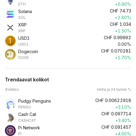
+0.90%
ETH
CHF
74.73
Solana
+2.60%
SOL
CHF
1.034
XRP
+1.50%
XRP
CHF
0.99992
USD1
0.00%
USD1
CHF
0.070281
Dogecoin
+1.70%
DOGE
Trendaavat kolikot
Kolikko
Hinta ja 24 tunnin %
CHF
0.00622918
Pudgy Penguins
+3.10%
PENGU
CHF
0.097714
Cash Cat
+3.40%
CASHCAT
CHF
0.091457
Pi Network
+4.00%
PI