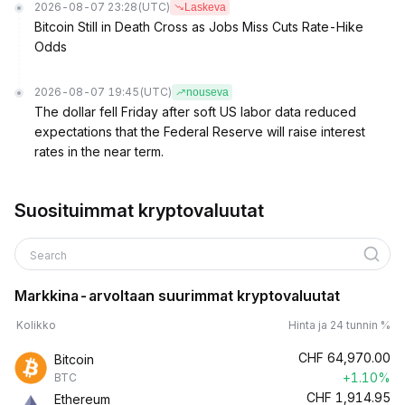
2026-08-07 23:28
(UTC)
Laskeva
Bitcoin Still in Death Cross as Jobs Miss Cuts Rate-Hike
Odds
2026-08-07 19:45
(UTC)
nouseva
The dollar fell Friday after soft US labor data reduced
expectations that the Federal Reserve will raise interest
rates in the near term.
Suosituimmat kryptovaluutat
Search
Markkina-arvoltaan suurimmat kryptovaluutat
Kolikko
Hinta ja 24 tunnin %
CHF
64,970.00
Bitcoin
+1.10%
BTC
CHF
1,914.95
Ethereum