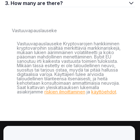
3. How many are there?
Vastuuvapauslauseke
Vastuuvapauslauseke Kryptovarojen hankkiminen
kryptovaroihin sisältää merkittäviä markkinariskejä,
mukaan lukien äärimmäinen volatiliteetti ja koko
pääoman mahdollinen menettäminen. Bybit EU
sanoutuu irti kaikesta vastuusta toimien tuloksista.
Mikään tässä esitetty ei ole taloudellinen neuvo,
suositus tai tarjous ostaa, myydä tai pitää hallussa
digitaalisia varoja. Käyttäjien tulee arvioida
taloudellinen tilanteensa itsenäisesti, ja heitä
kehotetaan konsultoimaan ammattimaisia neuvojia.
Saat kattavan yleiskatsauksen lukemalla
asiakirjamme
riskien ilmoittaminen
ja
käyttöehdot
.
Tietoa