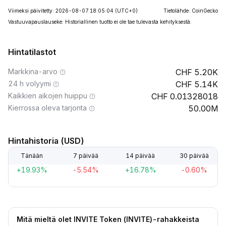
Viimeksi päivitetty: 2026-08-07 18:05:04
(UTC+0)
Tietolähde: CoinGecko
Vastuuvapauslauseke: Historiallinen tuotto ei ole tae tulevasta kehityksestä.
Hintatilastot
Markkina-arvo
5.20K
24 h volyymi
5.14K
Kaikkien aikojen huippu
0.01328018
Kierrossa oleva tarjonta
50.00M
Hintahistoria (USD)
Tänään
7 päivää
14 päivää
30 päivää
+19.93%
-5.54%
+16.78%
-0.60%
Mitä mieltä olet INVITE Token (INVITE)-rahakkeista