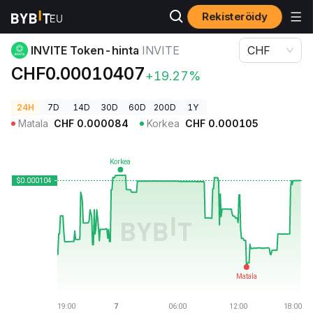
Rekisteröidy
Kryptohinnat
INVITE Token-hinta INVITE
INVITE Token-hinta
INVITE
CHF
CHF0.00010407
+19.27%
24H
7D
14D
30D
60D
200D
1Y
Matala
CHF
0.000084
Korkea
CHF
0.000105