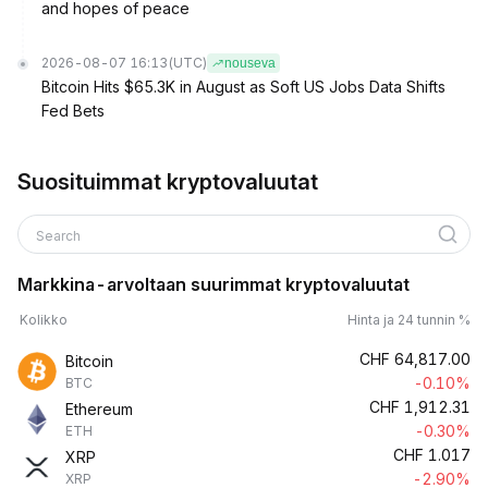
and hopes of peace
2026-08-07 16:13
(UTC)
nouseva
Bitcoin Hits $65.3K in August as Soft US Jobs Data Shifts
Fed Bets
Suosituimmat kryptovaluutat
Search
Markkina-arvoltaan suurimmat kryptovaluutat
Kolikko
Hinta ja 24 tunnin %
CHF
64,817.00
Bitcoin
-0.10%
BTC
CHF
1,912.31
Ethereum
-0.30%
ETH
CHF
1.017
XRP
-2.90%
XRP