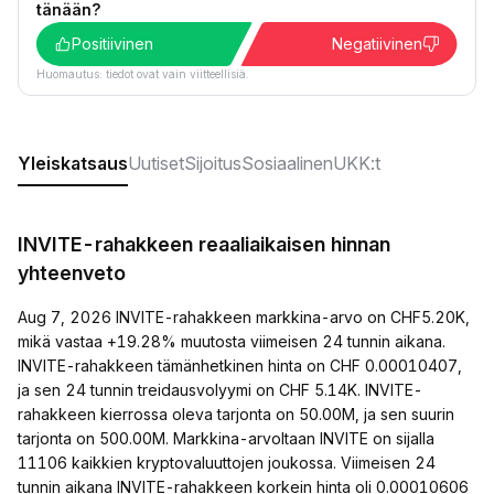
tänään?
Positiivinen
Negatiivinen
Huomautus: tiedot ovat vain viitteellisiä.
Yleiskatsaus
Uutiset
Sijoitus
Sosiaalinen
UKK:t
INVITE-rahakkeen reaaliaikaisen hinnan
yhteenveto
Aug 7, 2026 INVITE-rahakkeen markkina-arvo on CHF5.20K,
mikä vastaa +19.28% muutosta viimeisen 24 tunnin aikana.
INVITE-rahakkeen tämänhetkinen hinta on CHF 0.00010407,
ja sen 24 tunnin treidausvolyymi on CHF 5.14K. INVITE-
rahakkeen kierrossa oleva tarjonta on 50.00M, ja sen suurin
tarjonta on 500.00M. Markkina-arvoltaan INVITE on sijalla
11106 kaikkien kryptovaluuttojen joukossa. Viimeisen 24
tunnin aikana INVITE-rahakkeen korkein hinta oli 0.00010606