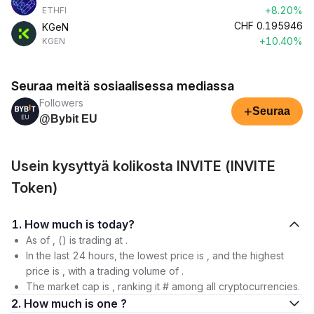
+8.20%
ETHFI
CHF
0.195946
KGeN
+10.40%
KGEN
Seuraa meitä sosiaalisessa mediassa
Followers
+
Seuraa
@Bybit EU
Usein kysyttyä kolikosta INVITE (INVITE
Token)
1. How much is today?
As of , () is trading at .
In the last 24 hours, the lowest price is , and the highest
price is , with a trading volume of .
The market cap is , ranking it # among all cryptocurrencies.
2. How much is one ?