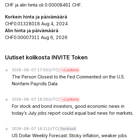
CHF ja alin hinta oli 0.00008461 CHF.
Korkein hinta ja päivämäärä
CHF0.01328018 Aug 4, 2024
Alin hinta ja päivämäärä
CHF0.00007311 Aug 6, 2026
Uutiset kolikosta INVITE Token
2026-08-07 17:50
(UTC)
Laskeva
The Person Closest to the Fed Commented on the U.S.
Nonfarm Payrolls Data
2026-08-07 16:35
(UTC)
Laskeva
For stock and bond investors, good economic news in
today’s July jobs report could equal bad news for markets.
2026-08-07 16:21
(UTC)
Neutraali
US Dollar Weekly Forecast: Sticky inflation, weaker jobs