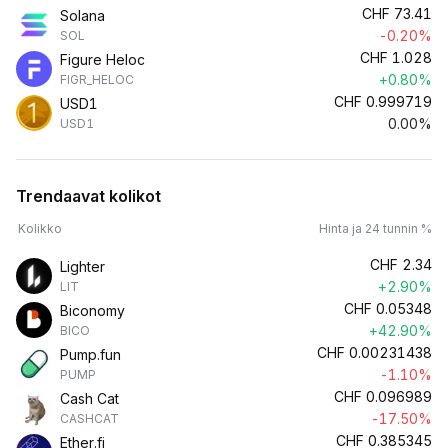
CHF
73.41
Solana
-0.20%
SOL
CHF
1.028
Figure Heloc
+0.80%
FIGR_HELOC
CHF
0.999719
USD1
0.00%
USD1
Trendaavat kolikot
Kolikko
Hinta ja 24 tunnin %
CHF
2.34
Lighter
+2.90%
LIT
CHF
0.05348
Biconomy
+42.90%
BICO
CHF
0.00231438
Pump.fun
-1.10%
PUMP
CHF
0.096989
Cash Cat
-17.50%
CASHCAT
CHF
0.385345
Ether.fi